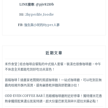
LINE搜尋: @pjv8210b
IG:
2hyperlife_foodie
FB:
強生與小吠的Hyper人蔘
近期文章
禾作食堂│結合咖啡店餐點的中式個人套餐，裝潢也很像咖啡廳，中午
不休息全天都能吃到好吃功夫菜色！
首稿咖啡 | 插畫家老闆開的質感咖啡館！一站式咖啡廳，可以吃到巨無
霸肉桂捲外酥內濕潤，還有鹹香乾拌麵與舒肥雞沙拉！
ODD EVEN COFFEE BAR | 亮眼橘咖啡廳附近好停車！獨特爆米花香
熱拿鐵搭配美濃瓜氮氣特調，超大份量巴斯克與碎片提拉米蘇必點！