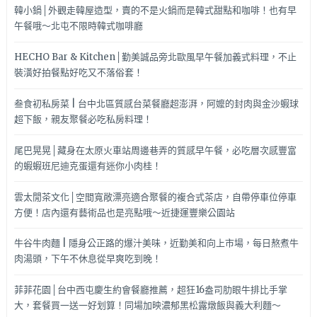
韓小鍋│外觀走韓屋造型，賣的不是火鍋而是韓式甜點和咖啡！也有早
午餐哦～北屯不限時韓式咖啡廳
HECHO Bar & Kitchen│勤美誠品旁北歐風早午餐加義式料理，不止
裝潢好拍餐點好吃又不落俗套！
叁食初私房菜 | 台中北區質感台菜餐廳超澎湃，阿嬤的封肉與金沙蝦球
超下飯，親友聚餐必吃私房料理！
尾巴晃晃│藏身在太原火車站周邊巷弄的質感早午餐，必吃層次感豐富
的蝦蝦班尼迪克蛋還有迷你小肉桂！
雲太閒茶文化│空間寬敞漂亮適合聚餐的複合式茶店，自帶停車位停車
方便！店內還有藝術品也是亮點哦～近捷運豐樂公園站
牛谷牛肉麵 | 隱身公正路的爆汁美味，近勤美和向上市場，每日熬煮牛
肉湯頭，下午不休息從早爽吃到晚！
菲菲花園│台中西屯慶生約會餐廳推薦，超狂16盎司肋眼牛排比手掌
大，套餐買一送一好划算！同場加映濃郁黑松露燉飯與義大利麵～