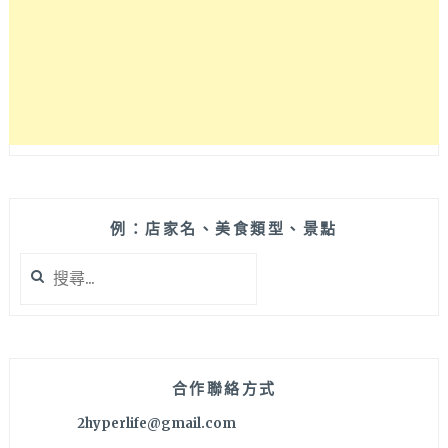
湯
包，
1998
年
開
賣
至
今
的
在
地
例：店家名、美食類型、景點
銅
搜
板
尋
美
關
食！
鍵
字:
合作聯絡方式
2hyperlife@gmail.com