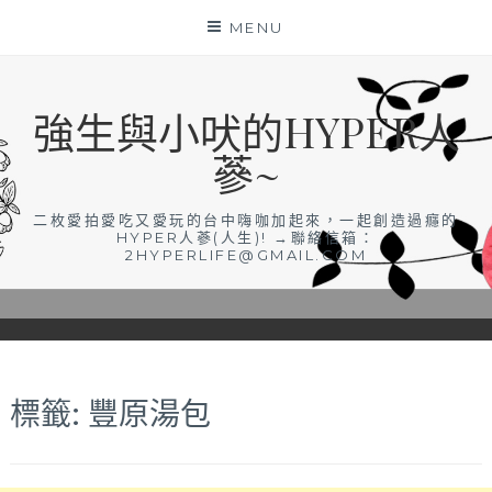
Skip
MENU
to
content
強生與小吠的HYPER人
蔘~
二枚愛拍愛吃又愛玩的台中嗨咖加起來，一起創造過癮的
HYPER人蔘(人生)! →聯絡信箱：
2HYPERLIFE@GMAIL.COM
標籤:
豐原湯包