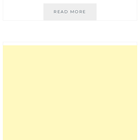
豐
READ MORE
原
鮮
湯
包
│
手
工
現
包
現
做
皮
薄
多
汁
的
小
籠