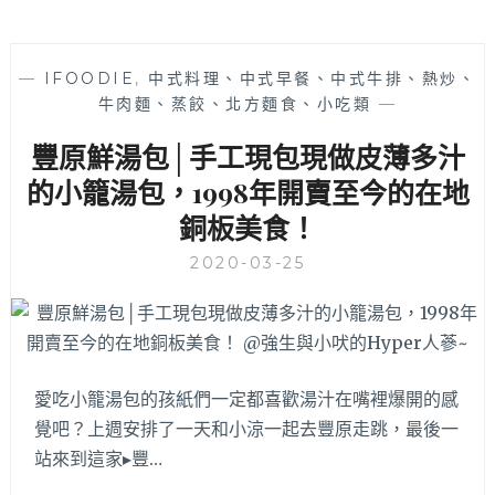
—
IFOODIE
,
中式料理、中式早餐、中式牛排、熱炒、
牛肉麵、蒸餃、北方麵食、小吃類
—
豐原鮮湯包│手工現包現做皮薄多汁
的小籠湯包，1998年開賣至今的在地
銅板美食！
2020-03-25
愛吃小籠湯包的孩紙們一定都喜歡湯汁在嘴裡爆開的感
覺吧？上週安排了一天和小涼一起去豐原走跳，最後一
站來到這家▸豐…