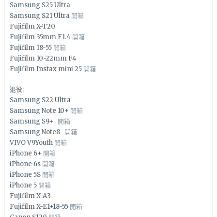
Samsung S25 Ultra
Samsung S21 Ultra
開箱
Fujifilm X-T20
Fujifilm 35mm F1.4
開箱
Fujifilm 18-55
開箱
Fujifilm 10-22mm F4
Fujifilm Instax mini 25
開箱
退役:
Samsung S22 Ultra
Samsung Note 10+
開箱
Samsung S9+
開箱
Samsung Note8
開箱
VIVO V9Youth
開箱
iPhone 6+
開箱
iPhone 6s
開箱
iPhone 5S
開箱
iPhone 5
開箱
Fujifilm X-A3
Fujifilm X-E1+18-55
開箱