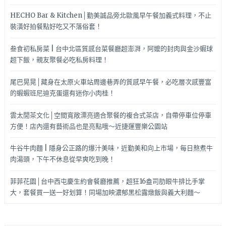
HECHO Bar & Kitchen│勤美誠品旁北歐風早午餐加義式料理，不止
裝潢好拍餐點好吃又不落俗套！
叁食初私房菜 | 台中北區質感台菜餐廳超澎湃，阿嬤的封肉與金沙蝦球
超下飯，親友聚餐必吃私房料理！
尾巴晃晃│藏身在太原火車站周邊巷弄的質感早午餐，必吃層次感豐富
的蝦蝦班尼迪克蛋還有迷你小肉桂！
雲太閒茶文化│空間寬敞漂亮適合聚餐的複合式茶店，自帶停車位停車
方便！店內還有藝術品也是亮點哦～近捷運豐樂公園站
牛谷牛肉麵 | 隱身公正路的爆汁美味，近勤美和向上市場，每日熬煮牛
肉湯頭，下午不休息從早爽吃到晚！
菲菲花園│台中西屯慶生約會餐廳推薦，超狂16盎司肋眼牛排比手掌
大，套餐買一送一好划算！同場加映濃郁黑松露燉飯與義大利麵～