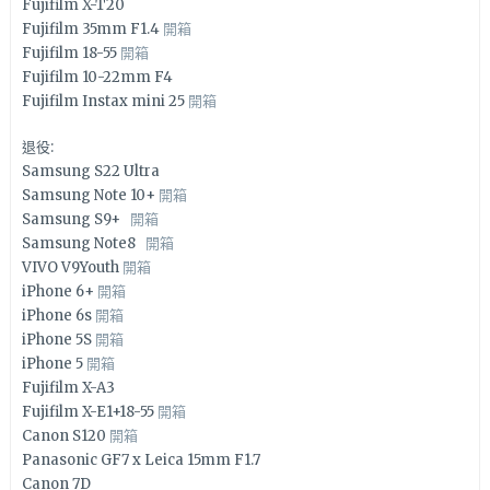
Fujifilm X-T20
Fujifilm 35mm F1.4
開箱
Fujifilm 18-55
開箱
Fujifilm 10-22mm F4
Fujifilm Instax mini 25
開箱
退役:
Samsung S22 Ultra
Samsung Note 10+
開箱
Samsung S9+
開箱
Samsung Note8
開箱
VIVO V9Youth
開箱
iPhone 6+
開箱
iPhone 6s
開箱
iPhone 5S
開箱
iPhone 5
開箱
Fujifilm X-A3
Fujifilm X-E1+18-55
開箱
Canon S120
開箱
Panasonic GF7 x Leica 15mm F1.7
Canon 7D