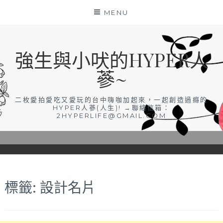
Skip
MENU
to
content
強生與小吠的HYPER人
蔘~
二枚愛拍愛吃又愛玩的台中嗨咖加起來，一起創造過癮的
HYPER人蔘(人生)! →聯絡信箱：
2HYPERLIFE@GMAIL.COM
標籤:
設計名片