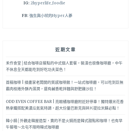
IG:
2hyperlife_foodie
FB:
強生與小吠的Hyper人蔘
近期文章
禾作食堂│結合咖啡店餐點的中式個人套餐，裝潢也很像咖啡廳，中午
不休息全天都能吃到好吃功夫菜色！
首稿咖啡 | 插畫家老闆開的質感咖啡館！一站式咖啡廳，可以吃到巨無
霸肉桂捲外酥內濕潤，還有鹹香乾拌麵與舒肥雞沙拉！
ODD EVEN COFFEE BAR | 亮眼橘咖啡廳附近好停車！獨特爆米花香
熱拿鐵搭配美濃瓜氮氣特調，超大份量巴斯克與碎片提拉米蘇必點！
韓小鍋│外觀走韓屋造型，賣的不是火鍋而是韓式甜點和咖啡！也有早
午餐哦～北屯不限時韓式咖啡廳