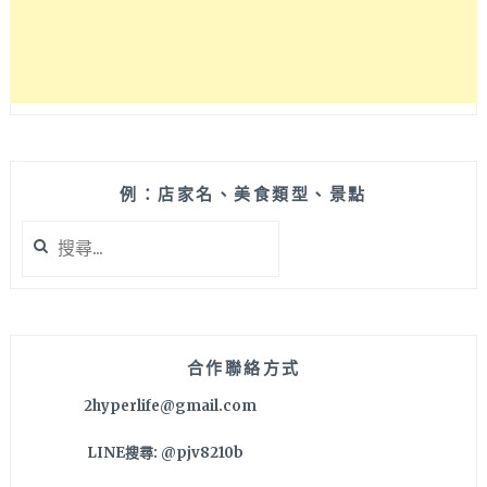
名
片
製
作
平
台
例：店家名、美食類型、景點
搜
尋
關
鍵
字:
合作聯絡方式
2hyperlife@gmail.com
LINE搜尋: @pjv8210b