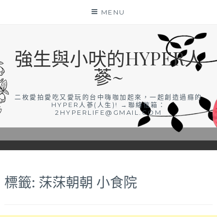
Skip
MENU
to
content
強生與小吠的HYPER人
蔘~
二枚愛拍愛吃又愛玩的台中嗨咖加起來，一起創造過癮的
HYPER人蔘(人生)! →聯絡信箱：
2HYPERLIFE@GMAIL.COM
標籤:
莯莯朝朝 小食院