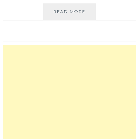
莯
READ MORE
莯
朝
朝
小
食
院
|
酥
脆
手
工
烤
飯
糰
與
澎
湃
日