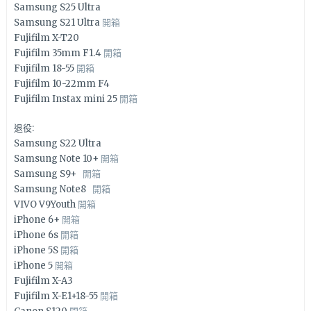
Samsung S25 Ultra
Samsung S21 Ultra
開箱
Fujifilm X-T20
Fujifilm 35mm F1.4
開箱
Fujifilm 18-55
開箱
Fujifilm 10-22mm F4
Fujifilm Instax mini 25
開箱
退役:
Samsung S22 Ultra
Samsung Note 10+
開箱
Samsung S9+
開箱
Samsung Note8
開箱
VIVO V9Youth
開箱
iPhone 6+
開箱
iPhone 6s
開箱
iPhone 5S
開箱
iPhone 5
開箱
Fujifilm X-A3
Fujifilm X-E1+18-55
開箱