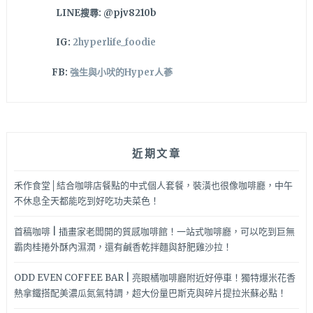
LINE搜尋: @pjv8210b
訂
位
IG:
2hyperlife_foodie
FB:
強生與小吠的Hyper人蔘
近期文章
禾作食堂│結合咖啡店餐點的中式個人套餐，裝潢也很像咖啡廳，中午
不休息全天都能吃到好吃功夫菜色！
首稿咖啡 | 插畫家老闆開的質感咖啡館！一站式咖啡廳，可以吃到巨無
霸肉桂捲外酥內濕潤，還有鹹香乾拌麵與舒肥雞沙拉！
ODD EVEN COFFEE BAR | 亮眼橘咖啡廳附近好停車！獨特爆米花香
熱拿鐵搭配美濃瓜氮氣特調，超大份量巴斯克與碎片提拉米蘇必點！