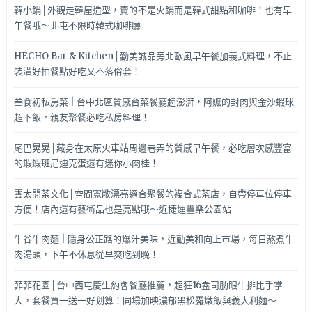
韓小鍋│外觀走韓屋造型，賣的不是火鍋而是韓式甜點和咖啡！也有早
午餐哦～北屯不限時韓式咖啡廳
HECHO Bar & Kitchen│勤美誠品旁北歐風早午餐加義式料理，不止
裝潢好拍餐點好吃又不落俗套！
叁食初私房菜 | 台中北區質感台菜餐廳超澎湃，阿嬤的封肉與金沙蝦球
超下飯，親友聚餐必吃私房料理！
尾巴晃晃│藏身在太原火車站周邊巷弄的質感早午餐，必吃層次感豐富
的蝦蝦班尼迪克蛋還有迷你小肉桂！
雲太閒茶文化│空間寬敞漂亮適合聚餐的複合式茶店，自帶停車位停車
方便！店內還有藝術品也是亮點哦～近捷運豐樂公園站
牛谷牛肉麵 | 隱身公正路的爆汁美味，近勤美和向上市場，每日熬煮牛
肉湯頭，下午不休息從早爽吃到晚！
菲菲花園│台中西屯慶生約會餐廳推薦，超狂16盎司肋眼牛排比手掌
大，套餐買一送一好划算！同場加映濃郁黑松露燉飯與義大利麵～