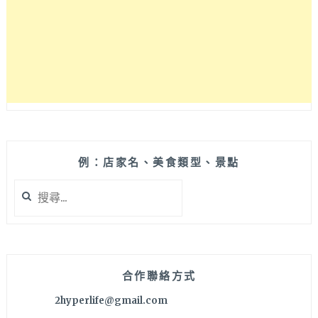
式
定
食，
定
食
小
菜
用
心
製
作，
例：店家名、美食類型、景點
室
搜
內
尋
座
關
位
鍵
不
字:
多
建
合作聯絡方式
議
2hyperlife@gmail.com
事
先