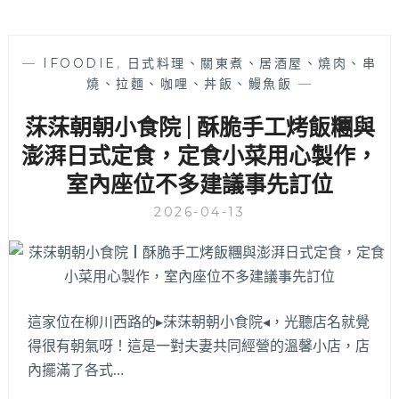
—
IFOODIE
,
日式料理、關東煮、居酒屋、燒肉、串
燒、拉麵、咖哩、丼飯、鰻魚飯
—
莯莯朝朝小食院 | 酥脆手工烤飯糰與
澎湃日式定食，定食小菜用心製作，
室內座位不多建議事先訂位
2026-04-13
這家位在柳川西路的▸莯莯朝朝小食院◂，光聽店名就覺
得很有朝氣呀！這是一對夫妻共同經營的溫馨小店，店
內擺滿了各式…