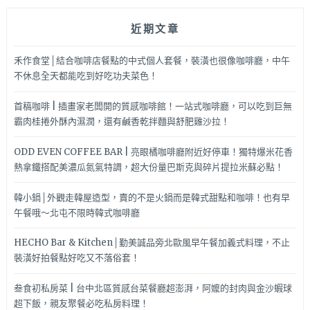
近期文章
禾作食堂│結合咖啡店餐點的中式個人套餐，裝潢也很像咖啡廳，中午
不休息全天都能吃到好吃功夫菜色！
首稿咖啡 | 插畫家老闆開的質感咖啡館！一站式咖啡廳，可以吃到巨無
霸肉桂捲外酥內濕潤，還有鹹香乾拌麵與舒肥雞沙拉！
ODD EVEN COFFEE BAR | 亮眼橘咖啡廳附近好停車！獨特爆米花香
熱拿鐵搭配美濃瓜氮氣特調，超大份量巴斯克與碎片提拉米蘇必點！
韓小鍋│外觀走韓屋造型，賣的不是火鍋而是韓式甜點和咖啡！也有早
午餐哦～北屯不限時韓式咖啡廳
HECHO Bar & Kitchen│勤美誠品旁北歐風早午餐加義式料理，不止
裝潢好拍餐點好吃又不落俗套！
叁食初私房菜 | 台中北區質感台菜餐廳超澎湃，阿嬤的封肉與金沙蝦球
超下飯，親友聚餐必吃私房料理！