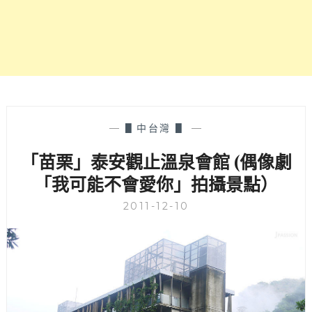
景
點
好
好
玩，
搭
配
滿
滿
—
▋中台灣 ▋
—
手
「苗栗」泰安觀止溫泉會館 (偶像劇
作
體
「我可能不會愛你」拍攝景點）
驗
課
2011-12-10
程
好
適
合
閤
家
或