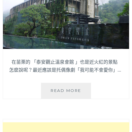
好
友
出
遊
喔！
在苗栗的 「泰安觀止溫泉會館 」也是近火紅的景點
怎麼說呢？最近應該是托偶像劇「我可能不會愛你」…
「苗
READ MORE
栗」
泰
安
觀
止
溫