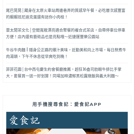
尾巴晃晃│藏身在太原火車站周邊巷弄的質感早午餐，必吃層次感豐富
的蝦蝦班尼迪克蛋還有迷你小肉桂！
雲太閒茶文化│空間寬敞漂亮適合聚餐的複合式茶店，自帶停車位停車
方便！店內還有藝術品也是亮點哦～近捷運豐樂公園站
牛谷牛肉麵 | 隱身公正路的爆汁美味，近勤美和向上市場，每日熬煮牛
肉湯頭，下午不休息從早爽吃到晚！
菲菲花園│台中西屯慶生約會餐廳推薦，超狂16盎司肋眼牛排比手掌
大，套餐買一送一好划算！同場加映濃郁黑松露燉飯與義大利麵～
用手機搜尋食記：愛食記APP