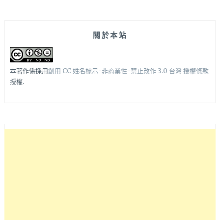
關於本站
本著作係採用
創用 CC 姓名標示-非商業性-禁止改作 3.0 台灣 授權條款
授權.