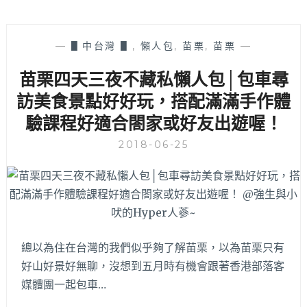
—
▋中台灣 ▋
,
懶人包
,
苗栗
,
苗栗
—
苗栗四天三夜不藏私懶人包│包車尋
訪美食景點好好玩，搭配滿滿手作體
驗課程好適合閤家或好友出遊喔！
2018-06-25
總以為住在台灣的我們似乎夠了解苗栗，以為苗栗只有
好山好景好無聊，沒想到五月時有機會跟著香港部落客
媒體團一起包車…