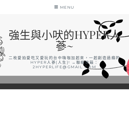
Skip
MENU
to
content
強生與小吠的HYPER人
蔘~
二枚愛拍愛吃又愛玩的台中嗨咖加起來，一起創造過癮的
HYPER人蔘(人生)! →聯絡信箱：
2HYPERLIFE@GMAIL.COM