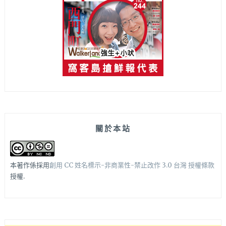
關於本站
本著作係採用
創用 CC 姓名標示-非商業性-禁止改作 3.0 台灣 授權條款
授權.