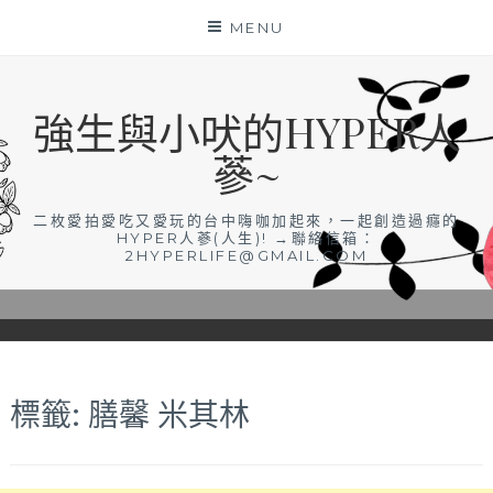
Skip
MENU
to
content
強生與小吠的HYPER人
蔘~
二枚愛拍愛吃又愛玩的台中嗨咖加起來，一起創造過癮的
HYPER人蔘(人生)! →聯絡信箱：
2HYPERLIFE@GMAIL.COM
標籤:
膳馨 米其林