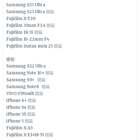
Samsung S25 Ultra
Samsung S21 Ultra
開箱
Fujifilm X-T20
Fujifilm 35mm F1.4
開箱
Fujifilm 18-55
開箱
Fujifilm 10-22mm F4
Fujifilm Instax mini 25
開箱
退役:
Samsung S22 Ultra
Samsung Note 10+
開箱
Samsung S9+
開箱
Samsung Note8
開箱
VIVO V9Youth
開箱
iPhone 6+
開箱
iPhone 6s
開箱
iPhone 5S
開箱
iPhone 5
開箱
Fujifilm X-A3
Fujifilm X-E1+18-55
開箱