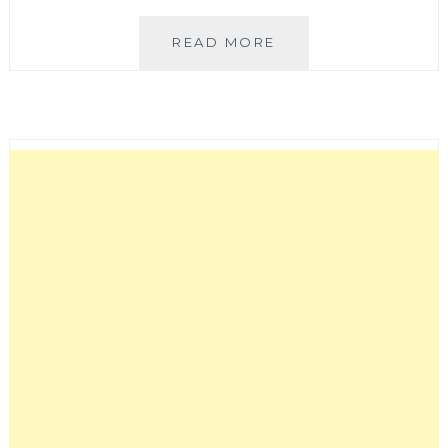
膳
READ MORE
馨
民
間
創
作
料
理
│
巷
弄
中
的
米
其
林
餐
盤
推