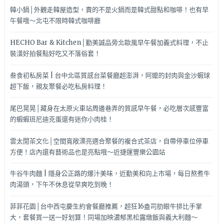
韓小鍋│外觀走韓屋造型，賣的不是火鍋而是韓式甜點和咖啡！也有早
午餐哦～北屯不限時韓式咖啡廳
HECHO Bar & Kitchen│勤美誠品旁北歐風早午餐加義式料理，不止
裝潢好拍餐點好吃又不落俗套！
叁食初私房菜 | 台中北區質感台菜餐廳超澎湃，阿嬤的封肉與金沙蝦球
超下飯，親友聚餐必吃私房料理！
尾巴晃晃│藏身在太原火車站周邊巷弄的質感早午餐，必吃層次感豐富
的蝦蝦班尼迪克蛋還有迷你小肉桂！
雲太閒茶文化│空間寬敞漂亮適合聚餐的複合式茶店，自帶停車位停車
方便！店內還有藝術品也是亮點哦～近捷運豐樂公園站
牛谷牛肉麵 | 隱身公正路的爆汁美味，近勤美和向上市場，每日熬煮牛
肉湯頭，下午不休息從早爽吃到晚！
菲菲花園│台中西屯慶生約會餐廳推薦，超狂16盎司肋眼牛排比手掌
大，套餐買一送一好划算！同場加映濃郁黑松露燉飯與義大利麵～