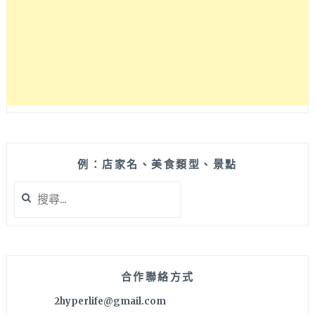
薦，
台
中
台
菜
餐
廳
適
合
三
五
例：店家名、美食類型、景點
好
搜
友
尋
團
關
體
鍵
聚
字:
餐
首
合作聯絡方式
選！
2hyperlife@gmail.com
大