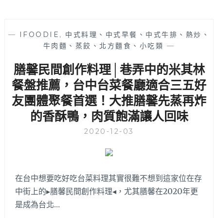
—
IFOODIE
,
中式料理、中式早餐、中式牛排、熱炒、
牛肉麵、蒸餃、北方麵食、小吃類
—
膳馨民間創作料理│巷弄中的米其林
餐盤推薦，台中台菜餐廳適合三五好
友團體聚餐首選！大推膳馨先蒸再炸
的香酥鴨，肉質飽滿讓人回味
2020-12-03
在台中想要吃好吃台菜料理其實很難不想到這家位在存
中街上的▸膳馨民間創作料理◂，尤其膳馨在2020年更
是成為台北…