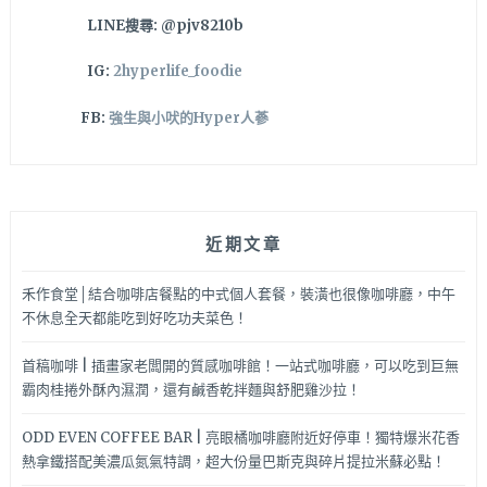
推
LINE搜尋: @pjv8210b
膳
馨
IG:
2hyperlife_foodie
先
蒸
FB:
強生與小吠的Hyper人蔘
再
炸
的
香
酥
近期文章
鴨，
肉
質
禾作食堂│結合咖啡店餐點的中式個人套餐，裝潢也很像咖啡廳，中午
飽
不休息全天都能吃到好吃功夫菜色！
滿
讓
首稿咖啡 | 插畫家老闆開的質感咖啡館！一站式咖啡廳，可以吃到巨無
人
霸肉桂捲外酥內濕潤，還有鹹香乾拌麵與舒肥雞沙拉！
回
味
ODD EVEN COFFEE BAR | 亮眼橘咖啡廳附近好停車！獨特爆米花香
熱拿鐵搭配美濃瓜氮氣特調，超大份量巴斯克與碎片提拉米蘇必點！