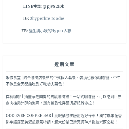
LINE搜尋: @pjv8210b
IG:
2hyperlife_foodie
FB:
強生與小吠的Hyper人蔘
近期文章
禾作食堂│結合咖啡店餐點的中式個人套餐，裝潢也很像咖啡廳，中午
不休息全天都能吃到好吃功夫菜色！
首稿咖啡 | 插畫家老闆開的質感咖啡館！一站式咖啡廳，可以吃到巨無
霸肉桂捲外酥內濕潤，還有鹹香乾拌麵與舒肥雞沙拉！
ODD EVEN COFFEE BAR | 亮眼橘咖啡廳附近好停車！獨特爆米花香
熱拿鐵搭配美濃瓜氮氣特調，超大份量巴斯克與碎片提拉米蘇必點！