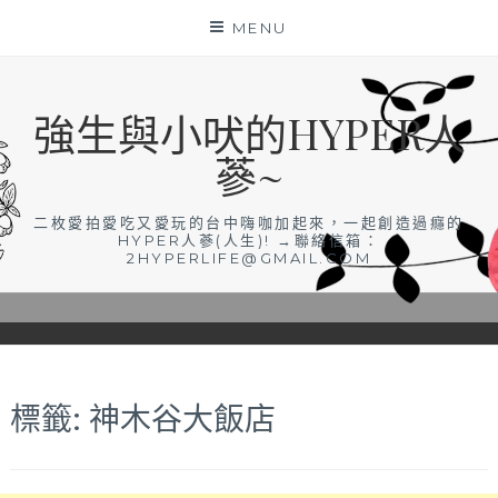
Skip
MENU
to
content
強生與小吠的HYPER人
蔘~
二枚愛拍愛吃又愛玩的台中嗨咖加起來，一起創造過癮的
HYPER人蔘(人生)! →聯絡信箱：
2HYPERLIFE@GMAIL.COM
標籤:
神木谷大飯店