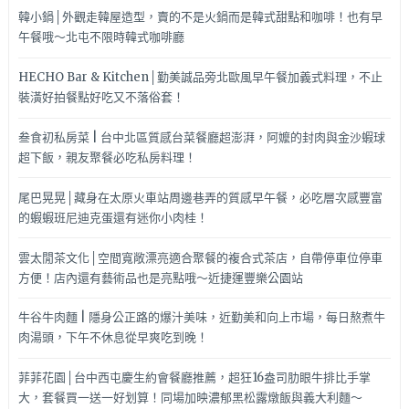
韓小鍋│外觀走韓屋造型，賣的不是火鍋而是韓式甜點和咖啡！也有早
午餐哦～北屯不限時韓式咖啡廳
HECHO Bar & Kitchen│勤美誠品旁北歐風早午餐加義式料理，不止
裝潢好拍餐點好吃又不落俗套！
叁食初私房菜 | 台中北區質感台菜餐廳超澎湃，阿嬤的封肉與金沙蝦球
超下飯，親友聚餐必吃私房料理！
尾巴晃晃│藏身在太原火車站周邊巷弄的質感早午餐，必吃層次感豐富
的蝦蝦班尼迪克蛋還有迷你小肉桂！
雲太閒茶文化│空間寬敞漂亮適合聚餐的複合式茶店，自帶停車位停車
方便！店內還有藝術品也是亮點哦～近捷運豐樂公園站
牛谷牛肉麵 | 隱身公正路的爆汁美味，近勤美和向上市場，每日熬煮牛
肉湯頭，下午不休息從早爽吃到晚！
菲菲花園│台中西屯慶生約會餐廳推薦，超狂16盎司肋眼牛排比手掌
大，套餐買一送一好划算！同場加映濃郁黑松露燉飯與義大利麵～