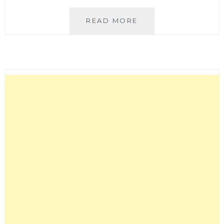
2021
READ MORE
2
天
1
夜
谷
關
美
食
景
點
懶
人
包！
跟
著
在
地
人