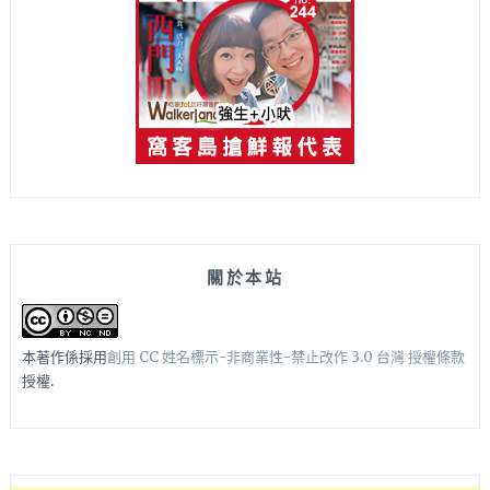
關於本站
本著作係採用
創用 CC 姓名標示-非商業性-禁止改作 3.0 台灣 授權條款
授權.