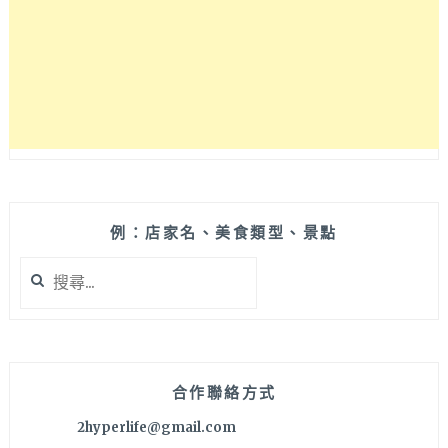
玩
谷
關，
各
大
谷
關
必
走
行
程
例：店家名、美食類型、景點
景
搜
點
尋
帶
關
你
鍵
玩
字:
透
透
合作聯絡方式
～
2hyperlife@gmail.com