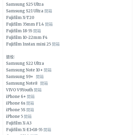
Samsung S25 Ultra
Samsung S21 Ultra
開箱
Fujifilm X-T20
Fujifilm 35mm F1.4
開箱
Fujifilm 18-55
開箱
Fujifilm 10-22mm F4
Fujifilm Instax mini 25
開箱
退役:
Samsung S22 Ultra
Samsung Note 10+
開箱
Samsung S9+
開箱
Samsung Note8
開箱
VIVO V9Youth
開箱
iPhone 6+
開箱
iPhone 6s
開箱
iPhone 5S
開箱
iPhone 5
開箱
Fujifilm X-A3
Fujifilm X-E1+18-55
開箱