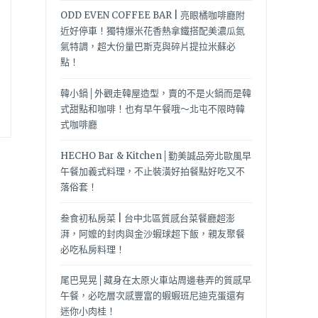
ODD EVEN COFFEE BAR | 亮眼橘咖啡廳附
近好停車！獨特爆米花香熱拿鐵搭配美濃瓜氮
氣特調，超大份量巴斯克與碎片提拉米蘇必
點！
韓小鍋│外觀走韓屋造型，賣的不是火鍋而是韓
式甜點和咖啡！也有早午餐哦～北屯不限時韓
式咖啡廳
HECHO Bar & Kitchen│勤美誠品旁北歐風早
午餐加義式料理，不止裝潢好拍餐點好吃又不
落俗套！
叁食初私房菜 | 台中北區質感台菜餐廳超澎
湃，阿嬤的封肉與金沙蝦球超下飯，親友聚餐
必吃私房料理！
尾巴晃晃│藏身在太原火車站周邊巷弄的質感早
午餐，必吃層次感豐富的蝦蝦班尼迪克蛋還有
迷你小肉桂！