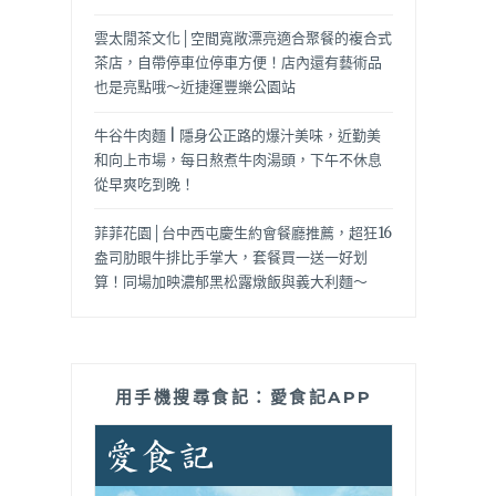
雲太閒茶文化│空間寬敞漂亮適合聚餐的複合式
茶店，自帶停車位停車方便！店內還有藝術品
也是亮點哦～近捷運豐樂公園站
牛谷牛肉麵 | 隱身公正路的爆汁美味，近勤美
和向上市場，每日熬煮牛肉湯頭，下午不休息
從早爽吃到晚！
菲菲花園│台中西屯慶生約會餐廳推薦，超狂16
盎司肋眼牛排比手掌大，套餐買一送一好划
算！同場加映濃郁黑松露燉飯與義大利麵～
用手機搜尋食記：愛食記APP