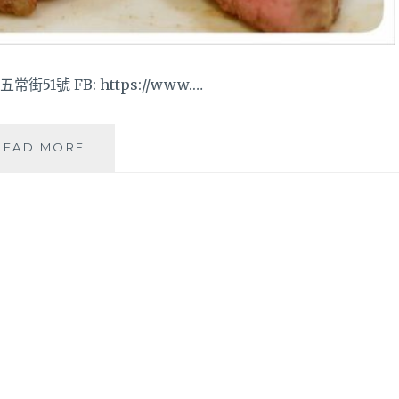
常街51號 FB: https://www.…
想
READ MORE
吃
美
味
牛
肉
麵
又
想
嗑
上
好
牛