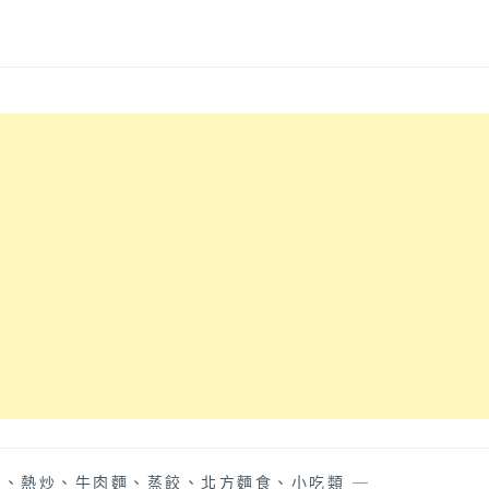
排、熱炒、牛肉麵、蒸餃、北方麵食、小吃類
—