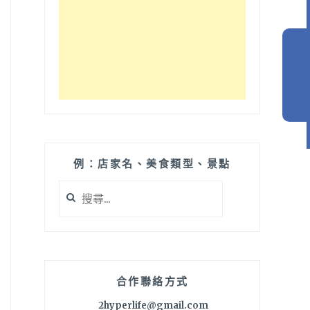
例：店家名、美食類型、景點
搜
尋
關
鍵
字:
合作聯絡方式
2hyperlife@gmail.com