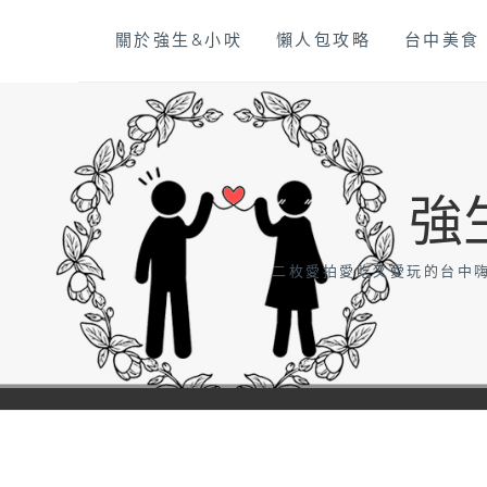
Skip
關於強生&小吠
懶人包攻略
台中美食
to
content
強
二枚愛拍愛吃又愛玩的台中嗨