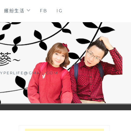
繽紛生活
FB
IG
蔘~
YPERLIFE@GMAIL.COM