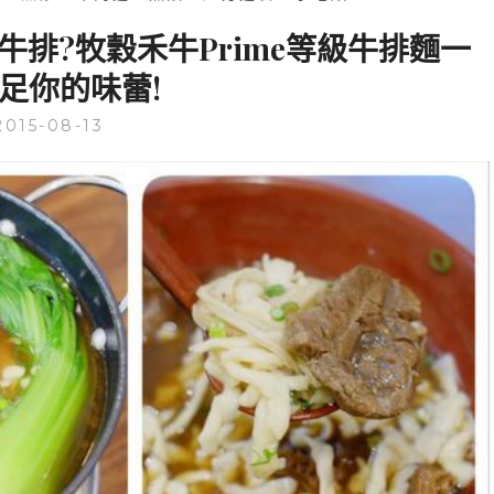
排?牧穀禾牛Prime等級牛排麵一
足你的味蕾!
2015-08-13