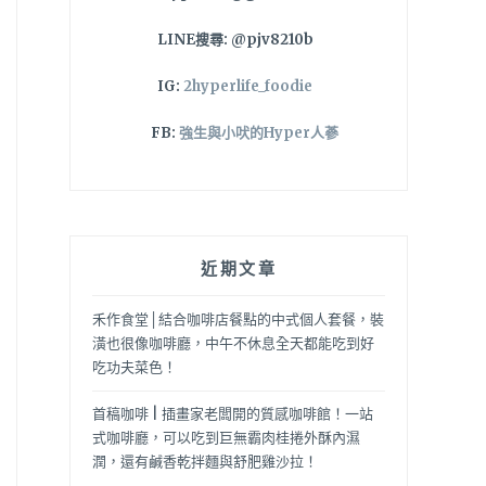
LINE搜尋: @pjv8210b
IG:
2hyperlife_foodie
FB:
強生與小吠的Hyper人蔘
近期文章
禾作食堂│結合咖啡店餐點的中式個人套餐，裝
潢也很像咖啡廳，中午不休息全天都能吃到好
吃功夫菜色！
首稿咖啡 | 插畫家老闆開的質感咖啡館！一站
式咖啡廳，可以吃到巨無霸肉桂捲外酥內濕
潤，還有鹹香乾拌麵與舒肥雞沙拉！