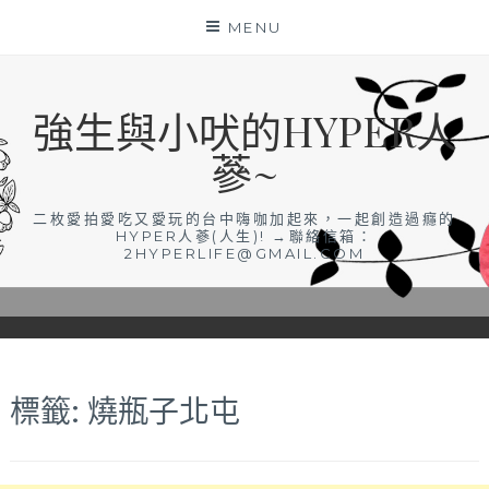
Skip
MENU
to
content
強生與小吠的HYPER人
蔘~
二枚愛拍愛吃又愛玩的台中嗨咖加起來，一起創造過癮的
HYPER人蔘(人生)! →聯絡信箱：
2HYPERLIFE@GMAIL.COM
標籤:
燒瓶子北屯