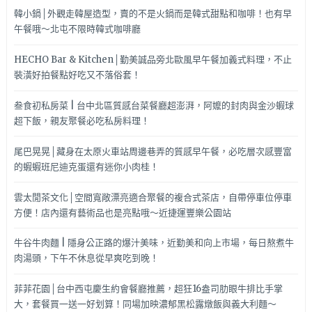
韓小鍋│外觀走韓屋造型，賣的不是火鍋而是韓式甜點和咖啡！也有早
午餐哦～北屯不限時韓式咖啡廳
HECHO Bar & Kitchen│勤美誠品旁北歐風早午餐加義式料理，不止
裝潢好拍餐點好吃又不落俗套！
叁食初私房菜 | 台中北區質感台菜餐廳超澎湃，阿嬤的封肉與金沙蝦球
超下飯，親友聚餐必吃私房料理！
尾巴晃晃│藏身在太原火車站周邊巷弄的質感早午餐，必吃層次感豐富
的蝦蝦班尼迪克蛋還有迷你小肉桂！
雲太閒茶文化│空間寬敞漂亮適合聚餐的複合式茶店，自帶停車位停車
方便！店內還有藝術品也是亮點哦～近捷運豐樂公園站
牛谷牛肉麵 | 隱身公正路的爆汁美味，近勤美和向上市場，每日熬煮牛
肉湯頭，下午不休息從早爽吃到晚！
菲菲花園│台中西屯慶生約會餐廳推薦，超狂16盎司肋眼牛排比手掌
大，套餐買一送一好划算！同場加映濃郁黑松露燉飯與義大利麵～