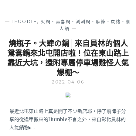
—
IFOODIE
,
火鍋、壽喜鍋、涮涮鍋、麻辣、炭烤、個
人鍋
—
燒瓶子。大肆の鍋│來自員林的個人
鴛鴦鍋來北屯開店啦！位在東山路上
靠近大坑，還附專屬停車場難怪人氣
爆棚～
2022-04-06
最近北屯東山路上真是開了不少新店耶，除了前陣子分
享的從逢甲搬來的Humble不言之外，來自彰化員林的
人氣鍋物▸…