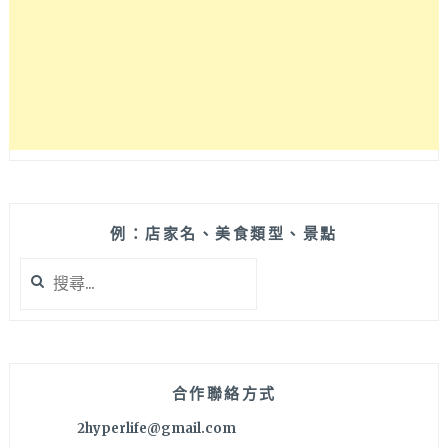
北
屯
開
店
啦！
位
在
東
山
路
上
例：店家名、美食類型、景點
靠
搜
近
尋
大
關
坑，
鍵
還
字:
附
專
合作聯絡方式
屬
2hyperlife@gmail.com
停