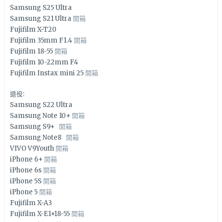
Samsung S25 Ultra
Samsung S21 Ultra
開箱
Fujifilm X-T20
Fujifilm 35mm F1.4
開箱
Fujifilm 18-55
開箱
Fujifilm 10-22mm F4
Fujifilm Instax mini 25
開箱
退役:
Samsung S22 Ultra
Samsung Note 10+
開箱
Samsung S9+
開箱
Samsung Note8
開箱
VIVO V9Youth
開箱
iPhone 6+
開箱
iPhone 6s
開箱
iPhone 5S
開箱
iPhone 5
開箱
Fujifilm X-A3
Fujifilm X-E1+18-55
開箱