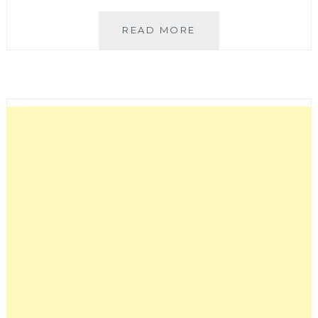
燒
READ MORE
瓶
子。
大
肆
の
鍋
│
來
自
員
林
的
個
人
鴛
鴦
鍋
來