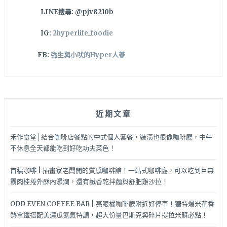
車
LINE搜尋: @pjv8210b
場
難
IG:
2hyperlife_foodie
怪
人
FB:
強生與小吠的Hyper人蔘
氣
爆
棚
～
近期文章
禾作食堂│結合咖啡店餐點的中式個人套餐，裝潢也很像咖啡廳，中午
不休息全天都能吃到好吃功夫菜色！
首稿咖啡 | 插畫家老闆開的質感咖啡館！一站式咖啡廳，可以吃到巨無
霸肉桂捲外酥內濕潤，還有鹹香乾拌麵與舒肥雞沙拉！
ODD EVEN COFFEE BAR | 亮眼橘咖啡廳附近好停車！獨特爆米花香
熱拿鐵搭配美濃瓜氮氣特調，超大份量巴斯克與碎片提拉米蘇必點！