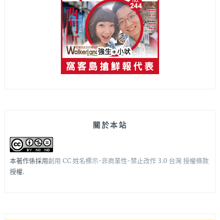
關於本站
本著作係採用
創用 CC 姓名標示-非商業性-禁止改作 3.0 台灣 授權條款
授權.