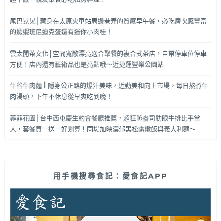
尾巴晃晃│藏身在太原火車站周邊巷弄的質感早午餐，必吃層次感豐富
的蝦蝦班尼迪克蛋還有迷你小肉桂！
雲太閒茶文化│空間寬敞漂亮適合聚餐的複合式茶店，自帶停車位停車
方便！店內還有藝術品也是亮點哦～近捷運豐樂公園站
牛谷牛肉麵 | 隱身公正路的爆汁美味，近勤美和向上市場，每日熬煮牛
肉湯頭，下午不休息從早爽吃到晚！
菲菲花園│台中西屯慶生約會餐廳推薦，超狂16盎司肋眼牛排比手掌
大，套餐買一送一好划算！同場加映濃郁黑松露燉飯與義大利麵～
用手機搜尋食記：愛食記APP