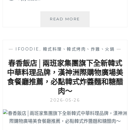
十
READ MORE
月
甜
│
芒
—
IFOODIE
,
韓式料理、韓式烤肉、炸雞、火鍋
—
果
控、
春香飯店│兩班家集團旗下全新韓式
檸
中華料理品牌，漢神洲際購物廣場美
檬
控
食餐廳推薦，必點韓式炸醬麵和糖醋
集
肉～
體
尖
2026-05-26
叫！
夏
天
就
是