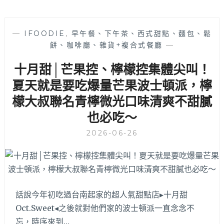
—
IFOODIE
,
早午餐、下午茶、西式甜點、麵包、鬆
餅、咖啡廳、雜貨+複合式餐廳
—
十月甜│芒果控、檸檬控集體尖叫！
夏天就是要吃爆量芒果波士頓派，檸
檬大叔聯名青檸微光口味清爽不甜膩
也必吃～
2026-06-26
話說今年初吃過台南起家的超人氣甜點店▸十月甜
Oct.Sweet◂之後就對他們家的波士頓派一直念念不
忘，時序來到…