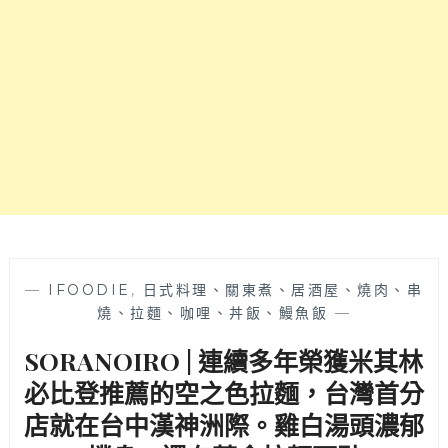
韓
口
式
味
中
清
華
爽
料
不
理
甜
品
膩
牌，
也
漢
必
神
吃
洲
～
際
購
物
—
IFOODIE
,
日式料理、關東煮、居酒屋、燒肉、串
廣
燒、拉麵、咖哩、丼飯、鰻魚飯
—
場
SORANOIRO | 連續多年榮獲米其林
美
食
必比登推薦的空之色拉麵，台灣首分
餐
店就在台中漢神洲際。雞白湯頭濃郁
廳
推