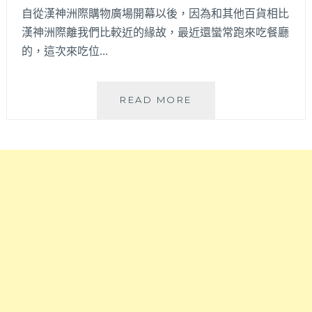
要
自從漢神洲際購物廣場開幕以後，因為和其他百貨相比
吃
漢神洲際離我們比較近的緣故，最近還蠻常跑來吃餐廳
爆
的，這次來吃位…
量
芒
果
春
READ MORE
波
香
士
飯
頓
店
派，
│
檸
兩
檬
班
大
家
叔
集
聯
團
名
旗
青
下
檸
全
微
新
光