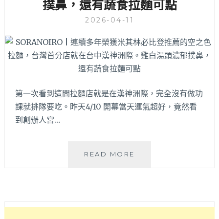
撲鼻，還有蔬食拉麵可點
薦，
必
2026-04-11
點
韓
式
炸
醬
麵
第一次看到這間拉麵店就是在漢神洲際，完全沒有做功
和
糖
課就排隊要吃。昨天4/10 開幕當天運氣超好，竟然看
醋
到創辦人宮…
肉
～
SORANOIRO
READ MORE
|
連
續
多
年
榮