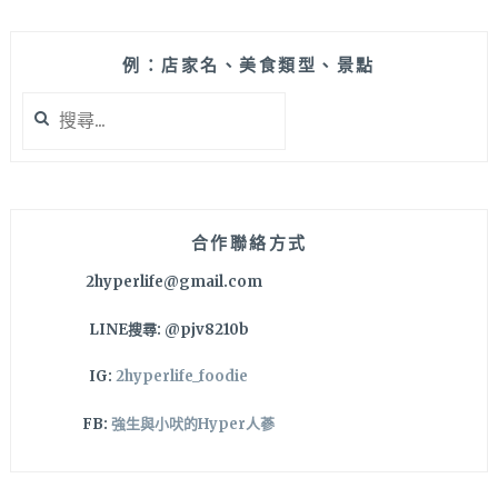
就
在
台
例：店家名、美食類型、景點
中
搜
漢
尋
神
關
洲
鍵
際。
字:
雞
白
合作聯絡方式
湯
2hyperlife@gmail.com
頭
濃
LINE搜尋: @pjv8210b
郁
撲
IG:
2hyperlife_foodie
鼻，
還
FB:
強生與小吠的Hyper人蔘
有
蔬
食