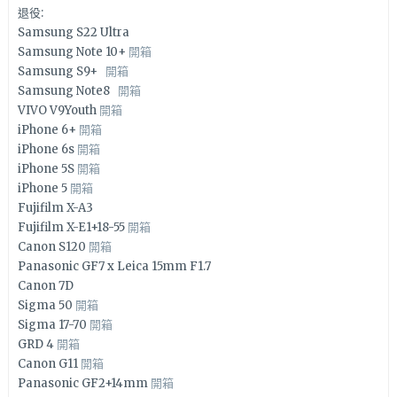
退役:
Samsung S22 Ultra
Samsung Note 10+
開箱
Samsung S9+
開箱
Samsung Note8
開箱
VIVO V9Youth
開箱
iPhone 6+
開箱
iPhone 6s
開箱
iPhone 5S
開箱
iPhone 5
開箱
Fujifilm X-A3
Fujifilm X-E1+18-55
開箱
Canon S120
開箱
Panasonic GF7 x Leica 15mm F1.7
Canon 7D
Sigma 50
開箱
Sigma 17-70
開箱
GRD 4
開箱
Canon G11
開箱
Panasonic GF2+14mm
開箱