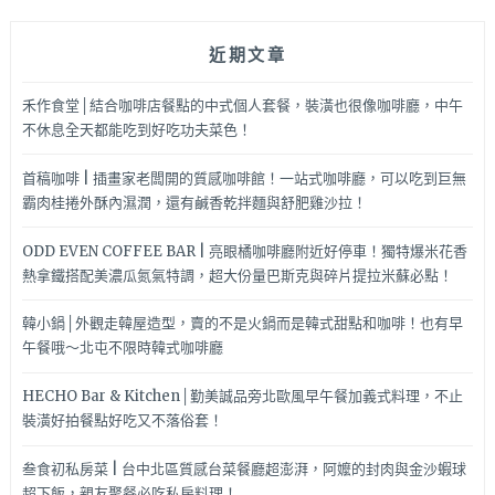
拉
麵
近期文章
可
點
禾作食堂│結合咖啡店餐點的中式個人套餐，裝潢也很像咖啡廳，中午
不休息全天都能吃到好吃功夫菜色！
首稿咖啡 | 插畫家老闆開的質感咖啡館！一站式咖啡廳，可以吃到巨無
霸肉桂捲外酥內濕潤，還有鹹香乾拌麵與舒肥雞沙拉！
ODD EVEN COFFEE BAR | 亮眼橘咖啡廳附近好停車！獨特爆米花香
熱拿鐵搭配美濃瓜氮氣特調，超大份量巴斯克與碎片提拉米蘇必點！
韓小鍋│外觀走韓屋造型，賣的不是火鍋而是韓式甜點和咖啡！也有早
午餐哦～北屯不限時韓式咖啡廳
HECHO Bar & Kitchen│勤美誠品旁北歐風早午餐加義式料理，不止
裝潢好拍餐點好吃又不落俗套！
叁食初私房菜 | 台中北區質感台菜餐廳超澎湃，阿嬤的封肉與金沙蝦球
超下飯，親友聚餐必吃私房料理！