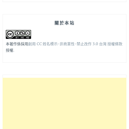
關於本站
本著作係採用
創用 CC 姓名標示-非商業性-禁止改作 3.0 台灣 授權條款
授權.