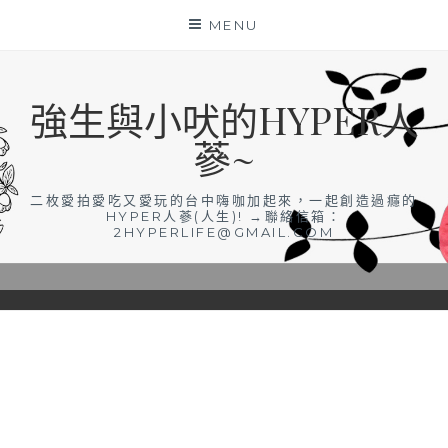
Skip
MENU
to
content
強生與小吠的HYPER人
蔘~
二枚愛拍愛吃又愛玩的台中嗨咖加起來，一起創造過癮的
HYPER人蔘(人生)! →聯絡信箱：
2HYPERLIFE@GMAIL.COM