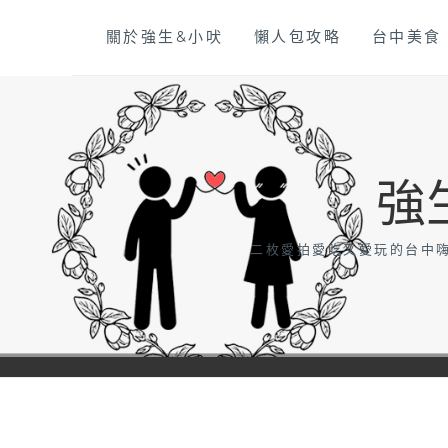
Skip
關於強生&小吠
懶人包攻略
台中美食
to
content
強
二枚愛拍愛吃又愛玩的台中嗨