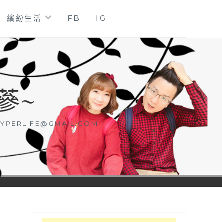
繽紛生活
FB
IG
蔘~
YPERLIFE@GMAIL.COM