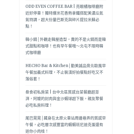
ODD EVEN COFFEE BAR | 亮眼橘咖啡廳附
近好停車！獨特爆米花香熱拿鐵搭配美濃瓜氮
氣特調，超大份量巴斯克與碎片提拉米蘇必
點！
韓小鍋│外觀走韓屋造型，賣的不是火鍋而是韓
式甜點和咖啡！也有早午餐哦～北屯不限時韓
式咖啡廳
HECHO Bar & Kitchen│勤美誠品旁北歐風早
午餐加義式料理，不止裝潢好拍餐點好吃又不
落俗套！
叁食初私房菜 | 台中北區質感台菜餐廳超澎
湃，阿嬤的封肉與金沙蝦球超下飯，親友聚餐
必吃私房料理！
尾巴晃晃│藏身在太原火車站周邊巷弄的質感早
午餐，必吃層次感豐富的蝦蝦班尼迪克蛋還有
迷你小肉桂！