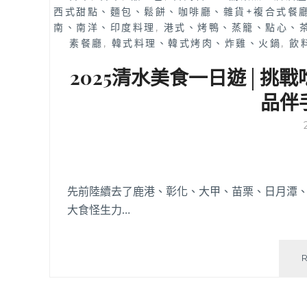
西式甜點、麵包、鬆餅、咖啡廳、雜貨+複合式餐
南、南洋、印度料理
,
港式、烤鴨、蒸籠、點心、
素餐廳
,
韓式料理、韓式烤肉、炸雞、火鍋
,
飲
2025清水美食一日遊│挑
品伴
先前陸續去了鹿港、彰化、大甲、苗栗、日月潭、
大食怪生力…