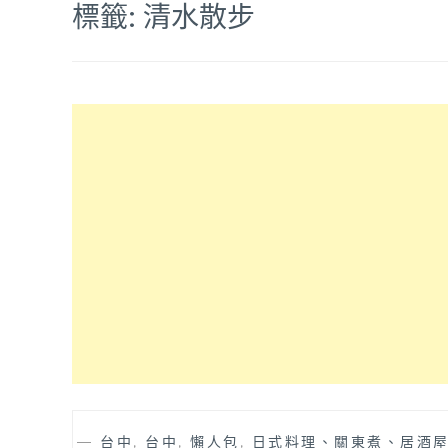
標籤:
清水散步
—
台中
,
台中
,
懶人包
,
日式料理、關東煮、居酒