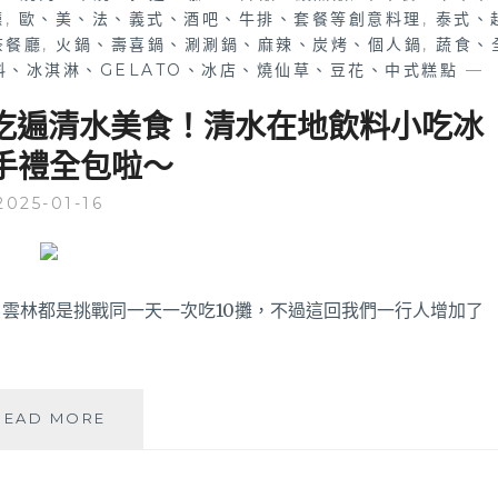
廳
,
歐、美、法、義式、酒吧、牛排、套餐等創意料理
,
泰式、
茶餐廳
,
火鍋、壽喜鍋、涮涮鍋、麻辣、炭烤、個人鍋
,
蔬食、
料、冰淇淋、GELATO、冰店、燒仙草、豆花、中式糕點
—
戰吃遍清水美食！清水在地飲料小吃冰
手禮全包啦～
2025-01-16
雲林都是挑戰同一天一次吃10攤，不過這回我們一行人增加了
2025
READ MORE
清
水
美