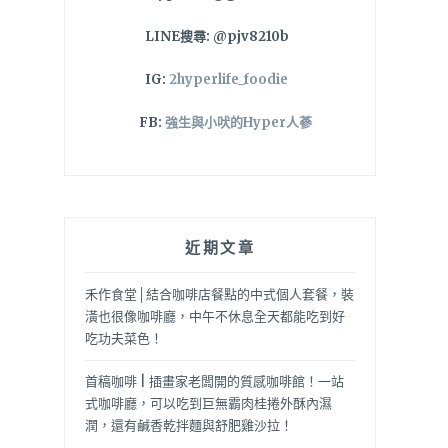
LINE搜尋: @pjv8210b
IG:
2hyperlife_foodie
FB:
強生與小吠的Hyper人蔘
近期文章
禾作食堂│結合咖啡店餐點的中式個人套餐，裝
潢也很像咖啡廳，中午不休息全天都能吃到好
吃功夫菜色！
首稿咖啡 | 插畫家老闆開的質感咖啡館！一站
式咖啡廳，可以吃到巨無霸肉桂捲外酥內濕
潤，還有鹹香乾拌麵與舒肥雞沙拉！