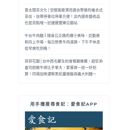
雲太閒茶文化│空間寬敞漂亮適合聚餐的複合式
茶店，自帶停車位停車方便！店內還有藝術品
也是亮點哦～近捷運豐樂公園站
牛谷牛肉麵 | 隱身公正路的爆汁美味，近勤美
和向上市場，每日熬煮牛肉湯頭，下午不休息
從早爽吃到晚！
菲菲花園│台中西屯慶生約會餐廳推薦，超狂16
盎司肋眼牛排比手掌大，套餐買一送一好划
算！同場加映濃郁黑松露燉飯與義大利麵～
用手機搜尋食記：愛食記APP