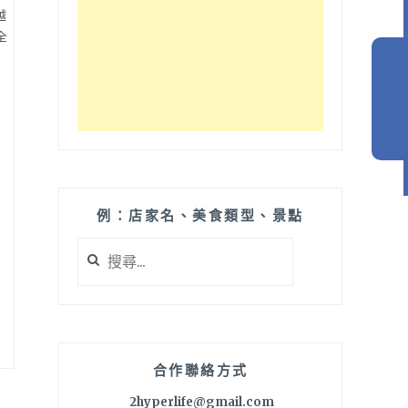
越
全
例：店家名、美食類型、景點
搜
尋
關
鍵
字:
合作聯絡方式
2hyperlife@gmail.com