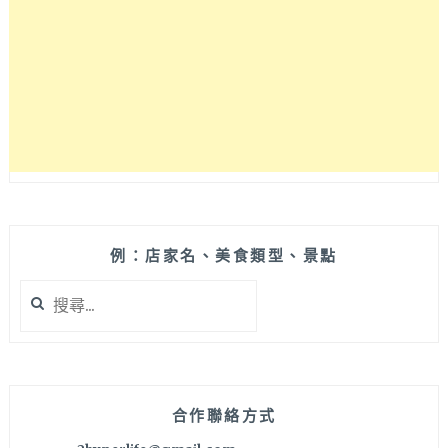
多
種
不
同
魚
種
壽
司
可
選，
還
有
例：店家名、美食類型、景點
波
搜
士
尋
頓
關
龍
鍵
蝦
字:
套
餐
合作聯絡方式