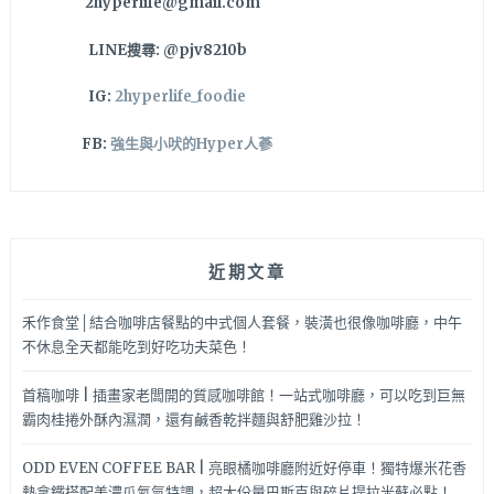
2hyperlife@gmail.com
LINE搜尋: @pjv8210b
IG:
2hyperlife_foodie
FB:
強生與小吠的Hyper人蔘
近期文章
禾作食堂│結合咖啡店餐點的中式個人套餐，裝潢也很像咖啡廳，中午
不休息全天都能吃到好吃功夫菜色！
首稿咖啡 | 插畫家老闆開的質感咖啡館！一站式咖啡廳，可以吃到巨無
霸肉桂捲外酥內濕潤，還有鹹香乾拌麵與舒肥雞沙拉！
ODD EVEN COFFEE BAR | 亮眼橘咖啡廳附近好停車！獨特爆米花香
熱拿鐵搭配美濃瓜氮氣特調，超大份量巴斯克與碎片提拉米蘇必點！