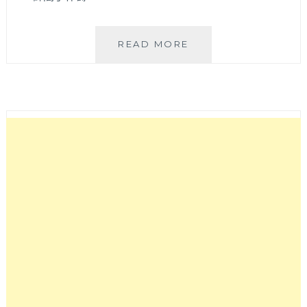
御
READ MORE
閣
手
作
壽
司
|
北
屯
總
店
商
業
午
餐
很
划
算，