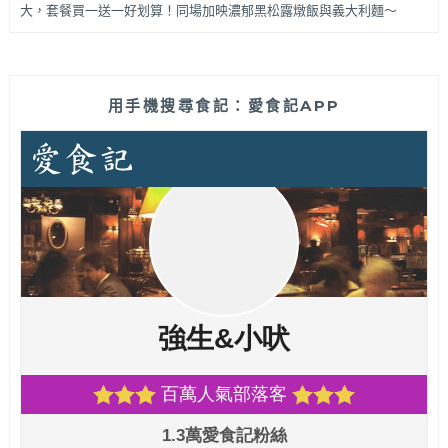
大，套餐買一送一好划算！同場加映濃郁黑松露燉飯與義大利麵～
用手機搜尋食記：愛食記APP