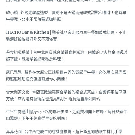
韓小鍋│外觀走韓屋造型，賣的不是火鍋而是韓式甜點和咖啡！也有早
午餐哦～北屯不限時韓式咖啡廳
HECHO Bar & Kitchen│勤美誠品旁北歐風早午餐加義式料理，不止
裝潢好拍餐點好吃又不落俗套！
叁食初私房菜 | 台中北區質感台菜餐廳超澎湃，阿嬤的封肉與金沙蝦球
超下飯，親友聚餐必吃私房料理！
尾巴晃晃│藏身在太原火車站周邊巷弄的質感早午餐，必吃層次感豐富
的蝦蝦班尼迪克蛋還有迷你小肉桂！
雲太閒茶文化│空間寬敞漂亮適合聚餐的複合式茶店，自帶停車位停車
方便！店內還有藝術品也是亮點哦～近捷運豐樂公園站
牛谷牛肉麵 | 隱身公正路的爆汁美味，近勤美和向上市場，每日熬煮牛
肉湯頭，下午不休息從早爽吃到晚！
菲菲花園│台中西屯慶生約會餐廳推薦，超狂16盎司肋眼牛排比手掌