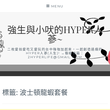
Skip
MENU
to
content
強生與小吠的HYPER人
蔘~
二枚愛拍愛吃又愛玩的台中嗨咖加起來，一起創造過癮的
HYPER人蔘(人生)! →聯絡信箱：
2HYPERLIFE@GMAIL.COM
標籤:
波士頓龍蝦套餐