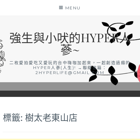
Skip
MENU
to
content
強生與小吠的HYPER人
蔘~
二枚愛拍愛吃又愛玩的台中嗨咖加起來，一起創造過癮的
HYPER人蔘(人生)! →聯絡信箱：
2HYPERLIFE@GMAIL.COM
標籤:
樹太老東山店