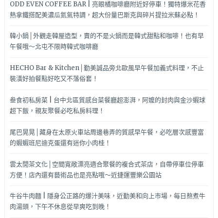
ODD EVEN COFFEE BAR | 亮眼橘咖啡廳附近好停車！獨特爆米花香
熱拿鐵搭配美濃瓜氮氣特調，超大份量巴斯克與碎片提拉米蘇必點！
韓小鍋│外觀走韓屋造型，賣的不是火鍋而是韓式甜點和咖啡！也有早
午餐哦～北屯不限時韓式咖啡廳
HECHO Bar & Kitchen│勤美誠品旁北歐風早午餐加義式料理，不止
裝潢好拍餐點好吃又不落俗套！
叁食初私房菜 | 台中北區質感台菜餐廳超澎湃，阿嬤的封肉與金沙蝦球
超下飯，親友聚餐必吃私房料理！
尾巴晃晃│藏身在太原火車站周邊巷弄的質感早午餐，必吃層次感豐富
的蝦蝦班尼迪克蛋還有迷你小肉桂！
雲太閒茶文化│空間寬敞漂亮適合聚餐的複合式茶店，自帶停車位停車
方便！店內還有藝術品也是亮點哦～近捷運豐樂公園站
牛谷牛肉麵 | 隱身公正路的爆汁美味，近勤美和向上市場，每日熬煮牛
肉湯頭，下午不休息從早爽吃到晚！