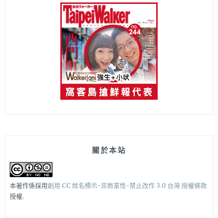
關於本站
本著作係採用
創用 CC 姓名標示-非商業性-禁止改作 3.0 台灣 授權條款
授權.