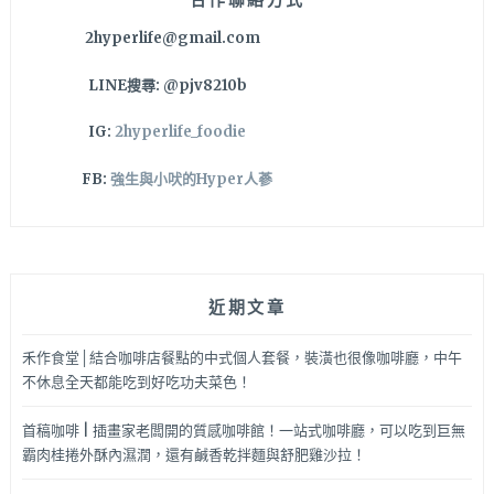
～
2hyperlife@gmail.com
就
在
LINE搜尋: @pjv8210b
樹
太
IG:
2hyperlife_foodie
老
東
FB:
強生與小吠的Hyper人蔘
山
店
喔！
近期文章
禾作食堂│結合咖啡店餐點的中式個人套餐，裝潢也很像咖啡廳，中午
不休息全天都能吃到好吃功夫菜色！
首稿咖啡 | 插畫家老闆開的質感咖啡館！一站式咖啡廳，可以吃到巨無
霸肉桂捲外酥內濕潤，還有鹹香乾拌麵與舒肥雞沙拉！