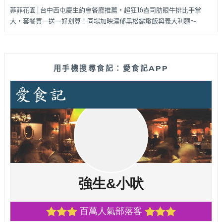
菲菲花園│台中西屯慶生約會餐廳推薦，超狂16盎司肋眼牛排比手掌
大，套餐買一送一好划算！同場加映濃郁黑松露燉飯與義大利麵～
用手機搜尋食記：愛食記APP