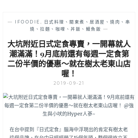
—
IFOODIE
,
日式料理、關東煮、居酒屋、燒肉、串
燒、拉麵、咖哩、丼飯、鰻魚飯
—
大坑附近日式定食專賣，一開幕就人
潮滿滿！9月底前還有每週一定食第
二份半價的優惠～就在樹太老東山店
喔！
2019-09-21
在台中提到『日式定食』腦海中浮現出的肯定有樹太老
這個品牌，在台中已經經營了15個年頭，整個很屹立不