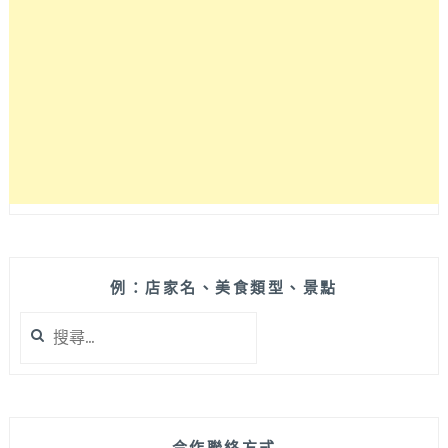
滿！
9
月
底
前
還
有
每
週
一
定
食
第
例：店家名、美食類型、景點
二
搜
份
尋
半
關
價
鍵
的
字:
優
惠
合作聯絡方式