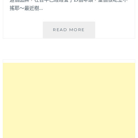
搖耶～最近樹…
大
READ MORE
坑
附
近
日
式
定
食
專
賣，
一
開
幕
就
人
潮
滿