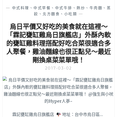
小
—
中式料理、中式早餐、中式牛排、熱炒、牛肉麵、蒸
火
餃、北方麵食、小吃類
—
鍋
–
烏日平價又好吃的美食就在這裡～
高
雄
「霖記甕缸雞烏日旗艦店」外酥內軟
上
的甕缸雞料理搭配好吃合菜很適合多
來
人聚餐，雞油麵線也很正點兒～最近
的
人
剛換桌菜菜單哦！
氣
平
2017-03-02
價
個
人
小
火
鍋，
份
量
霖記甕缸雞烏日旗艦店
地址：台中市烏日區…