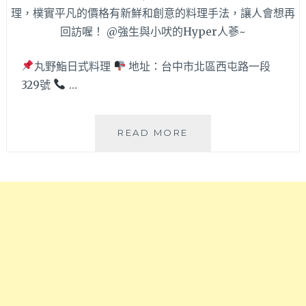
也
排
有
再
便
一
當
發！
丸野鮨日式料理
地址：台中市北區西屯路一段
外
好
329號
…
送
吃
服
雙
務
拼
喔！
丸
有
READ MORE
野
雞
鮨
+中
日
卷
式
好
料
特
理
別，
–
牛
台
排
中
不
西
柴
屯
又