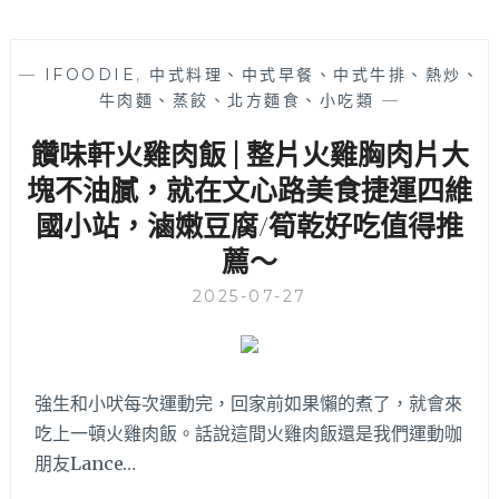
—
IFOODIE
,
中式料理、中式早餐、中式牛排、熱炒、
牛肉麵、蒸餃、北方麵食、小吃類
—
饡味軒火雞肉飯 | 整片火雞胸肉片大
塊不油膩，就在文心路美食捷運四維
國小站，滷嫩豆腐/筍乾好吃值得推
薦～
2025-07-27
強生和小吠每次運動完，回家前如果懶的煮了，就會來
吃上一頓火雞肉飯。話說這間火雞肉飯還是我們運動咖
朋友Lance…