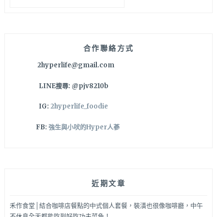
關
鍵
字:
合作聯絡方式
2hyperlife@gmail.com
LINE搜尋: @pjv8210b
IG:
2hyperlife_foodie
FB:
強生與小吠的Hyper人蔘
近期文章
禾作食堂│結合咖啡店餐點的中式個人套餐，裝潢也很像咖啡廳，中午
不休息全天都能吃到好吃功夫菜色！