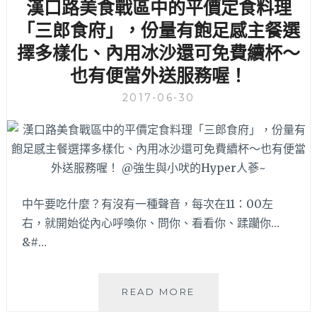
漢口路美食戰區中的平價定食料理
辣
椒
「三郎食府」，份量有飽足感主餐選
低
擇多樣化、內用冰沙還可免費續杯～
溫
熬
也有便當外送服務喔！
煮
湯
2017-06-30
底
，
內
用
一
人
中午要吃什麼？有沒有一種聲音，每次在11：00左
一
鍋
右，就開始從內心呼喚你、問你、看看你、蹂躪你…
而
&#…
且
麵
飯
漢
READ MORE
吃
口
到