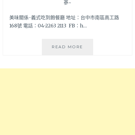
飲
又
料
超
也
美味關係-義式吃到飽餐廳 地址：台中市南區高工路
下
無
168號 電話：04-2263 2113 FB：h…
飯
限
的
供
辣
應
炒
美
READ MORE
喔!
雞
味
肉!!
關
還
係
有
義
提
式
供
吃
雙
到
人
飽
迷
餐
你
廳
價，
–
讓
PASTA、
二
燉