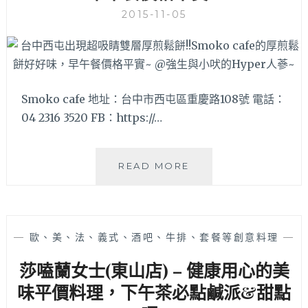
址
吋
2015-11-05
就
PIZZA
在
無
肉
限
蛋
供
吐
應，
司
想
Smoko cafe 地址：台中市西屯區重慶路108號 電話：
旁
吃
04 2316 3520 FB：https://…
邊)
到
飽
就
台
READ MORE
是
中
這
西
裡
屯
啦!!
出
(台
—
歐、美、法、義式、酒吧、牛排、套餐等創意料理
—
現
中
超
高
莎嗑蘭女士(東山店) – 健康用心的美
吸
工
味平價料理，下午茶必點鹹派&甜點
睛
正
雙
對