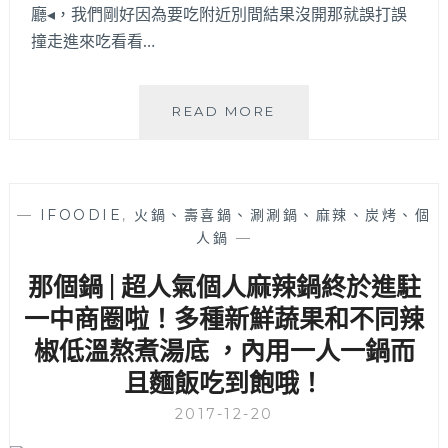
膩，
廳◂，我們剛好因為要吃附近別間結果沒開那就誤打誤
就
撞走進來吃看看…
在
文
心
半
READ MORE
路
島
美
鐵
食
盒
捷
茶
運
—
IFOODIE
,
火鍋、壽喜鍋、涮涮鍋、麻辣、炭烤、個
餐
四
人鍋
—
廳
維
│
國
那個鍋 | 超人氣個人麻辣鍋終於進駐
台
小
中
一中商圈啦！多種新鮮蔬果和不同辣
站，
南
滷
椒低溫熬煮湯底 ，內用一人一鍋而
屯
嫩
且麵飯吃到飽哦！
人
豆
氣
腐/
2017-12-20
平
筍
價
乾