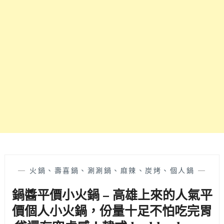
好
有
吃
免
又
費
平
爆
價
米
的
花、
日
冰
本
沙、
料
飲
理，
料
樸
～
實
平
凡
的
價
—
火鍋、壽喜鍋、涮涮鍋、麻辣、炭烤、個人鍋
—
格
鍋醬平價小火鍋 – 高雄上來的人氣平
有
新
價個人小火鍋，份量十足不怕吃完胃
鮮