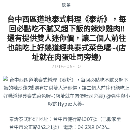
—
歇業
—
口
路
台中西區道地泰式料理《泰炘》，每
美
回必點吃不膩又超下飯的辣炒雞肉!!
食
之
還有提供雙人迷你價，讓二個人前往
平
也能吃上好幾道經典泰式菜色喔~(店
價
鐵
址就在肉蛋吐司旁邊)
板
燒
2016-05-10
【大
醬
燒】，
好
吃
且
不
油
泰炘泰式料理 地址：台中市健行路1007號（已搬家至
膩
台中市公正路242之1號） 電話：04-2319 0424…
也