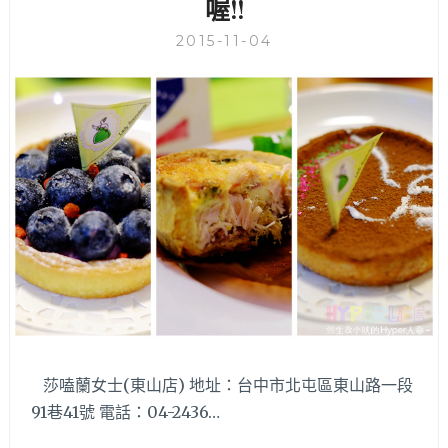
喔!!
層
面)
厚
2015-11-04
煎
鬆
餅!!SMOKO
CAFE
的
厚
煎
鬆
餅
好
好
味，
早
午
餐
莎嗑蘭女士(東山店) 地址：台中市北屯區東山路一段
價
格
91巷41號 電話：04-2436…
平