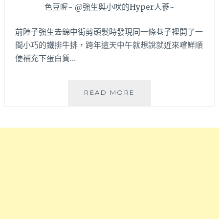
缸
底
雞
醬
烏
前陣子強生去錦中街剪頭髮時發現同一條巷子裡開了一
料
日
完
間小巧的鐵排牛排，跨年這天中午就想說就近來嚐鮮順
旗
全
便補充下蛋白質…
艦
自
店」
製
外
吃
酥
台
READ MORE
了
內
中
少
軟
北
負
的
區
擔！
甕
平
缸
價
雞
鐵
料
板
理
牛
搭
排
配
『小
好
宝
吃