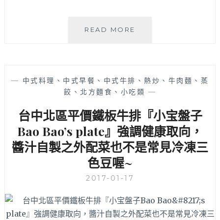
十
足
不
烏
READ MORE
怕
日
吃
平
完
價
胃
又
袋
—
中式料理、中式早餐、中式牛排、熱炒、牛肉麵、蒸
好
還
餃、北方麵食、小吃類
—
吃
有
的
空
台中北區平價鐵板牛排『小宝盤子
美
虛
食
Bao Bao’s plate』強調健康取向，
感！
就
醬汁自製之外配菜也不是常見冷凍三
韓
在
式
色豆喔~
這
DOUBLE
裡
CHEESE
2017-01-17
～
太
「霖
入
記
味，
甕
鍋