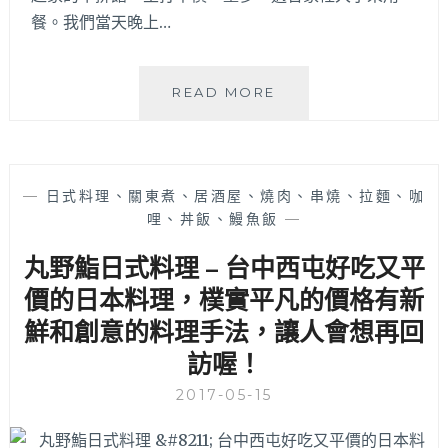
餐。我們當天晚上…
足
感
主
餐
成
READ MORE
選
功
擇
牛
多
排
樣
SUCCESS
—
日式料理、關東煮、居酒屋、燒肉、串燒、拉麵、咖
化、
STEAKHOUSE
哩、丼飯、鰻魚飯
—
內
大
用
連
丸野鮨日式料理 – 台中西屯好吃又平
冰
店
沙
–
價的日本料理，樸實平凡的價格有新
還
台
鮮和創意的料理手法，讓人會想再回
可
中
免
訪喔！
北
費
屯
2017-05-15
續
平
杯
價
～
牛