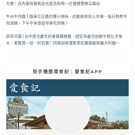
方便！店內還有藝術品也是亮點哦～近捷運豐樂公園站
牛谷牛肉麵 | 隱身公正路的爆汁美味，近勤美和向上市場，每日熬煮牛
肉湯頭，下午不休息從早爽吃到晚！
菲菲花園│台中西屯慶生約會餐廳推薦，超狂16盎司肋眼牛排比手掌
大，套餐買一送一好划算！同場加映濃郁黑松露燉飯與義大利麵～
用手機搜尋食記：愛食記APP