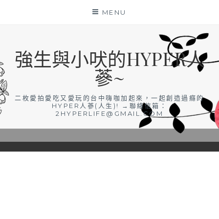
Skip
MENU
to
content
強生與小吠的HYPER人
蔘~
二枚愛拍愛吃又愛玩的台中嗨咖加起來，一起創造過癮的
HYPER人蔘(人生)! →聯絡信箱：
2HYPERLIFE@GMAIL.COM