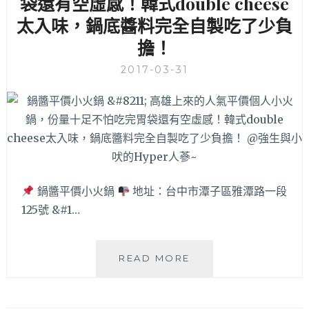
袋還有空虛感！韓式double cheese
和
創
太入味，鍋底醬料完全自製吃了少負
意
擔！
的
料
2017-03-31
理
手
法，
讓
人
會
想
再
鍋醬平價小火鍋
地址：台中市潭子區雅潭路一段
回
125號 &#1…
訪
喔！
鍋
READ MORE
醬
平
價