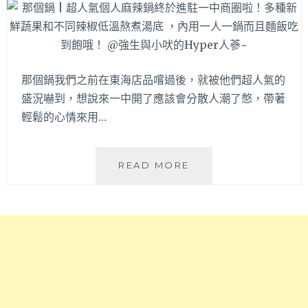
港
好
式
吃
料
值
理，
得
想
推
那個鍋我們之前在東海店品嚐過後，就被他們超人氣的
吃
薦
盛況嚇到，想說來一中開了應該會分散人潮了憋，帶著
港
～
輕鬆的心情來用…
點
或
煲
仔
那
READ MORE
飯
個
不
鍋
用
|
花
超
大
人
錢
氣
可
個
以
人
吃
麻