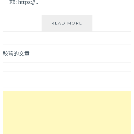
理，
FB: https://…
下
午
茶
台
READ MORE
必
中
點
北
鹹
區
派
【OR
文
較舊的文章
&
CAFE】-
甜
章
好
點
吃
導
喔!!
輕
食
覽
系
早
午
餐，
吃
了
身