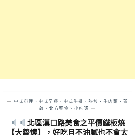
盤
合
子
菜
BAO
很
BAO’S
適
PLATE』
合
強
多
調
人
健
聚
康
餐，
取
雞
向，
油
醬
麵
汁
線
自
也
製
很
之
—
中式料理、中式早餐、中式牛排、熱炒、牛肉麵、蒸
正
外
餃、北方麵食、小吃類
—
點
配
兒
北區漢口路美食之平價鐵板燒
菜
～
也
【大醬燒】，好吃且不油膩也不會太
最
不