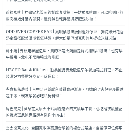
首稿咖啡 | 插畫家老闆開的質感咖啡館！一站式咖啡廳，可以吃到巨無
霸肉桂捲外酥內濕潤，還有鹹香乾拌麵與舒肥雞沙拉！
ODD EVEN COFFEE BAR | 亮眼橘咖啡廳附近好停車！獨特爆米花香
熱拿鐵搭配美濃瓜氮氣特調，超大份量巴斯克與碎片提拉米蘇必點！
韓小鍋│外觀走韓屋造型，賣的不是火鍋而是韓式甜點和咖啡！也有早
午餐哦～北屯不限時韓式咖啡廳
HECHO Bar & Kitchen│勤美誠品旁北歐風早午餐加義式料理，不止
裝潢好拍餐點好吃又不落俗套！
叁食初私房菜 | 台中北區質感台菜餐廳超澎湃，阿嬤的封肉與金沙蝦球
超下飯，親友聚餐必吃私房料理！
尾巴晃晃│藏身在太原火車站周邊巷弄的質感早午餐，必吃層次感豐富
的蝦蝦班尼迪克蛋還有迷你小肉桂！
雲太閒茶文化│空間寬敞漂亮適合聚餐的複合式茶店，自帶停車位停車