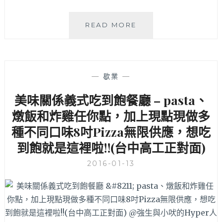
不
會
台
READ MORE
太
中
鹹
西
真
區
是
道
下
—
歇業
—
地
飯
泰
極
美味關係義式吃到飽餐廳 – pasta、
式
啦
燉飯和炸雞任你點，加上現點現做多
料
～
理
內
種不同口味8吋Pizza無限供應，想吃
《泰
用
到飽就是這裡啦!!(台中高工正對面)
炘》，
白
每
飯
2016-01-13
回
免
必
費
點
續、
吃
熱
不
湯
膩