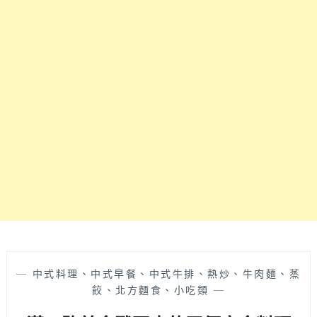
飽
辣
飽
鍋
～
終
～
於
進
駐
一
中
商
圈
啦！
多
種
新
鮮
蔬
果
和
—
中式料理、中式早餐、中式牛排、熱炒、牛肉麵、蒸
不
餃、北方麵食、小吃類
—
同