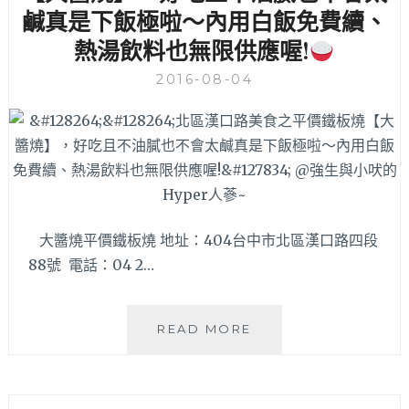
近
鹹真是下飯極啦～內用白飯免費續、
是
剛
常
熱湯飲料也無限供應喔!
換
見
桌
冷
2016-08-04
菜
凍
菜
三
單
色
哦！
豆
喔
~
大醬燒平價鐵板燒 地址：404台中市北區漢口路四段
88號 電話：04 2…
READ MORE
北
區
漢