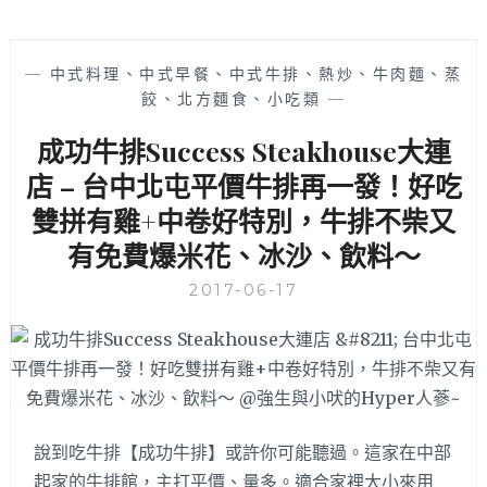
路
飽
美
哦！
食
—
中式料理、中式早餐、中式牛排、熱炒、牛肉麵、蒸
戰
餃、北方麵食、小吃類
—
區
中
成功牛排Success Steakhouse大連
的
平
店 – 台中北屯平價牛排再一發！好吃
價
雙拼有雞+中卷好特別，牛排不柴又
定
有免費爆米花、冰沙、飲料～
食
料
2017-06-17
理
「三
郎
食
府」，
份
量
說到吃牛排【成功牛排】或許你可能聽過。這家在中部
有
起家的牛排館，主打平價、量多。適合家裡大小來用
飽