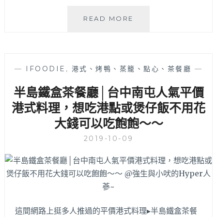
饡
READ MORE
味
軒
火
雞
—
IFOODIE
,
港式、烤鴨、蒸籠、點心、茶餐廳
—
肉
飯
半島鐵盒茶餐廳│台中南屯人氣平價
|
港式料理，想吃港點或煲仔飯不用花
整
片
大錢可以吃飽飽～～
火
雞
2019-10-09
胸
肉
片
大
塊
不
油
這間網路上挺多人推過的平價港式料理▸半島鐵盒茶餐