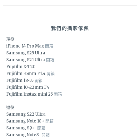
我們的攝影傢俬
現役:
iPhone 14 Pro Max
開箱
Samsung S25 Ultra
Samsung S21 Ultra
開箱
Fujifilm X-T20
Fujifilm 35mm F1.4
開箱
Fujifilm 18-55
開箱
Fujifilm 10-22mm F4
Fujifilm Instax mini 25
開箱
退役:
Samsung S22 Ultra
Samsung Note 10+
開箱
Samsung S9+
開箱
Samsung Note8
開箱