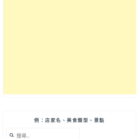
體
沒
負
擔!
(近
中
國
醫
藥
大
學)
例：店家名、美食類型、景點
搜
尋