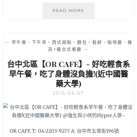
實
~
莎
READ MORE
嗑
蘭
女
士
—
早午餐、下午茶、西式甜點、麵包、鬆餅、咖啡廳、雜
(東
貨+複合式餐廳
—
山
店)
台中北區【OR CAFE】- 好吃輕食系
–
健
早午餐，吃了身體沒負擔!(近中國醫
康
藥大學)
用
心
2015-06-07
的
美
味
平
價
OR CAFE T: 04-2203-9277 A: 台中市五常街196號
料