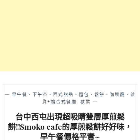
個
飯
人
和
前
炸
往
雞
也
任
能
你
吃
點，
上
加
好
上
幾
現
道
點
經
現
典
做
泰
多
—
早午餐、下午茶、西式甜點、麵包、鬆餅、咖啡廳、雜
式
種
貨+複合式餐廳
,
歇業
—
菜
不
色
台中西屯出現超吸睛雙層厚煎鬆
同
喔
口
餅!!Smoko cafe的厚煎鬆餅好好味，
~
味
早午餐價格平實~
(店
8