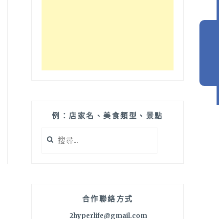
例：店家名、美食類型、景點
搜
尋
關
鍵
字:
合作聯絡方式
2hyperlife@gmail.com