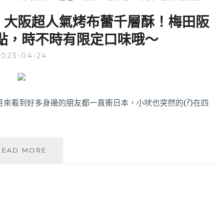
ier│大阪超人氣烤布蕾千層酥！梅田阪
點，時不時有限定口味哦～
2023-04-24
月來看到好多身邊的朋友都一直衝日本，小吠也突然的(?)在四
〈2023
READ MORE
大
阪
美
食〉
GRENIER│
大