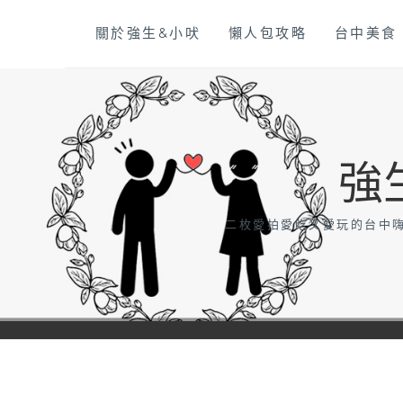
Skip
關於強生&小吠
懶人包攻略
台中美食
to
content
強
二枚愛拍愛吃又愛玩的台中嗨