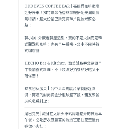
ODD EVEN COFFEE BAR | 亮眼橘咖啡廳附
近好停車！獨特爆米花香熱拿鐵搭配美濃瓜氮
氣特調，超大份量巴斯克與碎片提拉米蘇必
點！
韓小鍋│外觀走韓屋造型，賣的不是火鍋而是韓
式甜點和咖啡！也有早午餐哦～北屯不限時韓
式咖啡廳
HECHO Bar & Kitchen│勤美誠品旁北歐風早
午餐加義式料理，不止裝潢好拍餐點好吃又不
落俗套！
叁食初私房菜 | 台中北區質感台菜餐廳超澎
湃，阿嬤的封肉與金沙蝦球超下飯，親友聚餐
必吃私房料理！
尾巴晃晃│藏身在太原火車站周邊巷弄的質感早
午餐，必吃層次感豐富的蝦蝦班尼迪克蛋還有
迷你小肉桂！