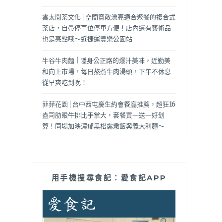
雲太閒茶文化│空間寬敞漂亮適合聚餐的複合式
茶店，自帶停車位停車方便！店內還有藝術品
也是亮點哦～近捷運豐樂公園站
牛谷牛肉麵 | 隱身公正路的爆汁美味，近勤美
和向上市場，每日熬煮牛肉湯頭，下午不休息
從早爽吃到晚！
菲菲花園│台中西屯慶生約會餐廳推薦，超狂16
盎司肋眼牛排比手掌大，套餐買一送一好划
算！同場加映濃郁黑松露燉飯與義大利麵～
用手機搜尋食記：愛食記APP