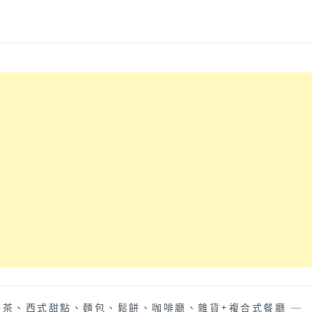
午茶、西式甜點、麵包、鬆餅、咖啡廳、雜貨+複合式餐廳
—