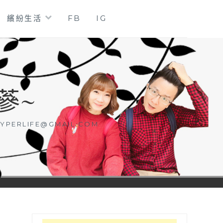
繽紛生活
FB
IG
蔘~
YPERLIFE@GMAIL.COM