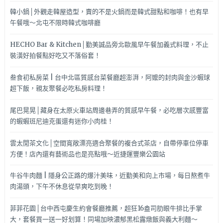
韓小鍋│外觀走韓屋造型，賣的不是火鍋而是韓式甜點和咖啡！也有早
午餐哦～北屯不限時韓式咖啡廳
HECHO Bar & Kitchen│勤美誠品旁北歐風早午餐加義式料理，不止
裝潢好拍餐點好吃又不落俗套！
叁食初私房菜 | 台中北區質感台菜餐廳超澎湃，阿嬤的封肉與金沙蝦球
超下飯，親友聚餐必吃私房料理！
尾巴晃晃│藏身在太原火車站周邊巷弄的質感早午餐，必吃層次感豐富
的蝦蝦班尼迪克蛋還有迷你小肉桂！
雲太閒茶文化│空間寬敞漂亮適合聚餐的複合式茶店，自帶停車位停車
方便！店內還有藝術品也是亮點哦～近捷運豐樂公園站
牛谷牛肉麵 | 隱身公正路的爆汁美味，近勤美和向上市場，每日熬煮牛
肉湯頭，下午不休息從早爽吃到晚！
菲菲花園│台中西屯慶生約會餐廳推薦，超狂16盎司肋眼牛排比手掌
大，套餐買一送一好划算！同場加映濃郁黑松露燉飯與義大利麵～