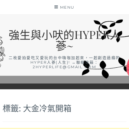
Skip
MENU
to
content
強生與小吠的HYPER人
蔘~
二枚愛拍愛吃又愛玩的台中嗨咖加起來，一起創造過癮的
HYPER人蔘(人生)! →聯絡信箱：
2HYPERLIFE@GMAIL.COM
標籤:
大金冷氣開箱