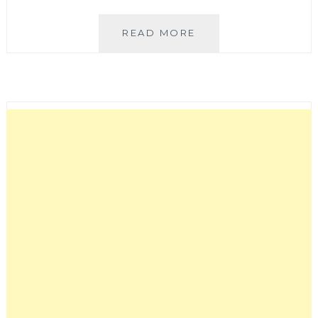
大
READ MORE
金
冷
氣
DAIKIN
–
大
關
+經
典
系
列
開
箱
+洗
冷
氣
推
薦！