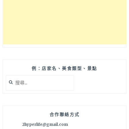
炎
熱
的
夏
天
快
速
提
供
涼
爽
例：店家名、美食類型、景點
的
搜
空
尋
氣，
關
寒
鍵
冷
字:
冬
天
合作聯絡方式
暖
2hyperlife@gmail.com
房