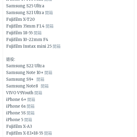
Samsung S25 Ultra
Samsung S21 Ultra
開箱
Fujifilm X-T20
Fujifilm 35mm F1.4
開箱
Fujifilm 18-55
開箱
Fujifilm 10-22mm F4
Fujifilm Instax mini 25
開箱
退役:
Samsung S22 Ultra
Samsung Note 10+
開箱
Samsung S9+
開箱
Samsung Note8
開箱
VIVO V9Youth
開箱
iPhone 6+
開箱
iPhone 6s
開箱
iPhone 5S
開箱
iPhone 5
開箱
Fujifilm X-A3
Fujifilm X-E1+18-55
開箱