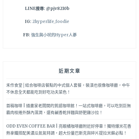
超
LINE搜尋: @pjv8210b
快，
靜
IG:
2hyperlife_foodie
音
模
FB:
強生與小吠的Hyper人蔘
式
晚
上
安
靜
近期文章
又
好
睡
禾作食堂│結合咖啡店餐點的中式個人套餐，裝潢也很像咖啡廳，中午
～
不休息全天都能吃到好吃功夫菜色！
首稿咖啡 | 插畫家老闆開的質感咖啡館！一站式咖啡廳，可以吃到巨無
霸肉桂捲外酥內濕潤，還有鹹香乾拌麵與舒肥雞沙拉！
ODD EVEN COFFEE BAR | 亮眼橘咖啡廳附近好停車！獨特爆米花香
熱拿鐵搭配美濃瓜氮氣特調，超大份量巴斯克與碎片提拉米蘇必點！