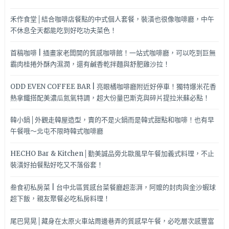
禾作食堂│結合咖啡店餐點的中式個人套餐，裝潢也很像咖啡廳，中午
不休息全天都能吃到好吃功夫菜色！
首稿咖啡 | 插畫家老闆開的質感咖啡館！一站式咖啡廳，可以吃到巨無
霸肉桂捲外酥內濕潤，還有鹹香乾拌麵與舒肥雞沙拉！
ODD EVEN COFFEE BAR | 亮眼橘咖啡廳附近好停車！獨特爆米花香
熱拿鐵搭配美濃瓜氮氣特調，超大份量巴斯克與碎片提拉米蘇必點！
韓小鍋│外觀走韓屋造型，賣的不是火鍋而是韓式甜點和咖啡！也有早
午餐哦～北屯不限時韓式咖啡廳
HECHO Bar & Kitchen│勤美誠品旁北歐風早午餐加義式料理，不止
裝潢好拍餐點好吃又不落俗套！
叁食初私房菜 | 台中北區質感台菜餐廳超澎湃，阿嬤的封肉與金沙蝦球
超下飯，親友聚餐必吃私房料理！
尾巴晃晃│藏身在太原火車站周邊巷弄的質感早午餐，必吃層次感豐富