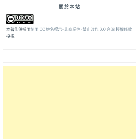
關於本站
本著作係採用
創用 CC 姓名標示-非商業性-禁止改作 3.0 台灣 授權條款
授權.