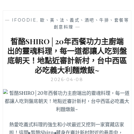
—
IFOODIE
,
歐、美、法、義式、酒吧、牛排、套餐等
創意料理
—
皙酪SHIRO│20年西餐功力主廚端
出的靈魂料理，每一道都讓人吃到盤
底朝天！地點近審計新村，台中西區
必吃義大利麵燉飯~
2026-04-08
熱愛吃義式料理的強生和小吠最近又挖到一家寶藏店家
啦！這間▸皙酪Shiro◂藏身在審計新村附近的巷弄中，