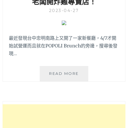
老闆開炸雞專賣店！
整
體
2023-04-27
表
現
不
錯
最近發現台中忠明南路上又開了一家新餐廳，4/7才開
哦！
始試營運而且就在POPOLI Brunch的旁邊，搜尋後發
現…
ADDICTION
READ MORE
嗜
吃
│
精
誠
商
圈
質