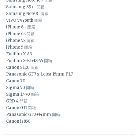
Samsung Note 10+
開箱
Samsung S9+
開箱
Samsung Note8
開箱
VIVO V9Youth
開箱
iPhone 6+
開箱
iPhone 6s
開箱
iPhone 5S
開箱
iPhone 5
開箱
Fujifilm X-A3
Fujifilm X-E1+18-55
開箱
Canon S120
開箱
Panasonic GF7 x Leica 15mm F1.7
Canon 7D
Sigma 50
開箱
Sigma 17-70
開箱
GRD 4
開箱
Canon G11
開箱
Panasonic GF2+14mm
開箱
Canon is850