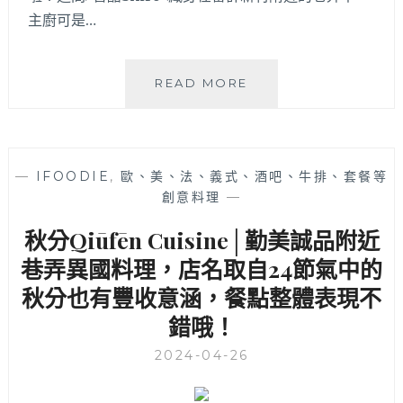
主廚可是…
皙
READ MORE
酪
SHIRO│20
年
西
—
IFOODIE
,
歐、美、法、義式、酒吧、牛排、套餐等
餐
創意料理
—
功
力
秋分Qiūfēn Cuisine│勤美誠品附近
主
廚
巷弄異國料理，店名取自24節氣中的
端
秋分也有豐收意涵，餐點整體表現不
出
錯哦！
的
靈
2024-04-26
魂
料
理，