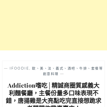
中
理，
西
店
區
名
必
取
吃
自
義
24
大
節
利
氣
麵
中
燉
的
飯
秋
~
分
也
—
IFOODIE
,
歐、美、法、義式、酒吧、牛排、套餐等
有
創意料理
—
豐
Addiction嗜吃│精誠商圈質感義大
收
意
利麵餐廳，主餐份量多口味表現不
涵，
錯，唐揚雞是大亮點吃完直接想跪求
餐
點