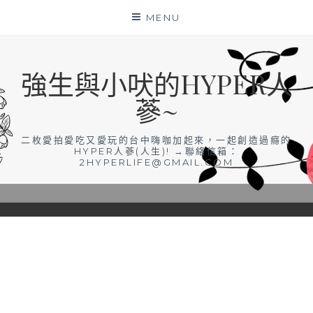
Skip
MENU
to
content
強生與小吠的HYPER人
蔘~
二枚愛拍愛吃又愛玩的台中嗨咖加起來，一起創造過癮的
HYPER人蔘(人生)! →聯絡信箱：
2HYPERLIFE@GMAIL.COM