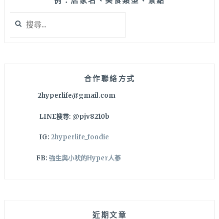
例：店家名、美食類型、景點
是
搜
大
尋
亮
關
點
鍵
吃
字:
完
直
合作聯絡方式
接
2hyperlife@gmail.com
想
跪
LINE搜尋: @pjv8210b
求
老
IG:
2hyperlife_foodie
闆
開
FB:
強生與小吠的Hyper人蔘
炸
雞
專
賣
店！
近期文章