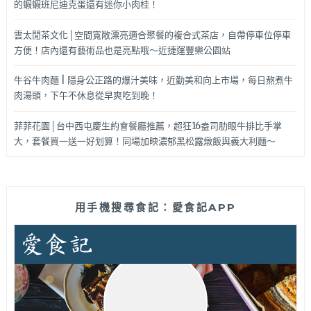
的蝦蝦班尼迪克蛋還有迷你小肉桂！
雲太閒茶文化│空間寬敞漂亮適合聚餐的複合式茶店，自帶停車位停車
方便！店內還有藝術品也是亮點哦～近捷運豐樂公園站
牛谷牛肉麵 | 隱身公正路的爆汁美味，近勤美和向上市場，每日熬煮牛
肉湯頭，下午不休息從早爽吃到晚！
菲菲花園│台中西屯慶生約會餐廳推薦，超狂16盎司肋眼牛排比手掌
大，套餐買一送一好划算！同場加映濃郁黑松露燉飯與義大利麵～
用手機搜尋食記：愛食記APP