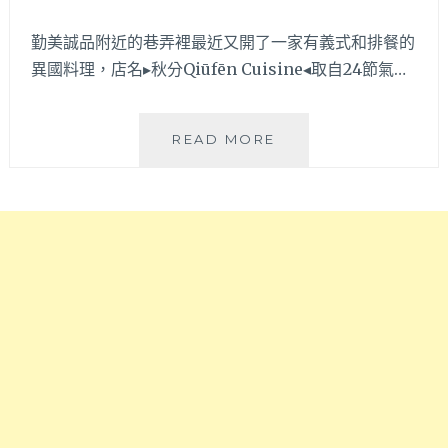
每
一
勤美誠品附近的巷弄裡最近又開了一家有義式和排餐的
道
異國料理，店名▸秋分Qiūfēn Cuisine◂取自24節氣…
都
讓
人
秋
READ MORE
吃
分
到
QIŪFĒN
盤
CUISINE│
底
勤
朝
美
天！
誠
地
品
點
附
近
近
審
巷
計
弄
新
異
村，
國
台
料