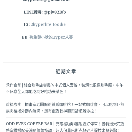
LINE搜尋: @pjv8210b
IG:
2hyperlife_foodie
FB:
強生與小吠的Hyper人蔘
近期文章
禾作食堂│結合咖啡店餐點的中式個人套餐，裝潢也很像咖啡廳，中午
不休息全天都能吃到好吃功夫菜色！
首稿咖啡 | 插畫家老闆開的質感咖啡館！一站式咖啡廳，可以吃到巨無
霸肉桂捲外酥內濕潤，還有鹹香乾拌麵與舒肥雞沙拉！
ODD EVEN COFFEE BAR | 亮眼橘咖啡廳附近好停車！獨特爆米花香
熱拿鐵搭配美濃瓜氮氣特調，超大份量巴斯克與碎片提拉米蘇必點！