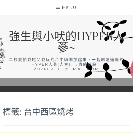
Skip
MENU
to
content
強生與小吠的HYPER人
蔘~
二枚愛拍愛吃又愛玩的台中嗨咖加起來，一起創造過癮的
HYPER人蔘(人生)! →聯絡信箱：
2HYPERLIFE@GMAIL.COM
標籤:
台中西區燒烤