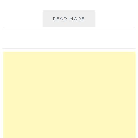
築
READ MORE
賀
燒
烤
BAR|
台
中
西
區
新
開
平
價
燒
烤
現
炒
餐