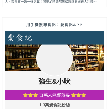
大，套餐買一送一好划算！同場加映濃郁黑松露燉飯與義大利麵～
用手機搜尋食記：愛食記APP