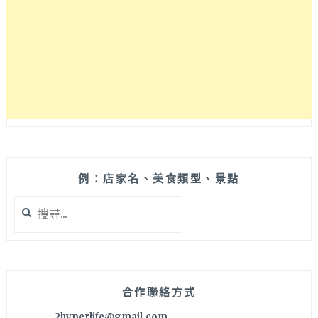
廳，
勤
美
誠
品
商
圈
附
近
美
食
真
例：店家名、美食類型、景點
的
搜
吃
尋
不
關
完
鍵
啊！
字:
合作聯絡方式
2hyperlife@gmail.com