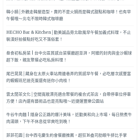
韓小鍋│外觀走韓屋造型，賣的不是火鍋而是韓式甜點和咖啡！也有早
午餐哦～北屯不限時韓式咖啡廳
HECHO Bar & Kitchen│勤美誠品旁北歐風早午餐加義式料理，不止
裝潢好拍餐點好吃又不落俗套！
叁食初私房菜 | 台中北區質感台菜餐廳超澎湃，阿嬤的封肉與金沙蝦球
超下飯，親友聚餐必吃私房料理！
尾巴晃晃│藏身在太原火車站周邊巷弄的質感早午餐，必吃層次感豐富
的蝦蝦班尼迪克蛋還有迷你小肉桂！
雲太閒茶文化│空間寬敞漂亮適合聚餐的複合式茶店，自帶停車位停車
方便！店內還有藝術品也是亮點哦～近捷運豐樂公園站
牛谷牛肉麵 | 隱身公正路的爆汁美味，近勤美和向上市場，每日熬煮牛
肉湯頭，下午不休息從早爽吃到晚！
菲菲花園│台中西屯慶生約會餐廳推薦，超狂16盎司肋眼牛排比手掌