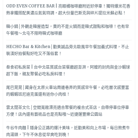
ODD EVEN COFFEE BAR | 亮眼橘咖啡廳附近好停車！獨特爆米花香
熱拿鐵搭配美濃瓜氮氣特調，超大份量巴斯克與碎片提拉米蘇必點！
韓小鍋│外觀走韓屋造型，賣的不是火鍋而是韓式甜點和咖啡！也有早
午餐哦～北屯不限時韓式咖啡廳
HECHO Bar & Kitchen│勤美誠品旁北歐風早午餐加義式料理，不止
裝潢好拍餐點好吃又不落俗套！
叁食初私房菜 | 台中北區質感台菜餐廳超澎湃，阿嬤的封肉與金沙蝦球
超下飯，親友聚餐必吃私房料理！
尾巴晃晃│藏身在太原火車站周邊巷弄的質感早午餐，必吃層次感豐富
的蝦蝦班尼迪克蛋還有迷你小肉桂！
雲太閒茶文化│空間寬敞漂亮適合聚餐的複合式茶店，自帶停車位停車
方便！店內還有藝術品也是亮點哦～近捷運豐樂公園站
牛谷牛肉麵 | 隱身公正路的爆汁美味，近勤美和向上市場，每日熬煮牛
肉湯頭，下午不休息從早爽吃到晚！