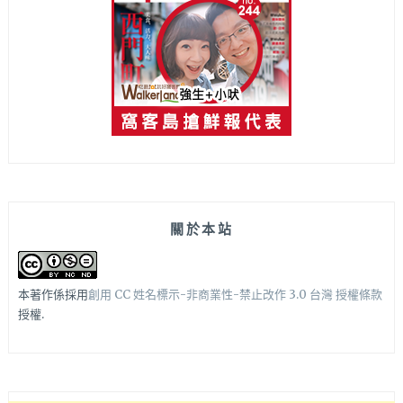
關於本站
本著作係採用
創用 CC 姓名標示-非商業性-禁止改作 3.0 台灣 授權條款
授權.