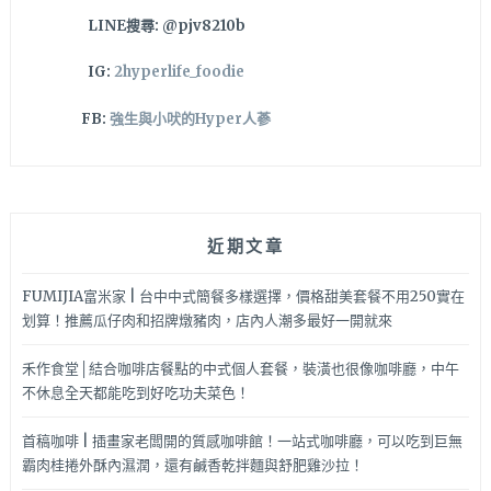
食
LINE搜尋: @pjv8210b
怪
的
IG:
2hyperlife_foodie
天
堂
FB:
強生與小吠的Hyper人蔘
就
在
這
裡！
近期文章
FUMIJIA富米家 | 台中中式簡餐多樣選擇，價格甜美套餐不用250實在
划算！推薦瓜仔肉和招牌燉豬肉，店內人潮多最好一開就來
禾作食堂│結合咖啡店餐點的中式個人套餐，裝潢也很像咖啡廳，中午
不休息全天都能吃到好吃功夫菜色！
首稿咖啡 | 插畫家老闆開的質感咖啡館！一站式咖啡廳，可以吃到巨無
霸肉桂捲外酥內濕潤，還有鹹香乾拌麵與舒肥雞沙拉！