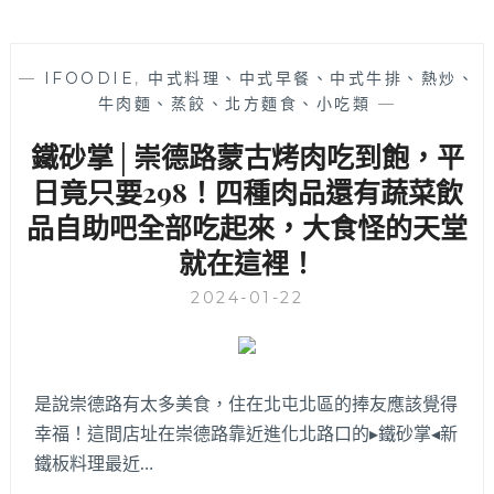
—
IFOODIE
,
中式料理、中式早餐、中式牛排、熱炒、
牛肉麵、蒸餃、北方麵食、小吃類
—
鐵砂掌│崇德路蒙古烤肉吃到飽，平
日竟只要298！四種肉品還有蔬菜飲
品自助吧全部吃起來，大食怪的天堂
就在這裡！
2024-01-22
是說崇德路有太多美食，住在北屯北區的捧友應該覺得
幸福！這間店址在崇德路靠近進化北路口的▸鐵砂掌◂新
鐵板料理最近…