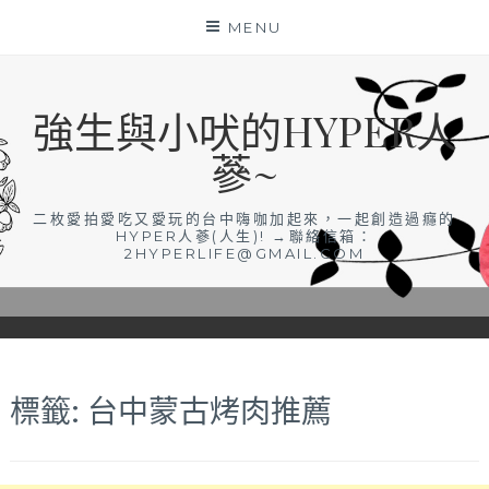
Skip
MENU
to
content
強生與小吠的HYPER人
蔘~
二枚愛拍愛吃又愛玩的台中嗨咖加起來，一起創造過癮的
HYPER人蔘(人生)! →聯絡信箱：
2HYPERLIFE@GMAIL.COM
標籤:
台中蒙古烤肉推薦