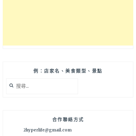
298！
四
種
肉
品
還
有
蔬
菜
飲
品
例：店家名、美食類型、景點
自
搜
助
尋
吧
關
全
鍵
部
字:
吃
起
合作聯絡方式
來，
2hyperlife@gmail.com
大