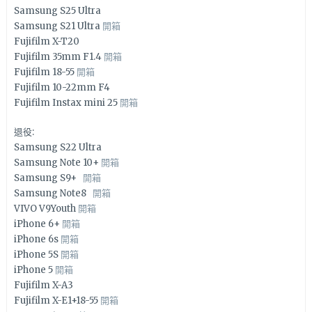
Samsung S25 Ultra
Samsung S21 Ultra
開箱
Fujifilm X-T20
Fujifilm 35mm F1.4
開箱
Fujifilm 18-55
開箱
Fujifilm 10-22mm F4
Fujifilm Instax mini 25
開箱
退役:
Samsung S22 Ultra
Samsung Note 10+
開箱
Samsung S9+
開箱
Samsung Note8
開箱
VIVO V9Youth
開箱
iPhone 6+
開箱
iPhone 6s
開箱
iPhone 5S
開箱
iPhone 5
開箱
Fujifilm X-A3
Fujifilm X-E1+18-55
開箱