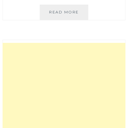
鐵
READ MORE
砂
掌
│
崇
德
路
蒙
古
烤
肉
吃
到
飽，
平
日
竟
只
要