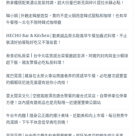
超
熱拿鐵搭配美濃瓜氮氣特調，超大份量巴斯克與碎片提拉米蘇必點！
速
配
韓小鍋│外觀走韓屋造型，賣的不是火鍋而是韓式甜點和咖啡！也有早
午餐哦～北屯不限時韓式咖啡廳
HECHO Bar & Kitchen│勤美誠品旁北歐風早午餐加義式料理，不止
裝潢好拍餐點好吃又不落俗套！
叁食初私房菜 | 台中北區質感台菜餐廳超澎湃，阿嬤的封肉與金沙蝦球
超下飯，親友聚餐必吃私房料理！
尾巴晃晃│藏身在太原火車站周邊巷弄的質感早午餐，必吃層次感豐富
的蝦蝦班尼迪克蛋還有迷你小肉桂！
雲太閒茶文化│空間寬敞漂亮適合聚餐的複合式茶店，自帶停車位停車
方便！店內還有藝術品也是亮點哦～近捷運豐樂公園站
牛谷牛肉麵 | 隱身公正路的爆汁美味，近勤美和向上市場，每日熬煮牛
肉湯頭，下午不休息從早爽吃到晚！
菲菲花園│台中西屯慶生約會餐廳推薦，超狂16盎司肋眼牛排比手掌