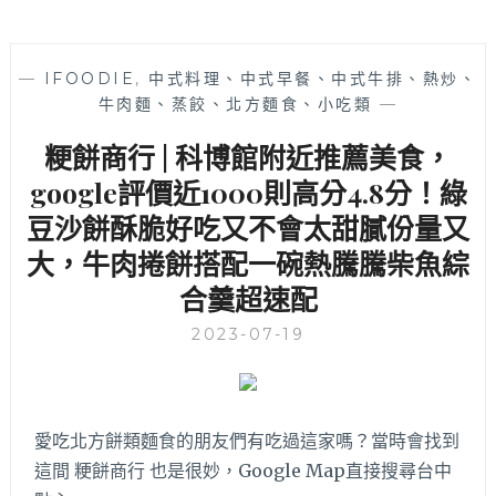
—
IFOODIE
,
中式料理、中式早餐、中式牛排、熱炒、
牛肉麵、蒸餃、北方麵食、小吃類
—
粳餅商行 | 科博館附近推薦美食，
google評價近1000則高分4.8分！綠
豆沙餅酥脆好吃又不會太甜膩份量又
大，牛肉捲餅搭配一碗熱騰騰柴魚綜
合羹超速配
2023-07-19
愛吃北方餅類麵食的朋友們有吃過這家嗎？當時會找到
這間 粳餅商行 也是很妙，Google Map直接搜尋台中