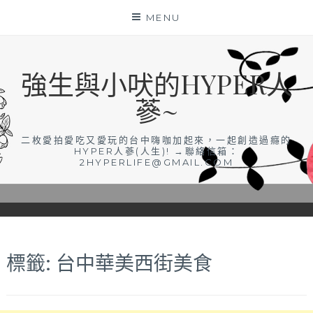
Skip
MENU
to
content
強生與小吠的HYPER人
蔘~
二枚愛拍愛吃又愛玩的台中嗨咖加起來，一起創造過癮的
HYPER人蔘(人生)! →聯絡信箱：
2HYPERLIFE@GMAIL.COM
標籤:
台中華美西街美食