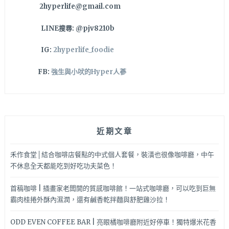
2hyperlife@gmail.com
份
量
LINE搜尋: @pjv8210b
又
大，
IG:
2hyperlife_foodie
牛
肉
FB:
強生與小吠的Hyper人蔘
捲
餅
搭
配
一
近期文章
碗
熱
騰
禾作食堂│結合咖啡店餐點的中式個人套餐，裝潢也很像咖啡廳，中午
騰
不休息全天都能吃到好吃功夫菜色！
柴
魚
首稿咖啡 | 插畫家老闆開的質感咖啡館！一站式咖啡廳，可以吃到巨無
綜
霸肉桂捲外酥內濕潤，還有鹹香乾拌麵與舒肥雞沙拉！
合
羹
ODD EVEN COFFEE BAR | 亮眼橘咖啡廳附近好停車！獨特爆米花香