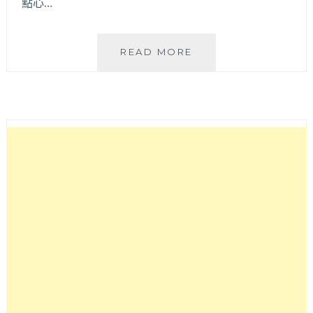
點心…
粳
READ MORE
餅
商
行
|
科
博
館
附
近
推
薦
美
食，
GOOGLE
評
價
近