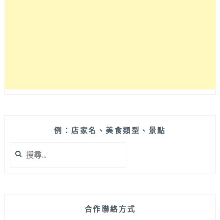
1000
則
高
分
4.8
分！
綠
豆
沙
餅
酥
脆
例：店家名、美食類型、景點
好
搜
吃
尋
又
關
不
鍵
會
字:
太
甜
合作聯絡方式
膩