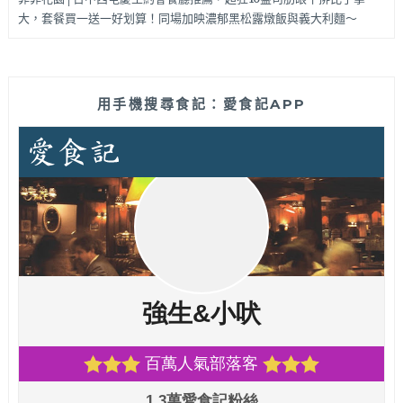
大，套餐買一送一好划算！同場加映濃郁黑松露燉飯與義大利麵～
用手機搜尋食記：愛食記APP