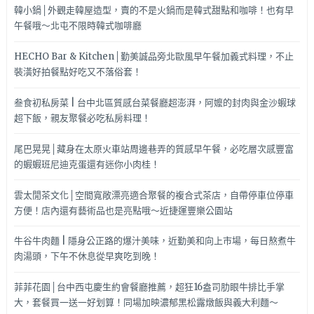
韓小鍋│外觀走韓屋造型，賣的不是火鍋而是韓式甜點和咖啡！也有早
午餐哦～北屯不限時韓式咖啡廳
HECHO Bar & Kitchen│勤美誠品旁北歐風早午餐加義式料理，不止
裝潢好拍餐點好吃又不落俗套！
叁食初私房菜 | 台中北區質感台菜餐廳超澎湃，阿嬤的封肉與金沙蝦球
超下飯，親友聚餐必吃私房料理！
尾巴晃晃│藏身在太原火車站周邊巷弄的質感早午餐，必吃層次感豐富
的蝦蝦班尼迪克蛋還有迷你小肉桂！
雲太閒茶文化│空間寬敞漂亮適合聚餐的複合式茶店，自帶停車位停車
方便！店內還有藝術品也是亮點哦～近捷運豐樂公園站
牛谷牛肉麵 | 隱身公正路的爆汁美味，近勤美和向上市場，每日熬煮牛
肉湯頭，下午不休息從早爽吃到晚！
菲菲花園│台中西屯慶生約會餐廳推薦，超狂16盎司肋眼牛排比手掌
大，套餐買一送一好划算！同場加映濃郁黑松露燉飯與義大利麵～