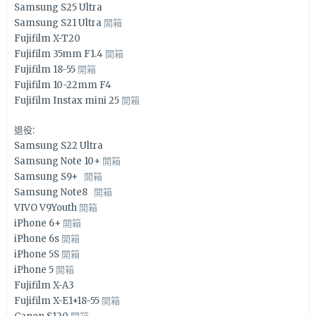
Samsung S25 Ultra
Samsung S21 Ultra
開箱
Fujifilm X-T20
Fujifilm 35mm F1.4
開箱
Fujifilm 18-55
開箱
Fujifilm 10-22mm F4
Fujifilm Instax mini 25
開箱
退役:
Samsung S22 Ultra
Samsung Note 10+
開箱
Samsung S9+
開箱
Samsung Note8
開箱
VIVO V9Youth
開箱
iPhone 6+
開箱
iPhone 6s
開箱
iPhone 5S
開箱
iPhone 5
開箱
Fujifilm X-A3
Fujifilm X-E1+18-55
開箱