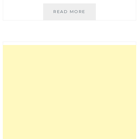
莯
READ MORE
莯
朝
朝
小
食
院
|
酥
脆
手
工
烤
飯
糰
與
澎
湃
日