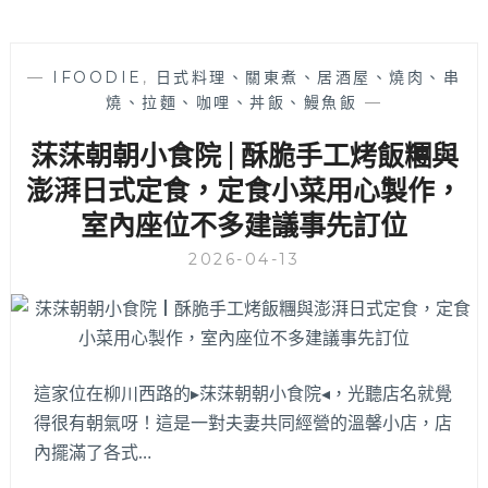
—
IFOODIE
,
日式料理、關東煮、居酒屋、燒肉、串
燒、拉麵、咖哩、丼飯、鰻魚飯
—
莯莯朝朝小食院 | 酥脆手工烤飯糰與
澎湃日式定食，定食小菜用心製作，
室內座位不多建議事先訂位
2026-04-13
這家位在柳川西路的▸莯莯朝朝小食院◂，光聽店名就覺
得很有朝氣呀！這是一對夫妻共同經營的溫馨小店，店
內擺滿了各式…