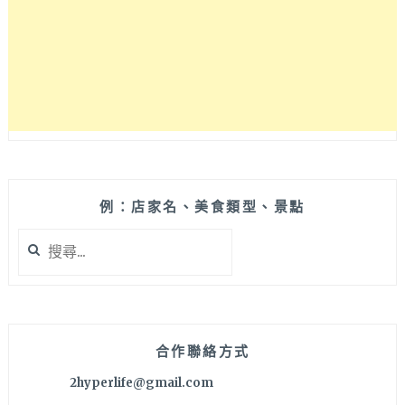
式
定
食，
定
食
小
菜
用
心
製
作，
例：店家名、美食類型、景點
室
搜
內
尋
座
關
位
鍵
不
字:
多
建
合作聯絡方式
議
2hyperlife@gmail.com
事
先