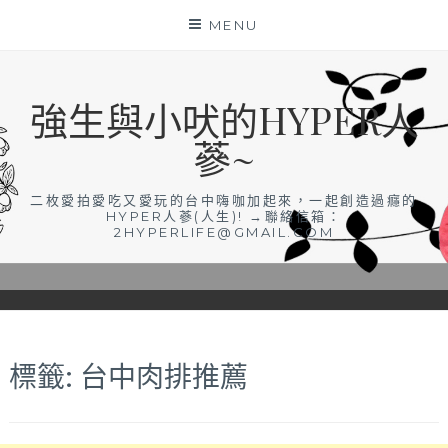
Skip
MENU
to
content
強生與小吠的HYPER人
蔘~
二枚愛拍愛吃又愛玩的台中嗨咖加起來，一起創造過癮的
HYPER人蔘(人生)! →聯絡信箱：
2HYPERLIFE@GMAIL.COM
標籤:
台中肉排推薦