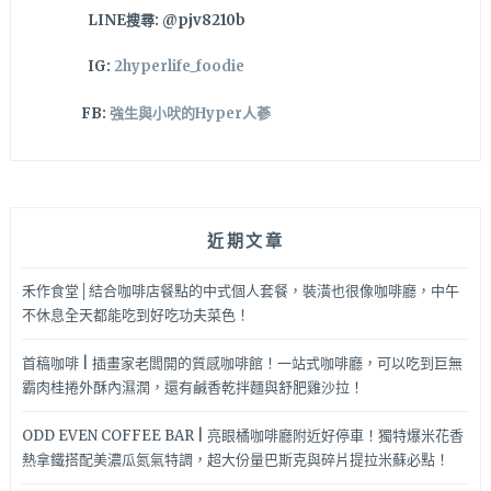
LINE搜尋: @pjv8210b
訂
位
IG:
2hyperlife_foodie
FB:
強生與小吠的Hyper人蔘
近期文章
禾作食堂│結合咖啡店餐點的中式個人套餐，裝潢也很像咖啡廳，中午
不休息全天都能吃到好吃功夫菜色！
首稿咖啡 | 插畫家老闆開的質感咖啡館！一站式咖啡廳，可以吃到巨無
霸肉桂捲外酥內濕潤，還有鹹香乾拌麵與舒肥雞沙拉！
ODD EVEN COFFEE BAR | 亮眼橘咖啡廳附近好停車！獨特爆米花香
熱拿鐵搭配美濃瓜氮氣特調，超大份量巴斯克與碎片提拉米蘇必點！