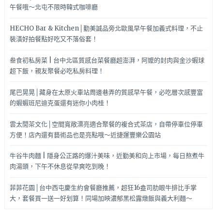
午餐哦～北屯不限時韓式咖啡廳
HECHO Bar & Kitchen│勤美誠品旁北歐風早午餐加義式料理，不止
裝潢好拍餐點好吃又不落俗套！
叁食初私房菜 | 台中北區質感台菜餐廳超澎湃，阿嬤的封肉與金沙蝦球
超下飯，親友聚餐必吃私房料理！
尾巴晃晃│藏身在太原火車站周邊巷弄的質感早午餐，必吃層次感豐富
的蝦蝦班尼迪克蛋還有迷你小肉桂！
雲太閒茶文化│空間寬敞漂亮適合聚餐的複合式茶店，自帶停車位停車
方便！店內還有藝術品也是亮點哦～近捷運豐樂公園站
牛谷牛肉麵 | 隱身公正路的爆汁美味，近勤美和向上市場，每日熬煮牛
肉湯頭，下午不休息從早爽吃到晚！
菲菲花園│台中西屯慶生約會餐廳推薦，超狂16盎司肋眼牛排比手掌
大，套餐買一送一好划算！同場加映濃郁黑松露燉飯與義大利麵～