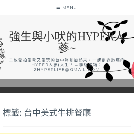
Skip
MENU
to
content
強生與小吠的HYPER人
蔘~
二枚愛拍愛吃又愛玩的台中嗨咖加起來，一起創造過癮的
HYPER人蔘(人生)! →聯絡信箱：
2HYPERLIFE@GMAIL.COM
標籤:
台中美式牛排餐廳