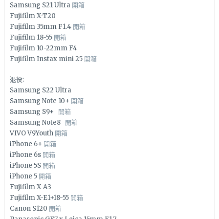
Samsung S21 Ultra
開箱
Fujifilm X-T20
Fujifilm 35mm F1.4
開箱
Fujifilm 18-55
開箱
Fujifilm 10-22mm F4
Fujifilm Instax mini 25
開箱
退役:
Samsung S22 Ultra
Samsung Note 10+
開箱
Samsung S9+
開箱
Samsung Note8
開箱
VIVO V9Youth
開箱
iPhone 6+
開箱
iPhone 6s
開箱
iPhone 5S
開箱
iPhone 5
開箱
Fujifilm X-A3
Fujifilm X-E1+18-55
開箱
Canon S120
開箱