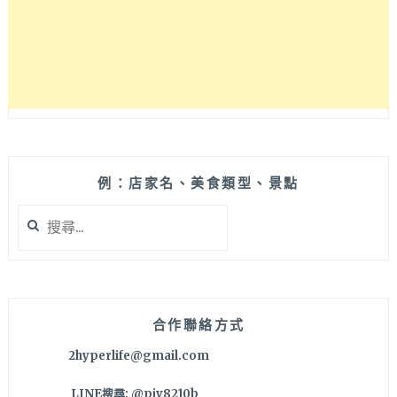
級
34
樓
高
空
牛
排
和
海
鮮
例：店家名、美食類型、景點
都
搜
好
尋
吃，
關
巨
鍵
大
字:
巧
克
合作聯絡方式
力
2hyperlife@gmail.com
蛋
糕
LINE搜尋: @pjv8210b
必