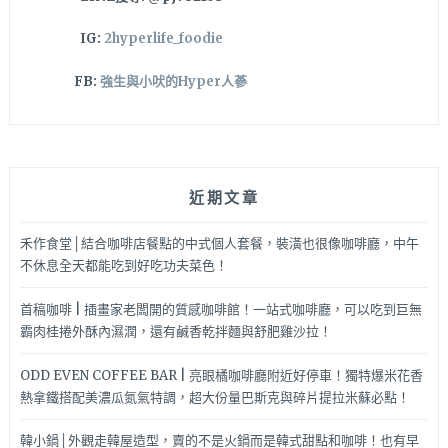
點！
IG:
2hyperlife_foodie
FB:
強生與小吠的Hyper人蔘
近期文章
禾作食堂│結合咖啡店餐點的中式個人套餐，裝潢也很像咖啡廳，中午
不休息全天都能吃到好吃功夫菜色！
首稿咖啡 | 插畫家老闆開的質感咖啡館！一站式咖啡廳，可以吃到巨無
霸肉桂捲外酥內濕潤，還有鹹香乾拌麵與舒肥雞沙拉！
ODD EVEN COFFEE BAR | 亮眼橘咖啡廳附近好停車！獨特爆米花香
熱拿鐵搭配美濃瓜氮氣特調，超大份量巴斯克與碎片提拉米蘇必點！
韓小鍋│外觀走韓屋造型，賣的不是火鍋而是韓式甜點和咖啡！也有早