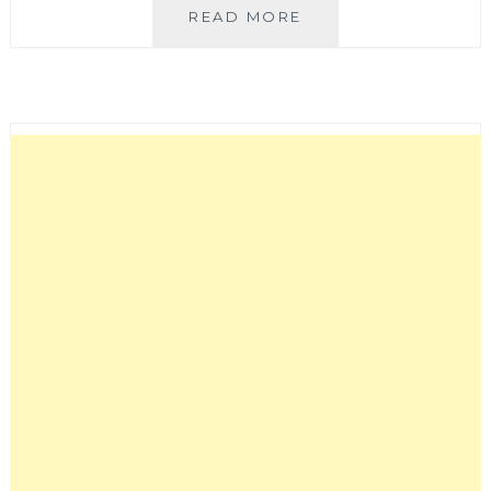
SMITH
READ MORE
&
WOLLENSKY
台
中
店
│
亞
洲
唯
二
分
店
都
在
台
灣，
七
期
頂