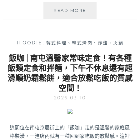
莯
READ MORE
莯
朝
朝
小
—
IFOODIE
,
韓式料理、韓式烤肉、炸雞、火鍋
—
食
院
飯咖 | 南屯溫馨家常味定食！有各種
|
飯類定食和拌麵，下午不休息還有超
酥
脆
滑順奶霜鬆餅，適合放鬆吃飯的質感
手
空間！
工
烤
2026-03-10
飯
糰
與
澎
湃
這間位在南屯京展街上的「飯咖」走的是溫馨的家庭風
日
格裝潢，一進店內就有一種回到家吃飯的放鬆感。這裡