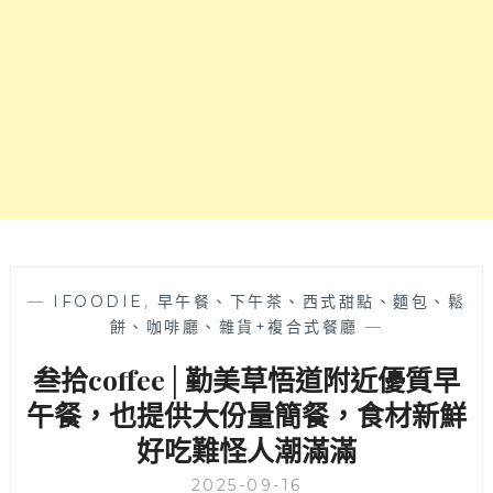
合
飯，
放
用
鬆
台
吃
梗
飯
九
的
號
質
米
感
現
空
點
間！
現
做
口
味
—
IFOODIE
,
早午餐、下午茶、西式甜點、麵包、鬆
絕
餅、咖啡廳、雜貨+複合式餐廳
—
對
叁拾coffee│勤美草悟道附近優質早
超
值，
午餐，也提供大份量簡餐，食材新鮮
願
好吃難怪人潮滿滿
意
回
2025-09-16
訪