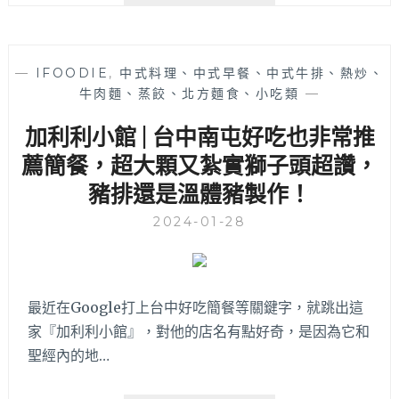
元
烏
只
|
有
低
週
—
IFOODIE
,
中式料理、中式早餐、中式牛排、熱炒、
調
末
牛肉麵、蒸餃、北方麵食、小吃類
—
民
才
宅
加利利小館 | 台中南屯好吃也非常推
能
內
內
竟
薦簡餐，超大顆又紮實獅子頭超讚，
用
有
豬排還是溫體豬製作！
哦！
出
台
爐
2024-01-28
中
健
北
康
區
美
中
味
最近在Google打上台中好吃簡餐等關鍵字，就跳出這
式
的
簡
家『加利利小館』，對他的店名有點好奇，是因為它和
湯
餐
品，
聖經內的地…
推
特
薦
製