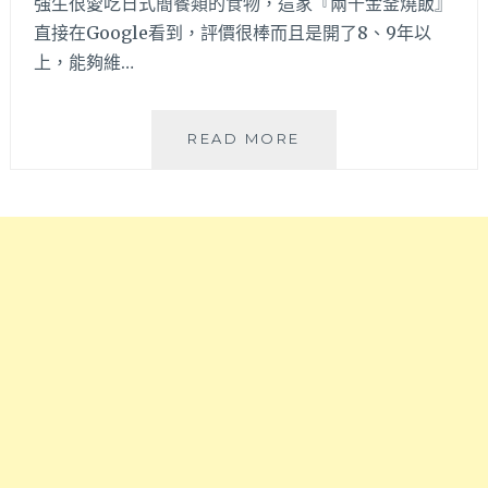
強生很愛吃日式簡餐類的食物，這家『兩千金釜燒飯』
定
訂
直接在Google看到，評價很棒而且是開了8、9年以
食
位
和
上，能夠維…
拌
麵，
下
兩
READ MORE
午
千
不
金
休
釜
息
燒
還
飯
有
|
超
台
滑
中
順
少
奶
見
霜
日
鬆
式
餅，
釜
適
燒