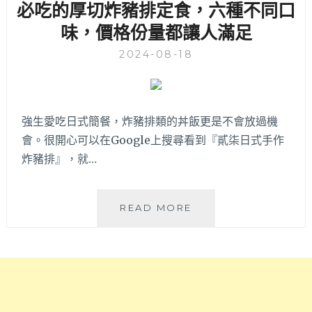
誠
必吃的厚切炸豬排定食，六種不同口
潮
商
味，價格份量都讓人滿足
滿
圈
滿
內
2024-08-18
好
吃
中
日
強生愛吃日式簡餐，炸豬排類的丼飯更是不會放過機
式
會。很開心可以在Google上搜尋看到『貳柒日式手作
簡
餐，
炸豬排』，就…
價
格
樸
貳
READ MORE
實
柒
無
日
華
式
超
手
親
作
民。
炸
口