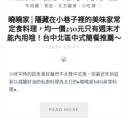
同
牛肉麵、蒸餃、北方麵食、小吃類
—
口
曉曉家│隱藏在小巷子裡的美味家常
味，
價
定食料理，均一價250元只有週末才
格
能內用哦！台中北區中式簡餐推薦～
份
量
2024-03-07
都
讓
人
滿
小吠平時的飲食喜好雖然不太算中式胃，但最近吃到這
足
家以減醣好油的私廚料理為主打的▸曉曉家h&h家常料
理◂…
曉
READ MORE
曉
家