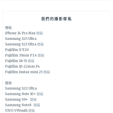
我們的攝影傢俬
現役:
iPhone 14 Pro Max
開箱
Samsung S25 Ultra
Samsung S21 Ultra
開箱
Fujifilm X-T20
Fujifilm 35mm F1.4
開箱
Fujifilm 18-55
開箱
Fujifilm 10-22mm F4
Fujifilm Instax mini 25
開箱
退役:
Samsung S22 Ultra
Samsung Note 10+
開箱
Samsung S9+
開箱
Samsung Note8
開箱
VIVO V9Youth
開箱