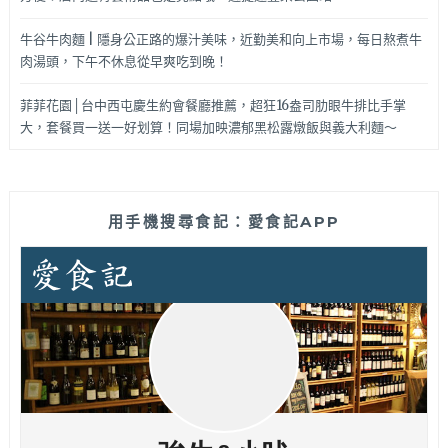
牛谷牛肉麵 | 隱身公正路的爆汁美味，近勤美和向上市場，每日熬煮牛
肉湯頭，下午不休息從早爽吃到晚！
菲菲花園│台中西屯慶生約會餐廳推薦，超狂16盎司肋眼牛排比手掌
大，套餐買一送一好划算！同場加映濃郁黑松露燉飯與義大利麵～
用手機搜尋食記：愛食記APP