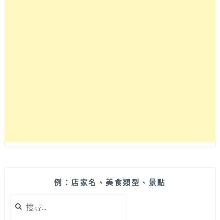
多
附
近
平
價
定
食，
簡
單
美
味
日
式
炸
豬
排
和
例：店家名、美食類型、景點
各
搜
種
尋
丼