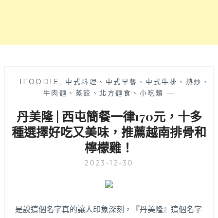
大
顆
又
紮
實
獅
子
頭
—
IFOODIE
,
中式料理、中式早餐、中式牛排、熱炒、
超
牛肉麵、蒸餃、北方麵食、小吃類
—
讚，
丹美隆 | 西屯簡餐一律170元，十多
豬
排
種選擇好吃又美味，推薦越南排骨和
還
檸檬雞！
是
溫
2023-12-30
體
豬
製
作！
是說這個名字真的讓人印象深刻，『丹美隆』這個名字