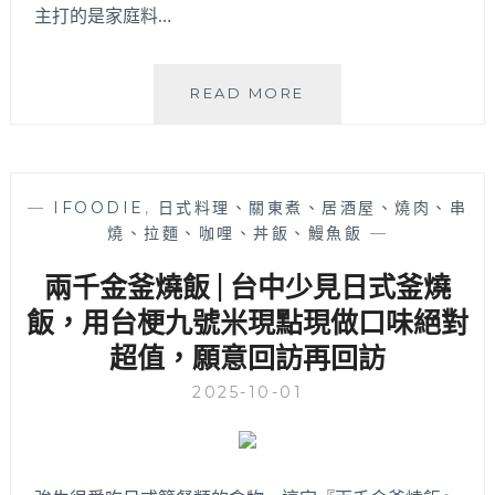
式
主打的是家庭料…
定
食，
定
飯
READ MORE
食
咖
小
|
菜
南
用
屯
心
—
IFOODIE
,
日式料理、關東煮、居酒屋、燒肉、串
溫
製
燒、拉麵、咖哩、丼飯、鰻魚飯
—
馨
作，
家
室
兩千金釜燒飯 | 台中少見日式釜燒
常
內
味
飯，用台梗九號米現點現做口味絕對
座
定
位
超值，願意回訪再回訪
食！
不
有
多
2025-10-01
各
建
種
議
飯
事
類
先