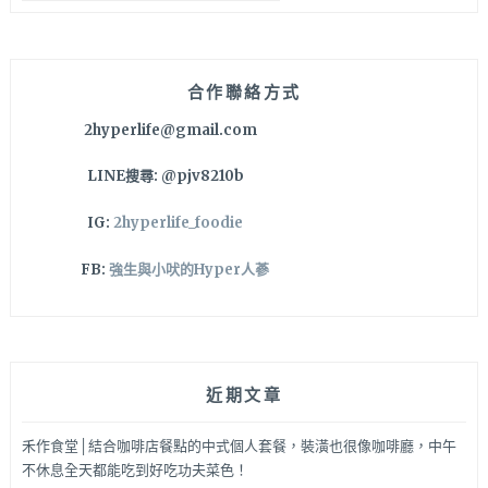
關
飯
鍵
都
字:
是
小
合作聯絡方式
家
2hyperlife@gmail.com
庭
最
LINE搜尋: @pjv8210b
愛，
還
IG:
2hyperlife_foodie
有
雙
FB:
強生與小吠的Hyper人蔘
拼
可
以
選
擇
近期文章
哦！
禾作食堂│結合咖啡店餐點的中式個人套餐，裝潢也很像咖啡廳，中午
不休息全天都能吃到好吃功夫菜色！