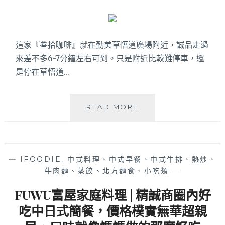
再
回
訪
這家『叁拾咖啡』就在勤美草悟道廣場附近，誠品走過
來差不多6-7分鐘左右可到。只是附近比較難停車，還
是停在草悟道…
叁
READ MORE
拾
COFFEE│
勤
美
—
IFOODIE
,
中式料理、中式早餐、中式牛排、熱炒、
草
牛肉麵、蒸餃、北方麵食、小吃類
—
悟
道
FUWU富屋家庭料理 | 精誠商圈內好
附
近
吃中日式簡餐，價格樸實無華超親
優