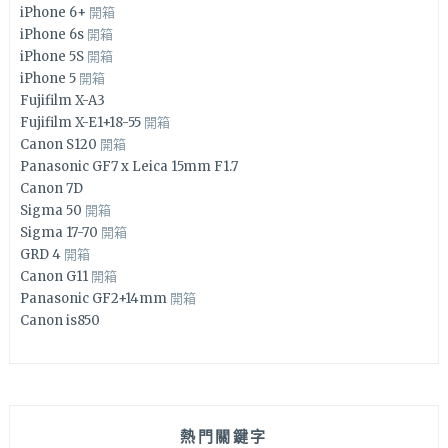
iPhone 6+
開箱
iPhone 6s
開箱
iPhone 5S
開箱
iPhone 5
開箱
Fujifilm X-A3
Fujifilm X-E1+18-55
開箱
Canon S120
開箱
Panasonic GF7 x Leica 15mm F1.7
Canon 7D
Sigma 50
開箱
Sigma 17-70
開箱
GRD 4
開箱
Canon G11
開箱
Panasonic GF2+14mm
開箱
Canon is850
熱門關鍵字