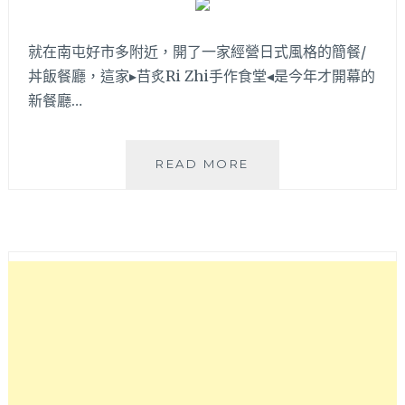
擇
好
吃
就在南屯好市多附近，開了一家經營日式風格的簡餐/
又
丼飯餐廳，這家▸䒤炙Ri Zhi手作食堂◂是今年才開幕的
美
新餐廳…
味，
推
薦
䒤
READ MORE
越
炙
南
RI
排
ZHI
骨
手
和
作
檸
食
檬
堂
雞！
│
南
屯
好
市