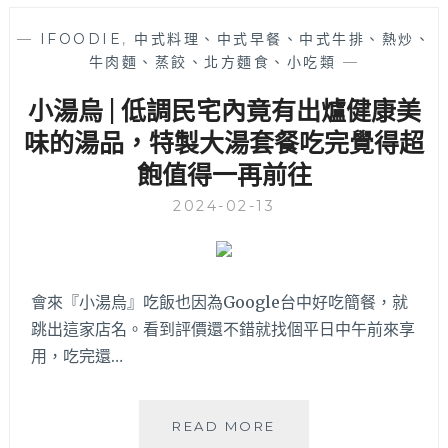
│
隱
—
IFOODIE
,
中式料理、中式早餐、中式牛排、熱炒、
藏
牛肉麵、蒸餃、北方麵食、小吃類
—
在
小
小湯烏 | 低調民宅內竟有出爐健康美
巷
子
味的湯品，特製大湯套餐吃完覺得超
裡
飽值得一再前往
的
美
2024-02-13
味
家
常
定
會來『小湯烏』吃飯也因為Google台中好吃簡餐，就
食
跳出這家店名。看到評價還不錯就找個平日中午前來享
料
理，
用，吃完還…
均
一
價
小
READ MORE
250
湯