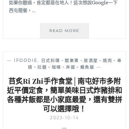
如果你聽過，肯定都是在地人！這次想說Google一下
西屯簡餐，…
丹
READ MORE
美
隆
|
西
—
IFOODIE
,
日式料理、關東煮、居酒屋、燒肉、串
屯
燒、拉麵、咖哩、丼飯、鰻魚飯
—
簡
餐
䒤炙Ri Zhi手作食堂│南屯好市多附
一
律
近平價定食，簡單美味日式炸豬排和
170
各種丼飯都是小家庭最愛，還有雙拼
元，
可以選擇哦！
十
多
2023-10-14
種
選