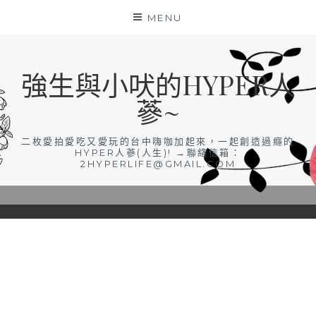
Skip
MENU
to
content
強生與小吠的HYPER人
蔘~
二枚愛拍愛吃又愛玩的台中嗨咖加起來，一起創造過癮的
HYPER人蔘(人生)! →聯絡信箱：
2HYPERLIFE@GMAIL.COM