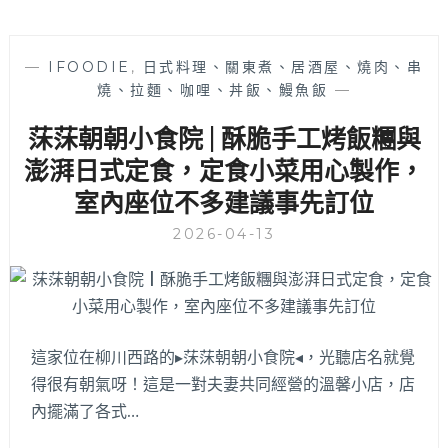
—
IFOODIE
,
日式料理、關東煮、居酒屋、燒肉、串
燒、拉麵、咖哩、丼飯、鰻魚飯
—
莯莯朝朝小食院 | 酥脆手工烤飯糰與
澎湃日式定食，定食小菜用心製作，
室內座位不多建議事先訂位
2026-04-13
這家位在柳川西路的▸莯莯朝朝小食院◂，光聽店名就覺
得很有朝氣呀！這是一對夫妻共同經營的溫馨小店，店
內擺滿了各式…