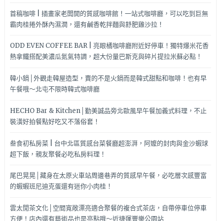
首稿咖啡 | 插畫家老闆開的質感咖啡館！一站式咖啡廳，可以吃到巨無
霸肉桂捲外酥內濕潤，還有鹹香乾拌麵與舒肥雞沙拉！
ODD EVEN COFFEE BAR | 亮眼橘咖啡廳附近好停車！獨特爆米花香
熱拿鐵搭配美濃瓜氮氣特調，超大份量巴斯克與碎片提拉米蘇必點！
韓小鍋│外觀走韓屋造型，賣的不是火鍋而是韓式甜點和咖啡！也有早
午餐哦～北屯不限時韓式咖啡廳
HECHO Bar & Kitchen│勤美誠品旁北歐風早午餐加義式料理，不止
裝潢好拍餐點好吃又不落俗套！
叁食初私房菜 | 台中北區質感台菜餐廳超澎湃，阿嬤的封肉與金沙蝦球
超下飯，親友聚餐必吃私房料理！
尾巴晃晃│藏身在太原火車站周邊巷弄的質感早午餐，必吃層次感豐富
的蝦蝦班尼迪克蛋還有迷你小肉桂！
雲太閒茶文化│空間寬敞漂亮適合聚餐的複合式茶店，自帶停車位停車
方便！店內還有藝術品也是亮點哦～近捷運豐樂公園站