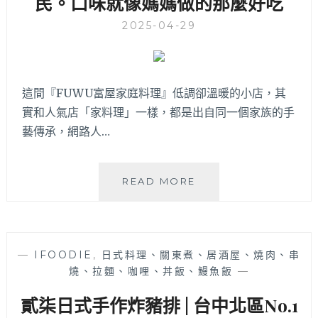
民。口味就像媽媽做的那麼好吃
質
早
2025-04-29
午
餐，
也
提
這間『FUWU富屋家庭料理』低調卻溫暖的小店，其
供
實和人氣店「家料理」一樣，都是出自同一個家族的手
大
份
藝傳承，網路人…
量
簡
餐，
FUWU
READ MORE
食
富
材
屋
新
家
鮮
庭
好
—
IFOODIE
,
日式料理、關東煮、居酒屋、燒肉、串
料
吃
燒、拉麵、咖哩、丼飯、鰻魚飯
—
理
難
|
貳柒日式手作炸豬排 | 台中北區No.1
怪
精
人