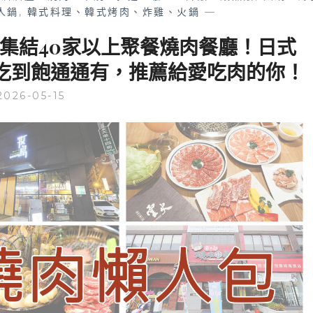
人鍋
,
韓式料理、韓式烤肉、炸雞、火鍋
—
| 集結40家以上聚餐燒肉餐廳！日式
吃到飽通通有，推薦給愛吃肉的你！
2026-05-15