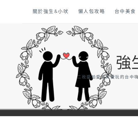
Skip
關於強生&小吠
懶人包攻略
台中美食
to
content
強
二枚愛拍愛吃又愛玩的台中嗨