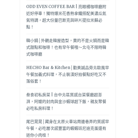
ODD EVEN COFFEE BAR | 亮眼橘咖啡廳附
近好停車！獨特爆米花香熱拿鐵搭配美濃瓜氮
氣特調，超大份量巴斯克與碎片提拉米蘇必
點！
韓小鍋│外觀走韓屋造型，賣的不是火鍋而是韓
式甜點和咖啡！也有早午餐哦～北屯不限時韓
式咖啡廳
HECHO Bar & Kitchen│勤美誠品旁北歐風早
午餐加義式料理，不止裝潢好拍餐點好吃又不
落俗套！
叁食初私房菜 | 台中北區質感台菜餐廳超澎
湃，阿嬤的封肉與金沙蝦球超下飯，親友聚餐
必吃私房料理！
尾巴晃晃│藏身在太原火車站周邊巷弄的質感早
午餐，必吃層次感豐富的蝦蝦班尼迪克蛋還有
迷你小肉桂！