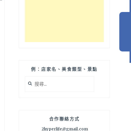
例：店家名、美食類型、景點
搜
尋
關
鍵
字:
合作聯絡方式
2hyperlife@gmail.com