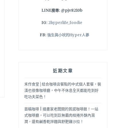
LINE搜尋: @pjv8210b
IG:
2hyperlife_foodie
FB:
強生與小吠的Hyper人蔘
近期文章
禾作食堂│結合咖啡店餐點的中式個人套餐，裝
潢也很像咖啡廳，中午不休息全天都能吃到好
吃功夫菜色！
首稿咖啡 | 插畫家老闆開的質感咖啡館！一站
式咖啡廳，可以吃到巨無霸肉桂捲外酥內濕
潤，還有鹹香乾拌麵與舒肥雞沙拉！