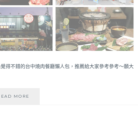
過覺得不錯的台中燒肉餐廳懶人包，推薦給大家參考參考～願大
2026
READ MORE
台
中
燒
肉
美
食