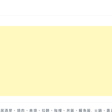
、居酒屋、燒肉、串燒、拉麵、咖哩、丼飯、鰻魚飯
,
火鍋、壽