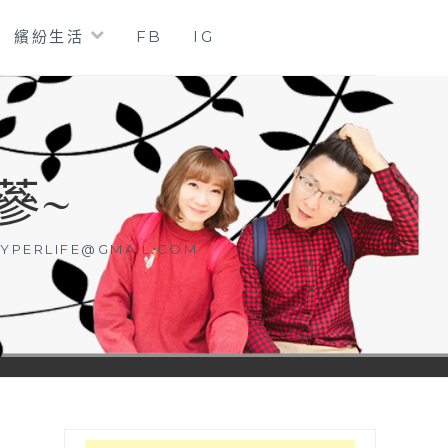
繽紛生活
FB
IG
蔘~
YPERLIFE@GMAIL.COM