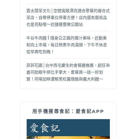
雲太閒茶文化│空間寬敞漂亮適合聚餐的複合式
茶店，自帶停車位停車方便！店內還有藝術品
也是亮點哦～近捷運豐樂公園站
牛谷牛肉麵 | 隱身公正路的爆汁美味，近勤美
和向上市場，每日熬煮牛肉湯頭，下午不休息
從早爽吃到晚！
菲菲花園│台中西屯慶生約會餐廳推薦，超狂16
盎司肋眼牛排比手掌大，套餐買一送一好划
算！同場加映濃郁黑松露燉飯與義大利麵～
用手機搜尋食記：愛食記APP