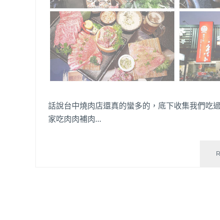
話說台中燒肉店還真的蠻多的，底下收集我們吃
家吃肉肉補肉…