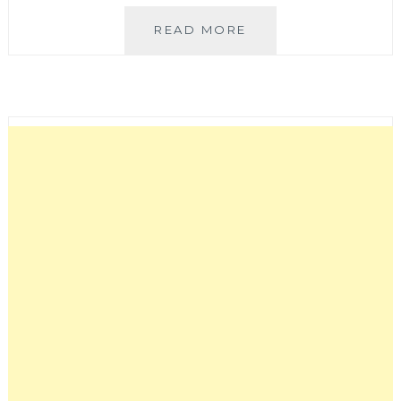
倆
READ MORE
柒
貳
貓
|
營
業
到
凌
晨
一
點
的
深
夜
咖
啡
廳，
有