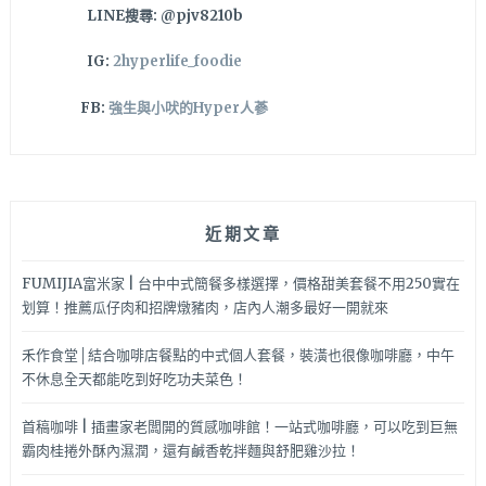
LINE搜尋: @pjv8210b
IG:
2hyperlife_foodie
FB:
強生與小吠的Hyper人蔘
近期文章
FUMIJIA富米家 | 台中中式簡餐多樣選擇，價格甜美套餐不用250實在
划算！推薦瓜仔肉和招牌燉豬肉，店內人潮多最好一開就來
禾作食堂│結合咖啡店餐點的中式個人套餐，裝潢也很像咖啡廳，中午
不休息全天都能吃到好吃功夫菜色！
首稿咖啡 | 插畫家老闆開的質感咖啡館！一站式咖啡廳，可以吃到巨無
霸肉桂捲外酥內濕潤，還有鹹香乾拌麵與舒肥雞沙拉！