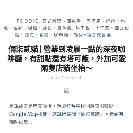
—
IFOODIE
,
日式料理、關東煮、居酒屋、燒肉、串
燒、拉麵、咖哩、丼飯、鰻魚飯
,
早午餐、下午茶、西式甜
點、麵包、鬆餅、咖啡廳、雜貨+複合式餐廳
—
倆柒貳貓 | 營業到凌晨一點的深夜咖
啡廳，有甜點還有塔可飯，外加可愛
兩隻店貓坐枱～
2024-06-18
是說那天是吃完飯後，想要在台中找個深夜咖啡廳，
Google Map拉開，就跳出這間『倆柒貳貓』。看到有
貓咪兩隻…