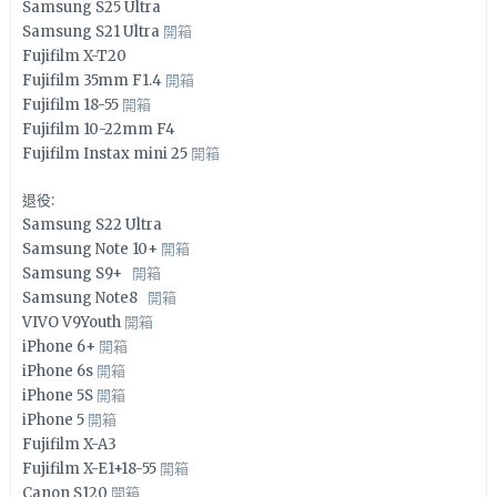
Samsung S25 Ultra
Samsung S21 Ultra
開箱
Fujifilm X-T20
Fujifilm 35mm F1.4
開箱
Fujifilm 18-55
開箱
Fujifilm 10-22mm F4
Fujifilm Instax mini 25
開箱
退役:
Samsung S22 Ultra
Samsung Note 10+
開箱
Samsung S9+
開箱
Samsung Note8
開箱
VIVO V9Youth
開箱
iPhone 6+
開箱
iPhone 6s
開箱
iPhone 5S
開箱
iPhone 5
開箱
Fujifilm X-A3
Fujifilm X-E1+18-55
開箱
Canon S120
開箱