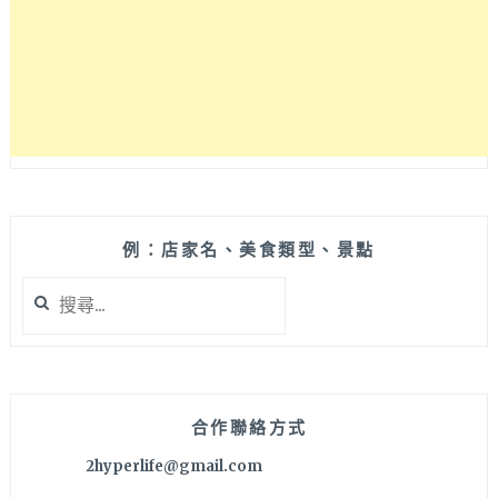
甜
點
還
有
塔
可
飯，
外
加
可
愛
例：店家名、美食類型、景點
兩
搜
隻
尋
店
關
貓
鍵
坐
字:
枱
～
合作聯絡方式
2hyperlife@gmail.com