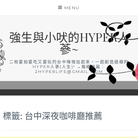
Skip
MENU
to
content
強生與小吠的HYPER人
蔘~
二枚愛拍愛吃又愛玩的台中嗨咖加起來，一起創造過癮的
HYPER人蔘(人生)! →聯絡信箱：
2HYPERLIFE@GMAIL.COM
標籤:
台中深夜咖啡廳推薦