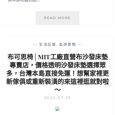
金
READ MORE
佳
億
手
工
—
生活記瑣
,
血拼買物
—
沙
發
布可思椅│MIT工廠直營布沙發床墊
│47
專賣店，價格透明沙發床墊選擇眾
年
MIT
多，台灣本島直接免運！想幫家裡更
老
新傢俱或重新裝潢的來這裡逛就對啦
字
號，
～
工
廠
2024-07-29
直
營
手