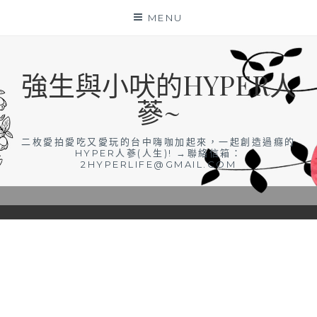
Skip
MENU
to
content
強生與小吠的HYPER人
蔘~
二枚愛拍愛吃又愛玩的台中嗨咖加起來，一起創造過癮的
HYPER人蔘(人生)! →聯絡信箱：
2HYPERLIFE@GMAIL.COM