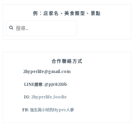
本
營！
例：店家名、美食類型、景點
現
搜
代
尋
化
關
經
鍵
營，
字:
LINE
預
合作聯絡方式
約
2hyperlife@gmail.com
制
還
LINE搜尋: @pjv8210b
有
專
IG:
2hyperlife_foodie
屬
家
FB:
強生與小吠的Hyper人蔘
配
師
超
貼