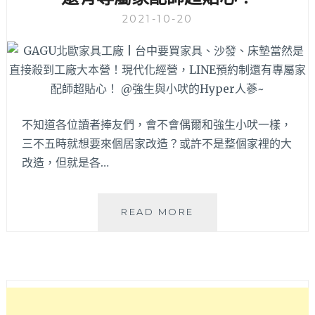
接
免
2021-10-20
運！
想
幫
家
裡
更
不知道各位讀者捧友們，會不會偶爾和強生小吠一樣，
新
傢
三不五時就想要來個居家改造？或許不是整個家裡的大
俱
改造，但就是各…
或
重
新
GAGU
READ MORE
裝
北
潢
歐
的
家
來
具
這
工
裡
廠
逛