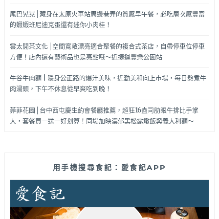
尾巴晃晃│藏身在太原火車站周邊巷弄的質感早午餐，必吃層次感豐富
的蝦蝦班尼迪克蛋還有迷你小肉桂！
雲太閒茶文化│空間寬敞漂亮適合聚餐的複合式茶店，自帶停車位停車
方便！店內還有藝術品也是亮點哦～近捷運豐樂公園站
牛谷牛肉麵 | 隱身公正路的爆汁美味，近勤美和向上市場，每日熬煮牛
肉湯頭，下午不休息從早爽吃到晚！
菲菲花園│台中西屯慶生約會餐廳推薦，超狂16盎司肋眼牛排比手掌
大，套餐買一送一好划算！同場加映濃郁黑松露燉飯與義大利麵～
用手機搜尋食記：愛食記APP