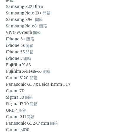
退役:
Samsung S22 Ultra
Samsung Note 10+
開箱
Samsung S9+
開箱
Samsung Note8
開箱
VIVO V9Youth
開箱
iPhone 6+
開箱
iPhone 6s
開箱
iPhone 5S
開箱
iPhone 5
開箱
Fujifilm X-A3
Fujifilm X-E1+18-55
開箱
Canon S120
開箱
Panasonic GF7 x Leica 15mm F1.7
Canon 7D
Sigma 50
開箱
Sigma 17-70
開箱
GRD 4
開箱
Canon G11
開箱
Panasonic GF2+14mm
開箱
Canon is850