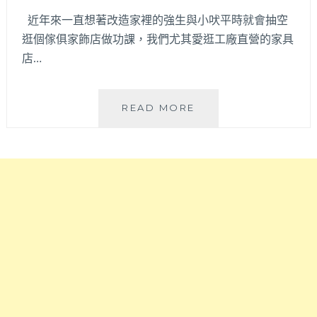
工
近年來一直想著改造家裡的強生與小吠平時就會抽空
訂
逛個傢俱家飾店做功課，我們尤其愛逛工廠直營的家具
做
店…
客
製
化
沙
布
READ MORE
發。
可
超
思
耐
椅
用
│MIT
柳
工
安
廠
紅
直
木
營
骨
布
架
沙
+專
發
利
床
乳
墊