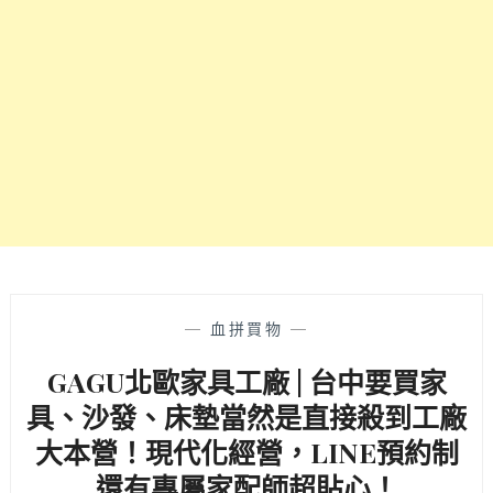
膠
專
坐
賣
墊
店，
直
價
接
格
提
透
供
明
10
沙
年
發
保
床
固，
墊
台
選
中
擇
沙
眾
—
血拼買物
—
發
多，
推
GAGU北歐家具工廠 | 台中要買家
台
薦！
灣
具、沙發、床墊當然是直接殺到工廠
本
大本營！現代化經營，LINE預約制
島
直
還有專屬家配師超貼心！