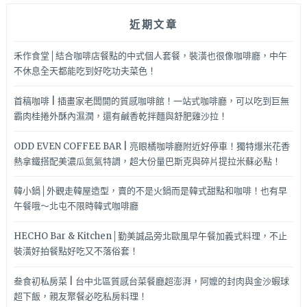
心！
近期文章
禾作食堂│結合咖啡店餐點的中式個人套餐，裝潢也很像咖啡廳，中午
不休息全天都能吃到好吃功夫菜色！
首稿咖啡 | 插畫家老闆開的質感咖啡館！一站式咖啡廳，可以吃到巨無
霸肉桂捲外酥內濕潤，還有鹹香乾拌麵與舒肥雞沙拉！
ODD EVEN COFFEE BAR | 亮眼橘咖啡廳附近好停車！獨特爆米花香
熱拿鐵搭配美濃瓜氮氣特調，超大份量巴斯克與碎片提拉米蘇必點！
韓小鍋│外觀走韓屋造型，賣的不是火鍋而是韓式甜點和咖啡！也有早
午餐哦～北屯不限時韓式咖啡廳
HECHO Bar & Kitchen│勤美誠品旁北歐風早午餐加義式料理，不止
裝潢好拍餐點好吃又不落俗套！
叁食初私房菜 | 台中北區質感台菜餐廳超澎湃，阿嬤的封肉與金沙蝦球
超下飯，親友聚餐必吃私房料理！