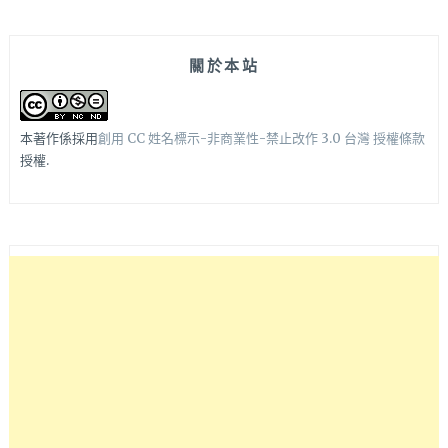
關於本站
本著作係採用
創用 CC 姓名標示-非商業性-禁止改作 3.0 台灣 授權條款
授權.