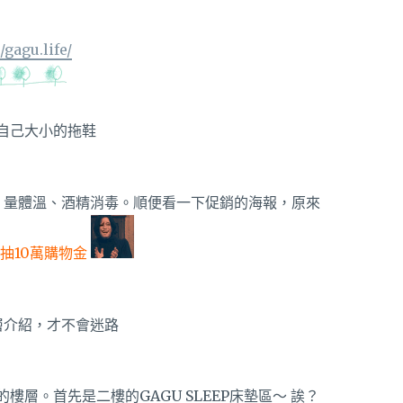
gagu.life/
自己大小的拖鞋
E、量體溫、酒精消毒。順便看一下促銷的海報，原來
抽10萬購物金
層介紹，才不會迷路
樓層。首先是二樓的GAGU SLEEP床墊區～ 誒？