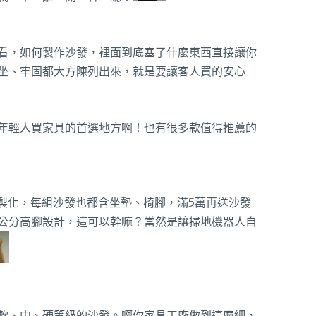
看，如何製作沙發，裡面到底塞了什麼東西直接讓你
坐、牢固都大方陳列出來，就是要讓客人買的安心
年輕人買家具的首選地方啊！也有很多款值得推薦的
客製化，每組沙發也都含坐墊、椅腳，滿5萬再送沙發
3公分高腳設計，這可以幹嘛？當然是讓掃地機器人自
軟、中、硬等級的沙發。啊你家具工廠做到這麼細，