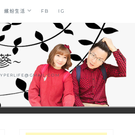
繽紛生活
FB
IG
蔘~
YPERLIFE@GMAIL.COM