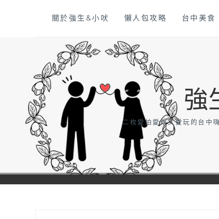
Skip
關於強生&小吠
懶人包攻略
台中美食
to
content
強
二枚愛拍愛吃又愛玩的台中嗨