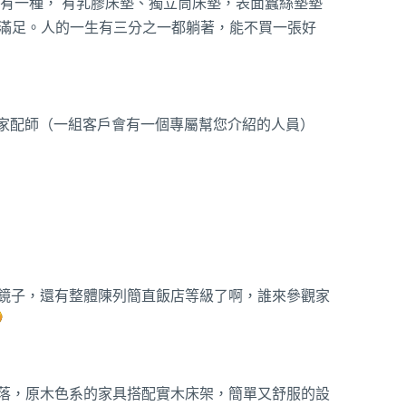
是只有一種， 有乳膠床墊、獨立筒床墊，表面蠶絲墊墊
以滿足。人的一生有三分之一都躺著，能不買一張好
U家配師（一組客戶會有一個專屬幫您介紹的人員）
鏡子，還有整體陳列簡直飯店等級了啊，誰來參觀家
落，原木色系的家具搭配實木床架，簡單又舒服的設