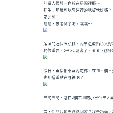
計讓人很想一直賴在房間裡耶～
強生：那我可以睡這裡的地板就好嗎？
家配師：……..
哈哈，被考倒了吧，嘿嘿～
旁邊的這個床頭櫃，簡單造型顏色又好
務很重要，GAGU厲害了，嘖嘖（剔牙
接著，直接搭乘室內電梯，來到三樓。
也知道重點在哪裡吧？
哎喲哎喲，剛在2樓看到的小皇帝單人座
設，你問我每天幾點回家？我告訴你，