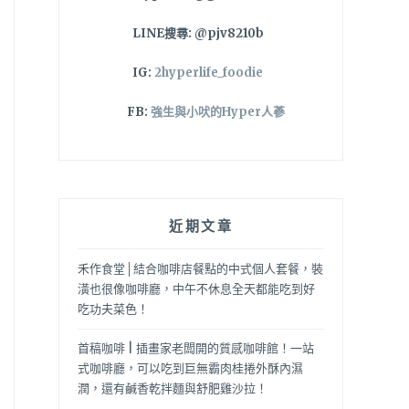
LINE搜尋: @pjv8210b
IG:
2hyperlife_foodie
FB:
強生與小吠的Hyper人蔘
近期文章
禾作食堂│結合咖啡店餐點的中式個人套餐，裝
潢也很像咖啡廳，中午不休息全天都能吃到好
吃功夫菜色！
首稿咖啡 | 插畫家老闆開的質感咖啡館！一站
式咖啡廳，可以吃到巨無霸肉桂捲外酥內濕
潤，還有鹹香乾拌麵與舒肥雞沙拉！