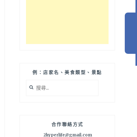
例：店家名、美食類型、景點
搜
尋
關
鍵
字:
合作聯絡方式
2hyperlife@gmail.com