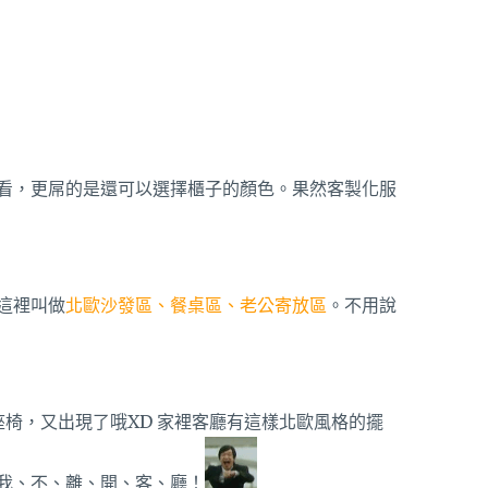
看，更屌的是還可以選擇櫃子的顏色。果然客製化服
）
這裡叫做
北歐沙發區、餐桌區、老公寄放區
。不用說
椅，又出現了哦XD 家裡客廳有這樣北歐風格的擺
我、不、離、開、客、廳！