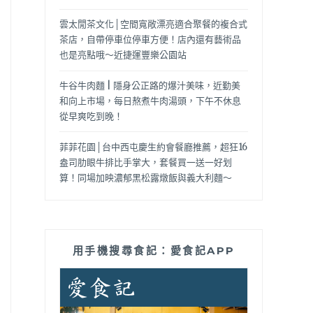
雲太閒茶文化│空間寬敞漂亮適合聚餐的複合式
茶店，自帶停車位停車方便！店內還有藝術品
也是亮點哦～近捷運豐樂公園站
牛谷牛肉麵 | 隱身公正路的爆汁美味，近勤美
和向上市場，每日熬煮牛肉湯頭，下午不休息
從早爽吃到晚！
菲菲花園│台中西屯慶生約會餐廳推薦，超狂16
盎司肋眼牛排比手掌大，套餐買一送一好划
算！同場加映濃郁黑松露燉飯與義大利麵～
用手機搜尋食記：愛食記APP