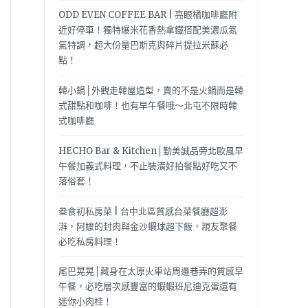
ODD EVEN COFFEE BAR | 亮眼橘咖啡廳附
近好停車！獨特爆米花香熱拿鐵搭配美濃瓜氮
氣特調，超大份量巴斯克與碎片提拉米蘇必
點！
韓小鍋│外觀走韓屋造型，賣的不是火鍋而是韓
式甜點和咖啡！也有早午餐哦～北屯不限時韓
式咖啡廳
HECHO Bar & Kitchen│勤美誠品旁北歐風早
午餐加義式料理，不止裝潢好拍餐點好吃又不
落俗套！
叁食初私房菜 | 台中北區質感台菜餐廳超澎
湃，阿嬤的封肉與金沙蝦球超下飯，親友聚餐
必吃私房料理！
尾巴晃晃│藏身在太原火車站周邊巷弄的質感早
午餐，必吃層次感豐富的蝦蝦班尼迪克蛋還有
迷你小肉桂！