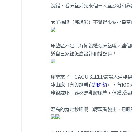
沒錯，看床墊前先來個單人座沙發和靠
太子橋段（哪段啦）不覺得很像小皇帝
床墊區不是只有擺設幾張床墊哦，整個
道自己家裡怎麼設計和搭配嘛！
床墊來了！GAGU SLEEP最讓人津津
冰山床（有興趣看
官網介紹
），有10
務很威耶！雖然是乳膠床墊，但體感溫
溫高的肯定秒睡啊（轉頭看強生，已睡