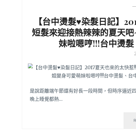
【台中燙髮♥染髮日記】20
短髮來迎接熱辣辣的夏天吧
妹啦嗯哼!!!台中燙
是說距離端午節還有好長一段時間，但時序逼近
晚上睡覺都熱…