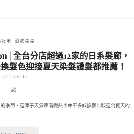
活記瑣
,
還我漂漂
—
Salon│全台分店超過12家的日系髮廊，
變換髮色迎接夏天染髮護髮都推薦！
2022-05-12
同的季節，這陣子天氣逐漸變熱也差不多該換個比較適合夏天的
台