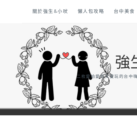
Skip
關於強生&小吠
懶人包攻略
台中美食
to
content
強
二枚愛拍愛吃又愛玩的台中嗨