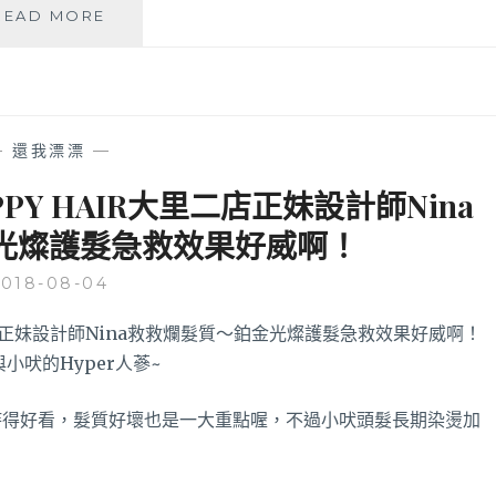
台
廊，
READ MORE
中
採
染
用
髮
京
護
喚
髮
羽
—
還我漂漂
—
推
結
薦
構
Y HAIR大里二店正妹設計師Nina
│
式
光燦護髮急救效果好威啊！
初
護
次
髮，
2018-08-04
HAIR
變
SALON
換
空
髮
間
色
好
迎
寬
接
持得好看，髮質好壞也是一大重點喔，不過小吠頭髮長期染燙加
敞，
夏
採
天
用
染