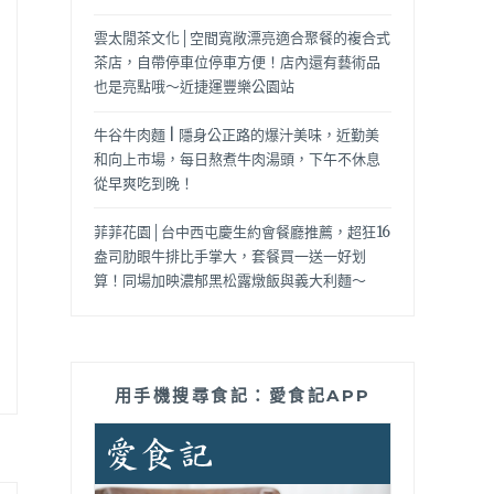
雲太閒茶文化│空間寬敞漂亮適合聚餐的複合式
茶店，自帶停車位停車方便！店內還有藝術品
也是亮點哦～近捷運豐樂公園站
牛谷牛肉麵 | 隱身公正路的爆汁美味，近勤美
和向上市場，每日熬煮牛肉湯頭，下午不休息
從早爽吃到晚！
菲菲花園│台中西屯慶生約會餐廳推薦，超狂16
盎司肋眼牛排比手掌大，套餐買一送一好划
算！同場加映濃郁黑松露燉飯與義大利麵～
用手機搜尋食記：愛食記APP