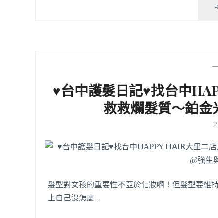
♥台中護髮日記♥找台中HAPP
救救爛髮質～鉑金
髮型對女孩的重要性不亞於化妝啊！但髮型要維
上自己沒怎麼…