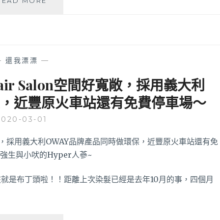
READ MORE
中
美
髮
推
薦
—
還我漂漂
—
SIEG
HAIR
r Salon空間好寬敞，採用義大利
SALON│
保，近豐原火車站還有免費停車場～
全
台
2020-03-01
分
店
超
過
12
家
就是布丁頭啦！！距離上次染髮已經是去年10月的事，四個月
的
日
系
髮