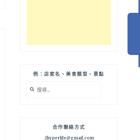
例：店家名、美食類型、景點
搜
尋
關
鍵
字:
合作聯絡方式
2hyperlife@gmail.com