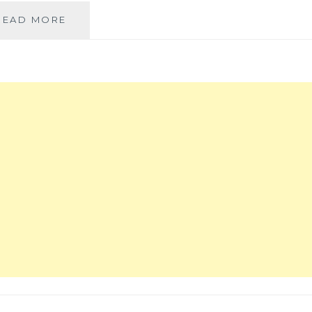
義
髮
♥
大
READ MORE
護
台
利
髮
中
OWAY
都
護
品
推
髮
牌
薦！
日
產
記
品
♥
同
找
時
台
做
中
環
HAPPY
保，
HAIR
近
大
豐
里
原
二
火
店
車
正
站
妹
還
設
有