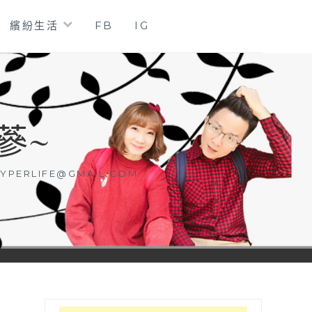
繽紛生活
FB
IG
蔘~
YPERLIFE@GMAIL.COM