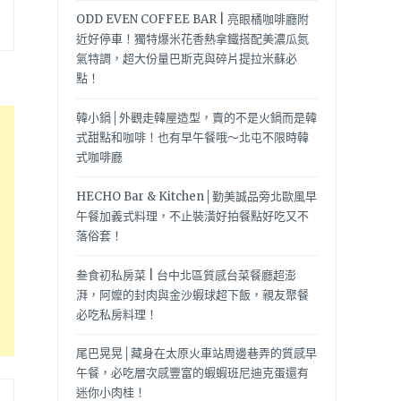
ODD EVEN COFFEE BAR | 亮眼橘咖啡廳附
近好停車！獨特爆米花香熱拿鐵搭配美濃瓜氮
氣特調，超大份量巴斯克與碎片提拉米蘇必
點！
韓小鍋│外觀走韓屋造型，賣的不是火鍋而是韓
式甜點和咖啡！也有早午餐哦～北屯不限時韓
式咖啡廳
HECHO Bar & Kitchen│勤美誠品旁北歐風早
午餐加義式料理，不止裝潢好拍餐點好吃又不
落俗套！
叁食初私房菜 | 台中北區質感台菜餐廳超澎
湃，阿嬤的封肉與金沙蝦球超下飯，親友聚餐
必吃私房料理！
尾巴晃晃│藏身在太原火車站周邊巷弄的質感早
午餐，必吃層次感豐富的蝦蝦班尼迪克蛋還有
迷你小肉桂！