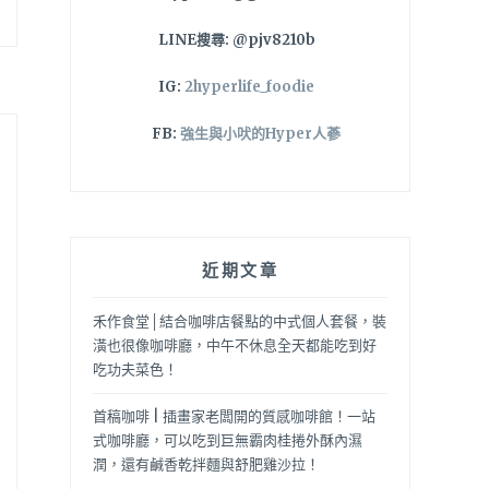
LINE搜尋: @pjv8210b
IG:
2hyperlife_foodie
FB:
強生與小吠的Hyper人蔘
近期文章
禾作食堂│結合咖啡店餐點的中式個人套餐，裝
潢也很像咖啡廳，中午不休息全天都能吃到好
吃功夫菜色！
首稿咖啡 | 插畫家老闆開的質感咖啡館！一站
式咖啡廳，可以吃到巨無霸肉桂捲外酥內濕
潤，還有鹹香乾拌麵與舒肥雞沙拉！