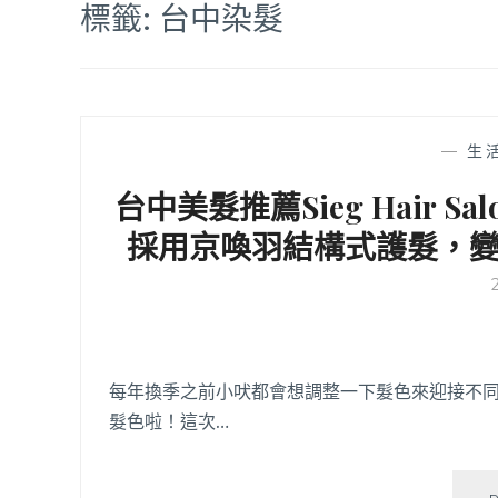
標籤:
台中染髮
—
生
台中美髮推薦Sieg Hair 
採用京喚羽結構式護髮，
每年換季之前小吠都會想調整一下髮色來迎接不
髮色啦！這次…