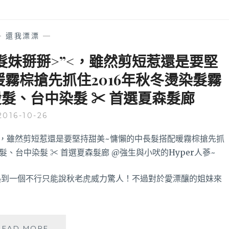
髮
風
♥
格
染
～
—
還我漂漂
—
髮
台
日
髮妹掰掰>”<，雖然剪短惹還是要堅
中
記】
燙
霧棕搶先抓住2016年秋冬燙染髮霧
2017
髮、
夏
台
燙髮、台中染髮 ✂ 首選夏森髮廊
天
中
也
染
2016-10-26
來
髮
的
✂
太
首
快
選
惹!!
夏
就
熱到一個不行只能說秋老虎威力驚人！不過對於愛漂釀的姐妹來
森
用
髮
呆
廊
萌
減
【台
READ MORE