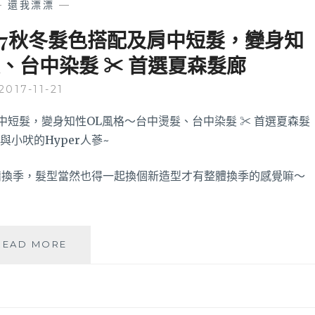
—
還我漂漂
—
計
免
師
費
17秋冬髮色搭配及肩中短髮，變身知
NINA
停
、台中染髮 ✂ 首選夏森髮廊
救
車
救
場
2017-11-21
爛
～
髮
質
～
鉑
金
備換季，髮型當然也得一起換個新造型才有整體換季的感覺嘛～
光
燦
護
髮
【台
READ MORE
急
中
救
燙
效
髮
果
♥
好