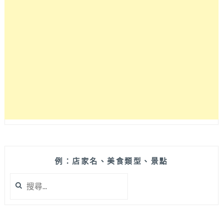
平
價
韓
式
燒
肉
開
第
二
間
分
店
啦
人
氣
例：店家名、美食類型、景點
依
搜
然
尋
強
關
強
鍵
滾！
字: