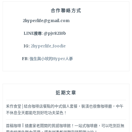
小
菜
合作聯絡方式
無
2hyperlife@gmail.com
限
續
LINE搜尋: @pjv8210b
還
有
IG:
2hyperlife_foodie
桌
邊
FB:
強生與小吠的Hyper人蔘
服
務
CP
高，
台
近期文章
中
東
區
禾作食堂│結合咖啡店餐點的中式個人套餐，裝潢也很像咖啡廳，中午
太
不休息全天都能吃到好吃功夫菜色！
平
韓
首稿咖啡 | 插畫家老闆開的質感咖啡館！一站式咖啡廳，可以吃到巨無
式