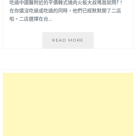
吃過中國醫附近的平價韓式燒肉火板大叔嗎我就問?！
好
在你還沒吃過或吃過的同時，他們已經默默開了二店
爽
啦。二店選擇在台…
快，
旁
邊
就
火
READ MORE
是
板
大
大
魯
叔
閣
韓
新
國
時
烤
代
肉
哦
十
甲
店
│
中
國
醫