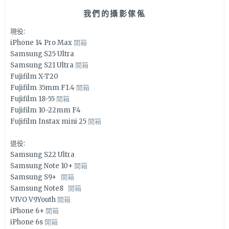
我們的攝影傢俬
現役:
iPhone 14 Pro Max
開箱
Samsung S25 Ultra
Samsung S21 Ultra
開箱
Fujifilm X-T20
Fujifilm 35mm F1.4
開箱
Fujifilm 18-55
開箱
Fujifilm 10-22mm F4
Fujifilm Instax mini 25
開箱
退役:
Samsung S22 Ultra
Samsung Note 10+
開箱
Samsung S9+
開箱
Samsung Note8
開箱
VIVO V9Youth
開箱
iPhone 6+
開箱
iPhone 6s
開箱