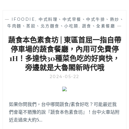
—
IFOODIE
,
中式料理、中式早餐、中式牛排、熱炒、
牛肉麵、蒸餃、北方麵食、小吃類
,
蔬食、全素餐廳
—
蔬食本色素食坊 | 東區首屈一指自帶
停車場的蔬食餐廳，內用可免費停
1H！多達快30種菜色吃的好爽快，
旁邊就是大魯閣新時代哦
2024-05-22
如果你問我們，台中哪間蔬食/素食好吃？可能最近我
們會毫不猶豫的說『蔬食本色素食坊』！台中火車站附
近走過來大約5…