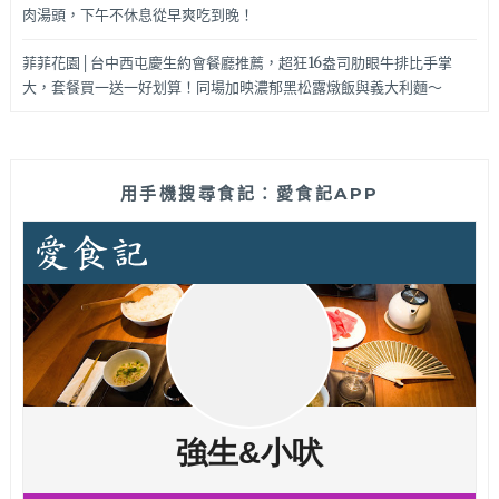
肉湯頭，下午不休息從早爽吃到晚！
菲菲花園│台中西屯慶生約會餐廳推薦，超狂16盎司肋眼牛排比手掌
大，套餐買一送一好划算！同場加映濃郁黑松露燉飯與義大利麵～
用手機搜尋食記：愛食記APP