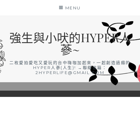
Skip
MENU
to
content
強生與小吠的HYPER人
蔘~
二枚愛拍愛吃又愛玩的台中嗨咖加起來，一起創造過癮的
HYPER人蔘(人生)! →聯絡信箱：
2HYPERLIFE@GMAIL.COM