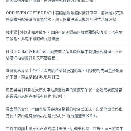
霸肉桂捲外酥內濕潤，還有鹹香乾拌麵與舒肥雞沙拉！
燒
肉
ODD EVEN COFFEE BAR | 亮眼橘咖啡廳附近好停車！獨特爆米花香
推
熱拿鐵搭配美濃瓜氮氣特調，超大份量巴斯克與碎片提拉米蘇必點！
薦
韓小鍋│外觀走韓屋造型，賣的不是火鍋而是韓式甜點和咖啡！也有早
午餐哦～北屯不限時韓式咖啡廳
HECHO Bar & Kitchen│勤美誠品旁北歐風早午餐加義式料理，不止
裝潢好拍餐點好吃又不落俗套！
叁食初私房菜 | 台中北區質感台菜餐廳超澎湃，阿嬤的封肉與金沙蝦球
超下飯，親友聚餐必吃私房料理！
尾巴晃晃│藏身在太原火車站周邊巷弄的質感早午餐，必吃層次感豐富
的蝦蝦班尼迪克蛋還有迷你小肉桂！
雲太閒茶文化│空間寬敞漂亮適合聚餐的複合式茶店，自帶停車位停車
方便！店內還有藝術品也是亮點哦～近捷運豐樂公園站
牛谷牛肉麵 | 隱身公正路的爆汁美味，近勤美和向上市場，每日熬煮牛