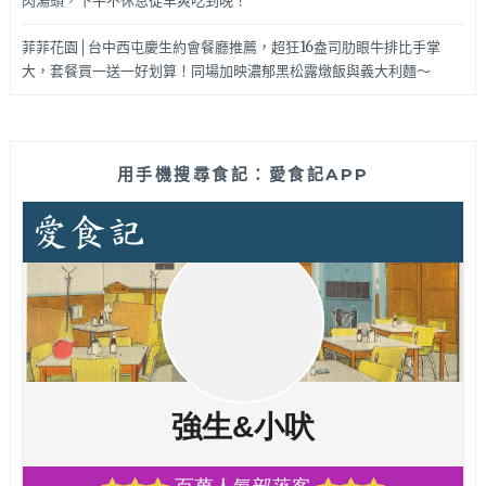
肉湯頭，下午不休息從早爽吃到晚！
菲菲花園│台中西屯慶生約會餐廳推薦，超狂16盎司肋眼牛排比手掌
大，套餐買一送一好划算！同場加映濃郁黑松露燉飯與義大利麵～
用手機搜尋食記：愛食記APP