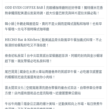
ODD EVEN COFFEE BAR | 亮眼橘咖啡廳附近好停車！獨特爆米花香
熱拿鐵搭配美濃瓜氮氣特調，超大份量巴斯克與碎片提拉米蘇必點！
韓小鍋│外觀走韓屋造型，賣的不是火鍋而是韓式甜點和咖啡！也有早
午餐哦～北屯不限時韓式咖啡廳
HECHO Bar & Kitchen│勤美誠品旁北歐風早午餐加義式料理，不止
裝潢好拍餐點好吃又不落俗套！
叁食初私房菜 | 台中北區質感台菜餐廳超澎湃，阿嬤的封肉與金沙蝦球
超下飯，親友聚餐必吃私房料理！
尾巴晃晃│藏身在太原火車站周邊巷弄的質感早午餐，必吃層次感豐富
的蝦蝦班尼迪克蛋還有迷你小肉桂！
雲太閒茶文化│空間寬敞漂亮適合聚餐的複合式茶店，自帶停車位停車
方便！店內還有藝術品也是亮點哦～近捷運豐樂公園站
牛谷牛肉麵 | 隱身公正路的爆汁美味，近勤美和向上市場，每日熬煮牛