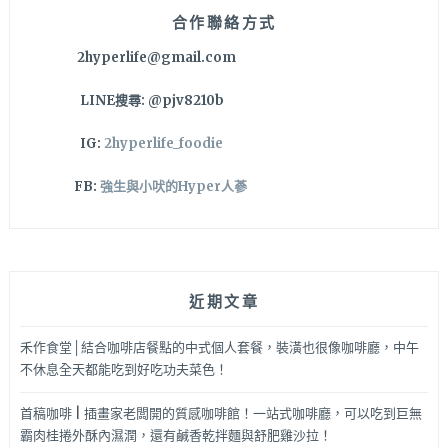
合作聯絡方式
2hyperlife@gmail.com
LINE搜尋: @pjv8210b
IG:
2hyperlife_foodie
FB:
強生與小吠的Hyper人蔘
近期文章
禾作食堂│結合咖啡店餐點的中式個人套餐，裝潢也很像咖啡廳，中午
不休息全天都能吃到好吃功夫菜色！
首稿咖啡 | 插畫家老闆開的質感咖啡館！一站式咖啡廳，可以吃到巨無
霸肉桂捲外酥內濕潤，還有鹹香乾拌麵與舒肥雞沙拉！