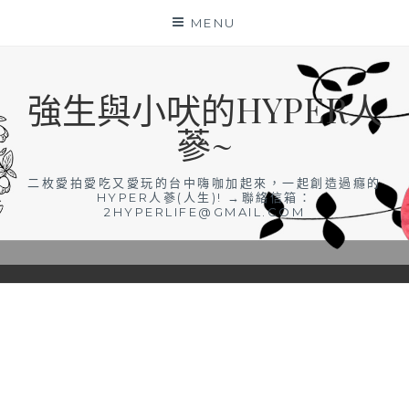
Skip
MENU
to
content
強生與小吠的HYPER人
蔘~
二枚愛拍愛吃又愛玩的台中嗨咖加起來，一起創造過癮的
HYPER人蔘(人生)! →聯絡信箱：
2HYPERLIFE@GMAIL.COM