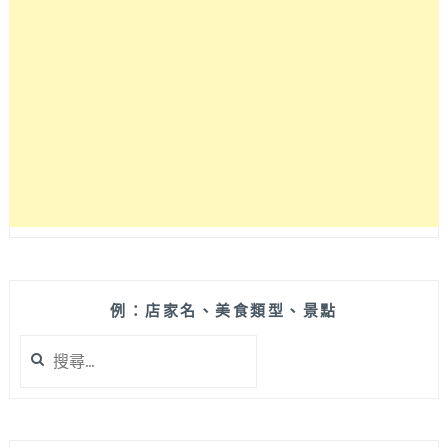
懷
舊
文
青
咖
啡
館，
咖
哩
飯
和
肉
桂
捲
表
例：店家名、美食類型、景點
現
搜
都
尋
很
關
不
鍵
賴！
字: