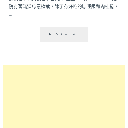
以
院有著滿滿綠意植栽，除了有好吃的咖哩飯和肉桂捲，
來
…
這
家
～
薀
READ MORE
室
THE
GLASS
ROOM│
被
滿
室
綠
色
植
栽
包
圍
的