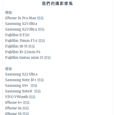
我們的攝影傢俬
現役:
iPhone 14 Pro Max
開箱
Samsung S25 Ultra
Samsung S21 Ultra
開箱
Fujifilm X-T20
Fujifilm 35mm F1.4
開箱
Fujifilm 18-55
開箱
Fujifilm 10-22mm F4
Fujifilm Instax mini 25
開箱
退役:
Samsung S22 Ultra
Samsung Note 10+
開箱
Samsung S9+
開箱
Samsung Note8
開箱
VIVO V9Youth
開箱
iPhone 6+
開箱
iPhone 6s
開箱
iPhone 5S
開箱