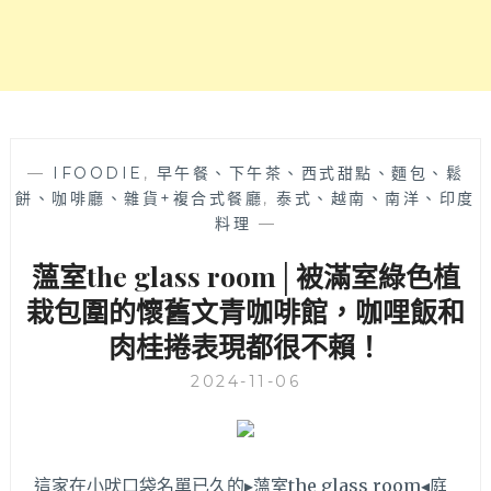
喜，
台
中
火
車
站
附
近
—
IFOODIE
,
早午餐、下午茶、西式甜點、麵包、鬆
咖
餅、咖啡廳、雜貨+複合式餐廳
,
泰式、越南、南洋、印度
啡
料理
—
推
薀室the glass room│被滿室綠色植
薦，
找
栽包圍的懷舊文青咖啡館，咖哩飯和
東
肉桂捲表現都很不賴！
區
甜
2024-11-06
點
下
午
茶
這家在小吠口袋名單已久的▸薀室the glass room◂庭
可