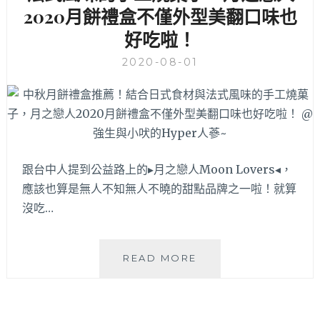
2020月餅禮盒不僅外型美翻口味也
級，
麻
好吃啦！
辣
風
2020-08-01
味
肉
脯
餅
意
外
跟台中人提到公益路上的▸月之戀人Moon Lovers◂，
涮
嘴，
應該也算是無人不知無人不曉的甜點品牌之一啦！就算
台
沒吃…
中
月
餅
中
READ MORE
禮
秋
盒
月
推
餅
薦
禮