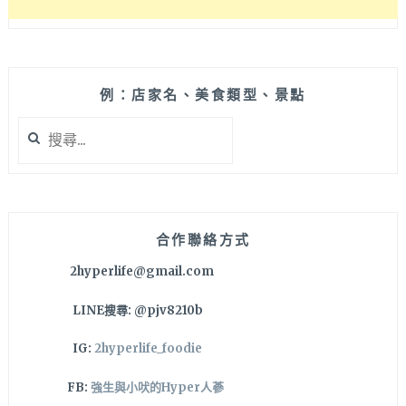
月
之
戀
人
2020
例：店家名、美食類型、景點
月
搜
餅
尋
禮
關
盒
鍵
不
字:
僅
外
合作聯絡方式
型
2hyperlife@gmail.com
美
翻
LINE搜尋: @pjv8210b
口
味
IG:
2hyperlife_foodie
也
好
FB:
強生與小吠的Hyper人蔘
吃