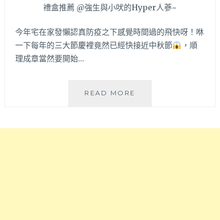
店，
真
材
今年宅在家發懶認真防疫之下感覺時間過的飛快呀！咻
實
一下每年的三大節慶裡竟然已經快接近中秋節
，順
料
的
理成章當然要開始…
手
工
菠
威
READ MORE
蘿
利
蛋
與
黃
查
酥
理
每
手
年
作
就
烘
想
焙
吃
坊
這
│
味！
中
黃