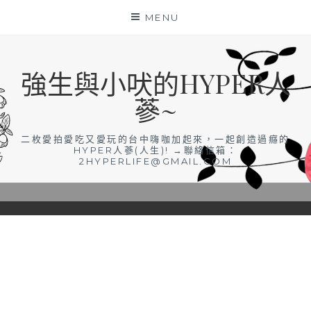
Skip
MENU
to
content
強生與小吠的HYPER人
蔘~
二枚愛拍愛吃又愛玩的台中嗨咖加起來，一起創造過癮的
HYPER人蔘(人生)! →聯絡信箱：
2HYPERLIFE@GMAIL.COM