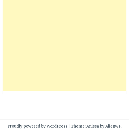
Proudly powered by WordPress
|
Theme: Anissa by
AlienWP
.