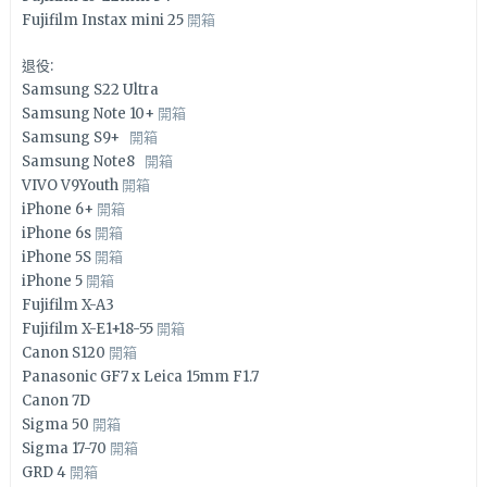
Fujifilm Instax mini 25
開箱
退役:
Samsung S22 Ultra
Samsung Note 10+
開箱
Samsung S9+
開箱
Samsung Note8
開箱
VIVO V9Youth
開箱
iPhone 6+
開箱
iPhone 6s
開箱
iPhone 5S
開箱
iPhone 5
開箱
Fujifilm X-A3
Fujifilm X-E1+18-55
開箱
Canon S120
開箱
Panasonic GF7 x Leica 15mm F1.7
Canon 7D
Sigma 50
開箱
Sigma 17-70
開箱
GRD 4
開箱