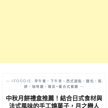
秋
金
節
Q
月
餅
餅
也
也
大
要
推
超
～
前
部
署！
蛋
黃
酥
加
上
酥
—
IFOODIE
,
早午餐、下午茶、西式甜點、麵包、鬆
皮
餅、咖啡廳、雜貨+複合式餐廳
—
口
中秋月餅禮盒推薦！結合日式食材與
感
大
法式風味的手工燒菓子，月之戀人
升