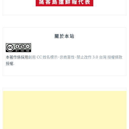
關於本站
本著作係採用
創用 CC 姓名標示-非商業性-禁止改作 3.0 台灣 授權條款
授權.