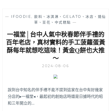
—
IFOODIE
,
飲料、冰淇淋、GELATO、冰店、燒仙
草、豆花、中式糕點
—
一福堂│台中人氣中秋春節伴手禮的
百年老店，真材實料的手工菠蘿蛋黃
酥每年就想吃這味！黃金Q餅也大推
～
2024-08-06
說到台中知名的伴手禮不能不提到這家在台中有好幾家
分店的▸一福堂◂，最起初的創始店時還是日據時代的昭
和三年開立的…