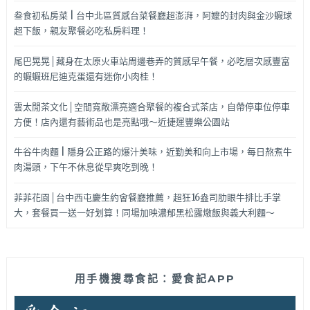
叁食初私房菜 | 台中北區質感台菜餐廳超澎湃，阿嬤的封肉與金沙蝦球
超下飯，親友聚餐必吃私房料理！
尾巴晃晃│藏身在太原火車站周邊巷弄的質感早午餐，必吃層次感豐富
的蝦蝦班尼迪克蛋還有迷你小肉桂！
雲太閒茶文化│空間寬敞漂亮適合聚餐的複合式茶店，自帶停車位停車
方便！店內還有藝術品也是亮點哦～近捷運豐樂公園站
牛谷牛肉麵 | 隱身公正路的爆汁美味，近勤美和向上市場，每日熬煮牛
肉湯頭，下午不休息從早爽吃到晚！
菲菲花園│台中西屯慶生約會餐廳推薦，超狂16盎司肋眼牛排比手掌
大，套餐買一送一好划算！同場加映濃郁黑松露燉飯與義大利麵～
用手機搜尋食記：愛食記APP