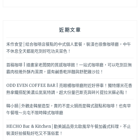
啦！
近期文章
禾作食堂│結合咖啡店餐點的中式個人套餐，裝潢也很像咖啡廳，中午
不休息全天都能吃到好吃功夫菜色！
首稿咖啡 | 插畫家老闆開的質感咖啡館！一站式咖啡廳，可以吃到巨無
霸肉桂捲外酥內濕潤，還有鹹香乾拌麵與舒肥雞沙拉！
ODD EVEN COFFEE BAR | 亮眼橘咖啡廳附近好停車！獨特爆米花香
熱拿鐵搭配美濃瓜氮氣特調，超大份量巴斯克與碎片提拉米蘇必點！
韓小鍋│外觀走韓屋造型，賣的不是火鍋而是韓式甜點和咖啡！也有早
午餐哦～北屯不限時韓式咖啡廳
HECHO Bar & Kitchen│勤美誠品旁北歐風早午餐加義式料理，不止
裝潢好拍餐點好吃又不落俗套！