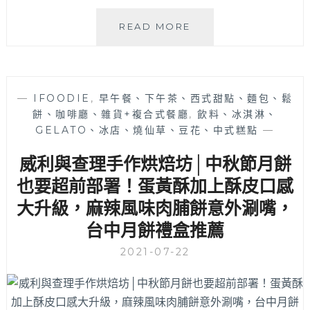
一
READ MORE
福
堂
│
台
—
IFOODIE
,
早午餐、下午茶、西式甜點、麵包、鬆
中
餅、咖啡廳、雜貨+複合式餐廳
,
飲料、冰淇淋、
人
GELATO、冰店、燒仙草、豆花、中式糕點
—
氣
中
威利與查理手作烘焙坊│中秋節月餅
秋
春
也要超前部署！蛋黃酥加上酥皮口感
節
大升級，麻辣風味肉脯餅意外涮嘴，
伴
台中月餅禮盒推薦
手
禮
2021-07-22
的
百
年
老