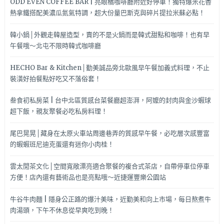
ODD EVEN COFFEE BAR | 亮眼橘咖啡廳附近好停車！獨特爆米花香
熱拿鐵搭配美濃瓜氮氣特調，超大份量巴斯克與碎片提拉米蘇必點！
韓小鍋│外觀走韓屋造型，賣的不是火鍋而是韓式甜點和咖啡！也有早
午餐哦～北屯不限時韓式咖啡廳
HECHO Bar & Kitchen│勤美誠品旁北歐風早午餐加義式料理，不止
裝潢好拍餐點好吃又不落俗套！
叁食初私房菜 | 台中北區質感台菜餐廳超澎湃，阿嬤的封肉與金沙蝦球
超下飯，親友聚餐必吃私房料理！
尾巴晃晃│藏身在太原火車站周邊巷弄的質感早午餐，必吃層次感豐富
的蝦蝦班尼迪克蛋還有迷你小肉桂！
雲太閒茶文化│空間寬敞漂亮適合聚餐的複合式茶店，自帶停車位停車
方便！店內還有藝術品也是亮點哦～近捷運豐樂公園站
牛谷牛肉麵 | 隱身公正路的爆汁美味，近勤美和向上市場，每日熬煮牛
肉湯頭，下午不休息從早爽吃到晚！