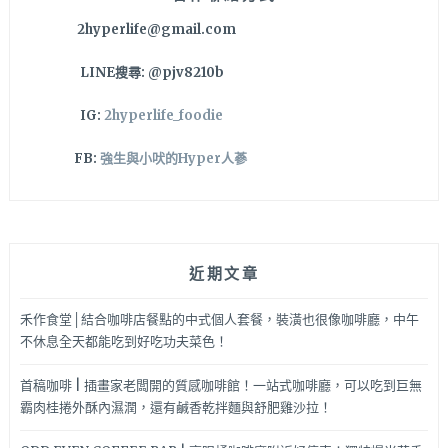
2hyperlife@gmail.com
LINE搜尋: @pjv8210b
IG:
2hyperlife_foodie
FB:
強生與小吠的Hyper人蔘
近期文章
禾作食堂│結合咖啡店餐點的中式個人套餐，裝潢也很像咖啡廳，中午
不休息全天都能吃到好吃功夫菜色！
首稿咖啡 | 插畫家老闆開的質感咖啡館！一站式咖啡廳，可以吃到巨無
霸肉桂捲外酥內濕潤，還有鹹香乾拌麵與舒肥雞沙拉！