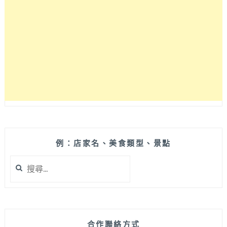
面，
只
賣
鍋
貼
和
酸
辣
湯
兩
樣
生
意
例：店家名、美食類型、景點
照
搜
樣
尋
嚇
關
嚇
鍵
叫
字:
～
合作聯絡方式