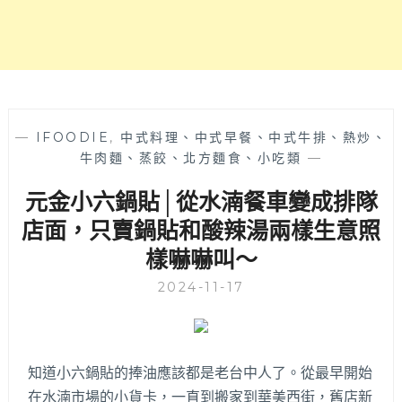
雞
腿
雞
湯
超
暖
胃！
—
IFOODIE
,
中式料理、中式早餐、中式牛排、熱炒、
台
牛肉麵、蒸餃、北方麵食、小吃類
—
中
元金小六鍋貼│從水湳餐車變成排隊
漢
口
店面，只賣鍋貼和酸辣湯兩樣生意照
路
樣嚇嚇叫～
必
吃
2024-11-17
美
食
知道小六鍋貼的捧油應該都是老台中人了。從最早開始
在水湳市場的小貨卡，一直到搬家到華美西街，舊店新