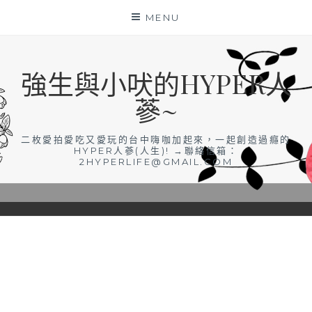
Skip
MENU
to
content
強生與小吠的HYPER人
蔘~
二枚愛拍愛吃又愛玩的台中嗨咖加起來，一起創造過癮的
HYPER人蔘(人生)! →聯絡信箱：
2HYPERLIFE@GMAIL.COM