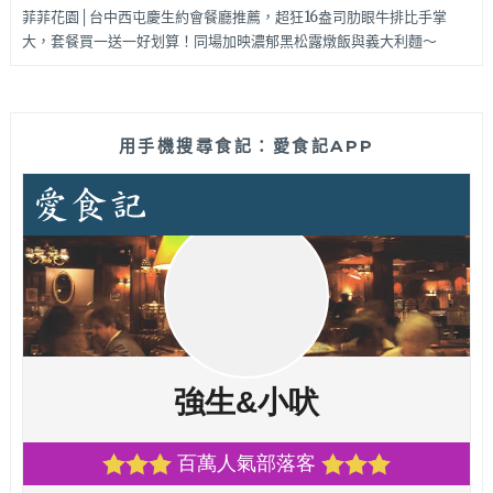
菲菲花園│台中西屯慶生約會餐廳推薦，超狂16盎司肋眼牛排比手掌
大，套餐買一送一好划算！同場加映濃郁黑松露燉飯與義大利麵～
用手機搜尋食記：愛食記APP