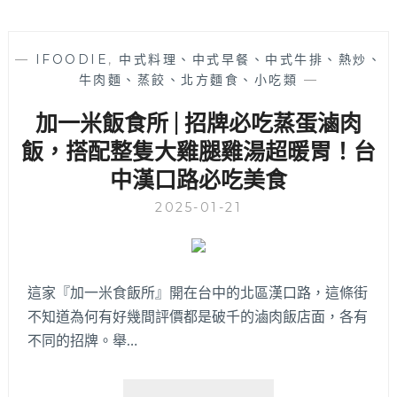
—
IFOODIE
,
中式料理、中式早餐、中式牛排、熱炒、
牛肉麵、蒸餃、北方麵食、小吃類
—
加一米飯食所 | 招牌必吃蒸蛋滷肉
飯，搭配整隻大雞腿雞湯超暖胃！台
中漢口路必吃美食
2025-01-21
這家『加一米食飯所』開在台中的北區漢口路，這條街
不知道為何有好幾間評價都是破千的滷肉飯店面，各有
不同的招牌。舉…