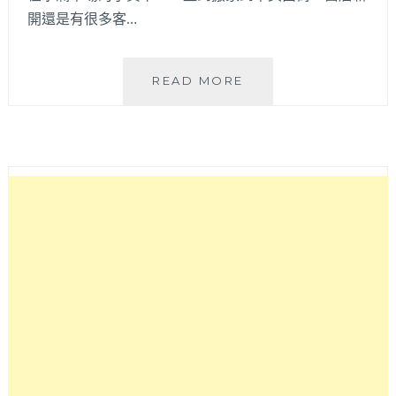
開還是有很多客…
元
READ MORE
金
小
六
鍋
貼
│
從
水
湳
餐
車
變
成
排
隊
店