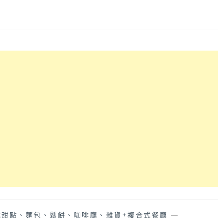
式甜點、麵包、鬆餅、咖啡廳、雜貨+複合式餐廳
—