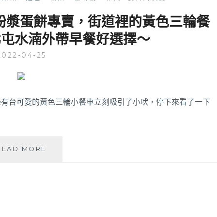
糰和粉漿蛋餅專賣，街道裡的黃色三輪餐
北屯水湳外帶早餐好選擇～
2022-04-25
邊有台可愛的黃色三輪小餐車立刻吸引了小吠，停下來看了一下
古
READ MORE
MORNING│
古
早
味
飯
糰