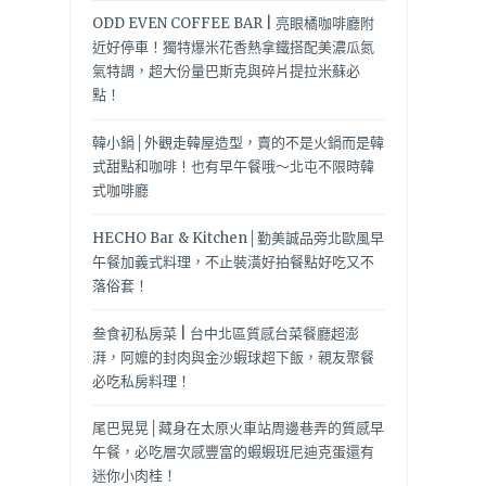
ODD EVEN COFFEE BAR | 亮眼橘咖啡廳附
近好停車！獨特爆米花香熱拿鐵搭配美濃瓜氮
氣特調，超大份量巴斯克與碎片提拉米蘇必
點！
韓小鍋│外觀走韓屋造型，賣的不是火鍋而是韓
式甜點和咖啡！也有早午餐哦～北屯不限時韓
式咖啡廳
HECHO Bar & Kitchen│勤美誠品旁北歐風早
午餐加義式料理，不止裝潢好拍餐點好吃又不
落俗套！
叁食初私房菜 | 台中北區質感台菜餐廳超澎
湃，阿嬤的封肉與金沙蝦球超下飯，親友聚餐
必吃私房料理！
尾巴晃晃│藏身在太原火車站周邊巷弄的質感早
午餐，必吃層次感豐富的蝦蝦班尼迪克蛋還有
迷你小肉桂！