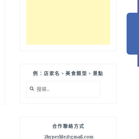
例：店家名、美食類型、景點
搜
尋
關
鍵
字:
合作聯絡方式
2hyperlife@gmail.com