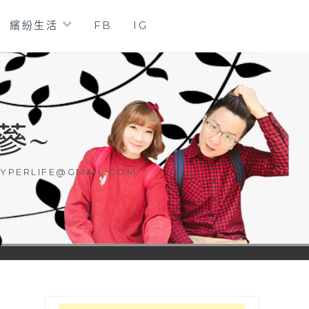
繽紛生活
FB
IG
蔘~
YPERLIFE@GMAIL.COM