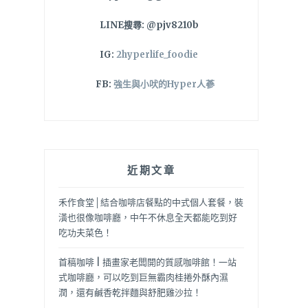
LINE搜尋: @pjv8210b
IG:
2hyperlife_foodie
FB:
強生與小吠的Hyper人蔘
近期文章
禾作食堂│結合咖啡店餐點的中式個人套餐，裝
潢也很像咖啡廳，中午不休息全天都能吃到好
吃功夫菜色！
首稿咖啡 | 插畫家老闆開的質感咖啡館！一站
式咖啡廳，可以吃到巨無霸肉桂捲外酥內濕
潤，還有鹹香乾拌麵與舒肥雞沙拉！