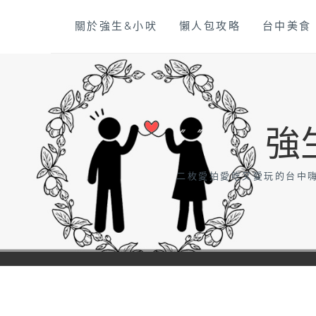
Skip
關於強生&小吠
懶人包攻略
台中美食
to
content
強
二枚愛拍愛吃又愛玩的台中嗨