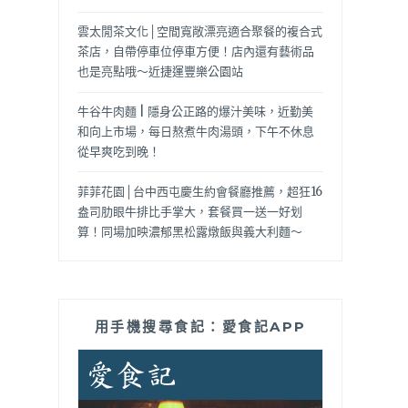
雲太閒茶文化│空間寬敞漂亮適合聚餐的複合式
茶店，自帶停車位停車方便！店內還有藝術品
也是亮點哦～近捷運豐樂公園站
牛谷牛肉麵 | 隱身公正路的爆汁美味，近勤美
和向上市場，每日熬煮牛肉湯頭，下午不休息
從早爽吃到晚！
菲菲花園│台中西屯慶生約會餐廳推薦，超狂16
盎司肋眼牛排比手掌大，套餐買一送一好划
算！同場加映濃郁黑松露燉飯與義大利麵～
用手機搜尋食記：愛食記APP