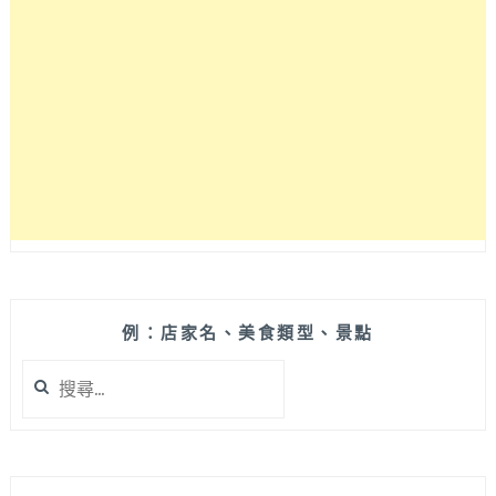
的
特
色
白
咖
哩！
食
材
豐
富
口
味
吃
的
例：店家名、美食類型、景點
出
搜
用
尋
心
關
度，
鍵
台
字:
中