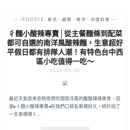
—
IFOODIE
,
泰式、越南、南洋、印度料理
—
彳麵小酸辣專賣│從主餐麵條到配菜
都可自選的南洋風酸辣麵，生意超好
平假日都有排隊人潮！有特色台中西
區小吃值得一吃～
2023-06-02
最近天氣愈來愈熱很想吃個南洋風的酸酸辣辣美食，這
家▸彳麵小酸辣專賣◂在我們口袋名單裡好久，終於找了
一天來嚐嚐彳…