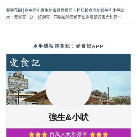
菲菲花園│台中西屯慶生約會餐廳推薦，超狂16盎司肋眼牛排比手掌
大，套餐買一送一好划算！同場加映濃郁黑松露燉飯與義大利麵～
用手機搜尋食記：愛食記APP