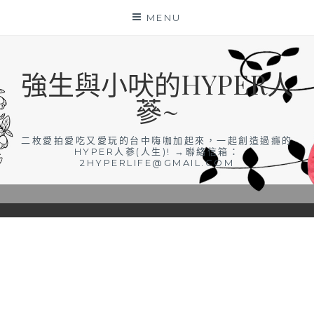
Skip
MENU
to
content
強生與小吠的HYPER人
蔘~
二枚愛拍愛吃又愛玩的台中嗨咖加起來，一起創造過癮的
HYPER人蔘(人生)! →聯絡信箱：
2HYPERLIFE@GMAIL.COM