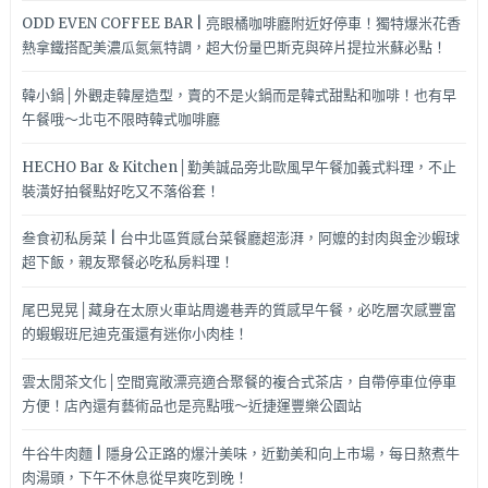
ODD EVEN COFFEE BAR | 亮眼橘咖啡廳附近好停車！獨特爆米花香
熱拿鐵搭配美濃瓜氮氣特調，超大份量巴斯克與碎片提拉米蘇必點！
韓小鍋│外觀走韓屋造型，賣的不是火鍋而是韓式甜點和咖啡！也有早
午餐哦～北屯不限時韓式咖啡廳
HECHO Bar & Kitchen│勤美誠品旁北歐風早午餐加義式料理，不止
裝潢好拍餐點好吃又不落俗套！
叁食初私房菜 | 台中北區質感台菜餐廳超澎湃，阿嬤的封肉與金沙蝦球
超下飯，親友聚餐必吃私房料理！
尾巴晃晃│藏身在太原火車站周邊巷弄的質感早午餐，必吃層次感豐富
的蝦蝦班尼迪克蛋還有迷你小肉桂！
雲太閒茶文化│空間寬敞漂亮適合聚餐的複合式茶店，自帶停車位停車
方便！店內還有藝術品也是亮點哦～近捷運豐樂公園站
牛谷牛肉麵 | 隱身公正路的爆汁美味，近勤美和向上市場，每日熬煮牛
肉湯頭，下午不休息從早爽吃到晚！