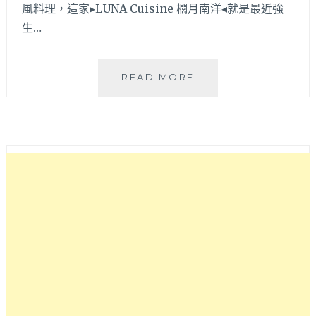
風料理，這家▸LUNA Cuisine 櫚月南洋◂就是最近強
特
生…
色
台
中
西
櫚
READ MORE
區
月
小
南
吃
洋
值
│
得
咖
一
哩
吃
口
～
味
選
擇
多，
還
有
少
見