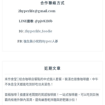
西
合作聯絡方式
區
2hyperlife@gmail.com
南
洋
LINE搜尋: @pjv8210b
咖
哩
IG:
2hyperlife_foodie
推
薦
FB:
強生與小吠的Hyper人蔘
吃
看
看
這
家！
近期文章
禾作食堂│結合咖啡店餐點的中式個人套餐，裝潢也很像咖啡廳，中午
不休息全天都能吃到好吃功夫菜色！
首稿咖啡 | 插畫家老闆開的質感咖啡館！一站式咖啡廳，可以吃到巨無
霸肉桂捲外酥內濕潤，還有鹹香乾拌麵與舒肥雞沙拉！