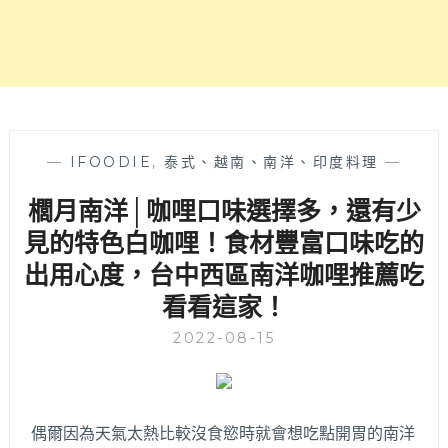
的
南
洋
風
酸
辣
麵，
生
—
IFOODIE
,
泰式、越南、南洋、印度料理
—
意
櫚月南洋│咖哩口味選擇多，還有少
超
好
見的特色白咖哩！食材豐富口味吃的
平
出用心度，台中西區南洋咖哩推薦吃
假
日
看看這家！
都
有
2022-08-15
排
隊
人
潮！
偶爾因為天氣太熱比較沒食慾時就會想吃點開胃的南洋
有