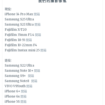
我們的攝影傢俬
現役:
iPhone 14 Pro Max
開箱
Samsung S25 Ultra
Samsung S21 Ultra
開箱
Fujifilm X-T20
Fujifilm 35mm F1.4
開箱
Fujifilm 18-55
開箱
Fujifilm 10-22mm F4
Fujifilm Instax mini 25
開箱
退役:
Samsung S22 Ultra
Samsung Note 10+
開箱
Samsung S9+
開箱
Samsung Note8
開箱
VIVO V9Youth
開箱
iPhone 6+
開箱
iPhone 6s
開箱
iPhone 5S
開箱