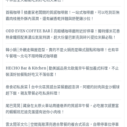
首稿咖啡 | 插畫家老闆開的質感咖啡館！一站式咖啡廳，可以吃到巨無
霸肉桂捲外酥內濕潤，還有鹹香乾拌麵與舒肥雞沙拉！
ODD EVEN COFFEE BAR | 亮眼橘咖啡廳附近好停車！獨特爆米花香
熱拿鐵搭配美濃瓜氮氣特調，超大份量巴斯克與碎片提拉米蘇必點！
韓小鍋│外觀走韓屋造型，賣的不是火鍋而是韓式甜點和咖啡！也有早
午餐哦～北屯不限時韓式咖啡廳
HECHO Bar & Kitchen│勤美誠品旁北歐風早午餐加義式料理，不止
裝潢好拍餐點好吃又不落俗套！
叁食初私房菜 | 台中北區質感台菜餐廳超澎湃，阿嬤的封肉與金沙蝦球
超下飯，親友聚餐必吃私房料理！
尾巴晃晃│藏身在太原火車站周邊巷弄的質感早午餐，必吃層次感豐富
的蝦蝦班尼迪克蛋還有迷你小肉桂！
雲太閒茶文化│空間寬敞漂亮適合聚餐的複合式茶店，自帶停車位停車