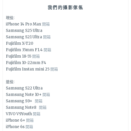
我們的攝影傢俬
現役:
iPhone 14 Pro Max
開箱
Samsung S25 Ultra
Samsung S21 Ultra
開箱
Fujifilm X-T20
Fujifilm 35mm F1.4
開箱
Fujifilm 18-55
開箱
Fujifilm 10-22mm F4
Fujifilm Instax mini 25
開箱
退役:
Samsung S22 Ultra
Samsung Note 10+
開箱
Samsung S9+
開箱
Samsung Note8
開箱
VIVO V9Youth
開箱
iPhone 6+
開箱
iPhone 6s
開箱