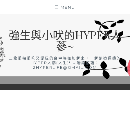
Skip
MENU
to
content
強生與小吠的HYPER人
蔘~
二枚愛拍愛吃又愛玩的台中嗨咖加起來，一起創造過癮的
HYPER人蔘(人生)! →聯絡信箱：
2HYPERLIFE@GMAIL.COM