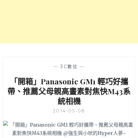
開
IOS
10
年
束
縛，
擁
抱
發
揮
—
3C數位
—
更
「開箱」Panasonic GM1 輕巧好攜
多
創
帶、推薦父母親高畫素對焦快M43系
意
統相機
的
可
2014-05-08
能。
加
碼
NOTE