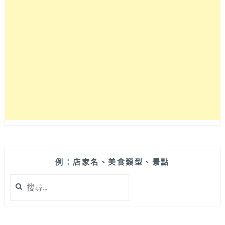
畫
素
對
焦
快
M43
系
統
相
機
例：店家名、美食類型、景點
搜
尋
關
鍵
字: