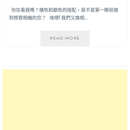
8
粉
你在看我嗎？橘色和銀色的搭配，是不是第一眼就燒
色
到想買相機的您？ 咳嗯! 我們又換相…
開
箱，
兩
「開
READ MORE
者
箱」
旗
PANASONIC
艦
GM1
都
輕
很
巧
棒！
好
攜
帶、
推
薦
父
母
親
高