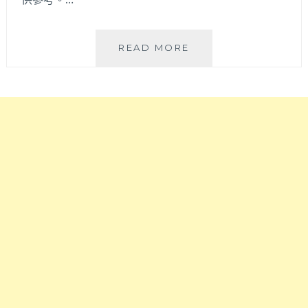
SAMSUNG
READ MORE
S9+
藍
色
開
箱
|
分
享
蘋
果
轉
移
安
卓
心
得，
拋