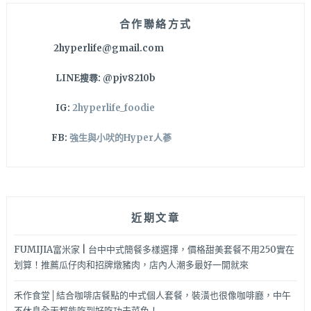
合作聯絡方式
2hyperlife@gmail.com
LINE搜尋: @pjv8210b
IG:
2hyperlife_foodie
FB:
強生與小吠的Hyper人蔘
近期文章
FUMIJIA富米家 | 台中中式簡餐多樣選擇，價格甜美套餐不用250實在
划算！推薦瓜仔肉和招牌燉豬肉，店內人潮多最好一開就來
禾作食堂│結合咖啡店餐點的中式個人套餐，裝潢也很像咖啡廳，中午
不休息全天都能吃到好吃功夫菜色！