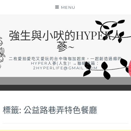
Skip
MENU
to
content
強生與小吠的HYPER人
蔘~
二枚愛拍愛吃又愛玩的台中嗨咖加起來，一起創造過癮的
HYPER人蔘(人生)! →聯絡信箱：
2HYPERLIFE@GMAIL.COM
標籤:
公益路巷弄特色餐廳