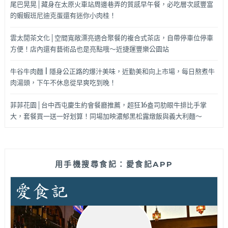
尾巴晃晃│藏身在太原火車站周邊巷弄的質感早午餐，必吃層次感豐富
的蝦蝦班尼迪克蛋還有迷你小肉桂！
雲太閒茶文化│空間寬敞漂亮適合聚餐的複合式茶店，自帶停車位停車
方便！店內還有藝術品也是亮點哦～近捷運豐樂公園站
牛谷牛肉麵 | 隱身公正路的爆汁美味，近勤美和向上市場，每日熬煮牛
肉湯頭，下午不休息從早爽吃到晚！
菲菲花園│台中西屯慶生約會餐廳推薦，超狂16盎司肋眼牛排比手掌
大，套餐買一送一好划算！同場加映濃郁黑松露燉飯與義大利麵～
用手機搜尋食記：愛食記APP