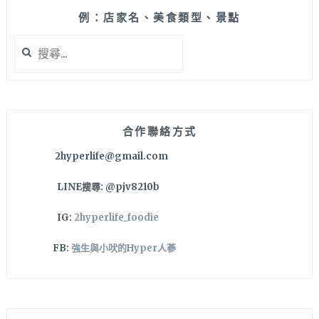
好
拍
例：店家名、美食類型、景點
~
搜
不
尋
止
關
鬆
鍵
餅
字:
好
吃，
合作聯絡方式
連
2hyperlife@gmail.com
意
大
LINE搜尋: @pjv8210b
利
麵
IG:
2hyperlife_foodie
水
準
FB:
強生與小吠的Hyper人蔘
也
超
乎
期
待