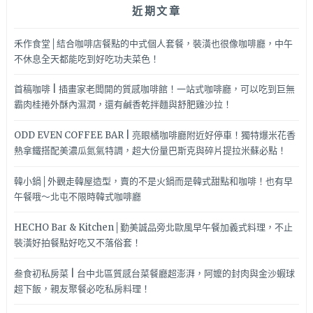
近期文章
耶!!
禾作食堂│結合咖啡店餐點的中式個人套餐，裝潢也很像咖啡廳，中午
不休息全天都能吃到好吃功夫菜色！
首稿咖啡 | 插畫家老闆開的質感咖啡館！一站式咖啡廳，可以吃到巨無
霸肉桂捲外酥內濕潤，還有鹹香乾拌麵與舒肥雞沙拉！
ODD EVEN COFFEE BAR | 亮眼橘咖啡廳附近好停車！獨特爆米花香
熱拿鐵搭配美濃瓜氮氣特調，超大份量巴斯克與碎片提拉米蘇必點！
韓小鍋│外觀走韓屋造型，賣的不是火鍋而是韓式甜點和咖啡！也有早
午餐哦～北屯不限時韓式咖啡廳
HECHO Bar & Kitchen│勤美誠品旁北歐風早午餐加義式料理，不止
裝潢好拍餐點好吃又不落俗套！
叁食初私房菜 | 台中北區質感台菜餐廳超澎湃，阿嬤的封肉與金沙蝦球
超下飯，親友聚餐必吃私房料理！