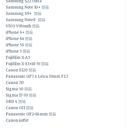
Samsung S22 Ultra
Samsung Note 10+
開箱
Samsung S9+
開箱
Samsung Note8
開箱
VIVO V9Youth
開箱
iPhone 6+
開箱
iPhone 6s
開箱
iPhone 5S
開箱
iPhone 5
開箱
Fujifilm X-A3
Fujifilm X-E1+18-55
開箱
Canon S120
開箱
Panasonic GF7 x Leica 15mm F1.7
Canon 7D
Sigma 50
開箱
Sigma 17-70
開箱
GRD 4
開箱
Canon G11
開箱
Panasonic GF2+14mm
開箱
Canon is850