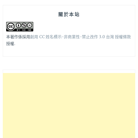
關於本站
本著作係採用
創用 CC 姓名標示-非商業性-禁止改作 3.0 台灣 授權條款
授權.