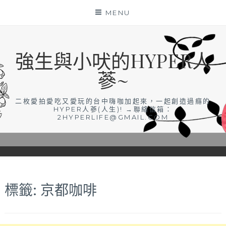
Skip
MENU
to
content
強生與小吠的HYPER人
蔘~
二枚愛拍愛吃又愛玩的台中嗨咖加起來，一起創造過癮的
HYPER人蔘(人生)! →聯絡信箱：
2HYPERLIFE@GMAIL.COM
標籤:
京都咖啡