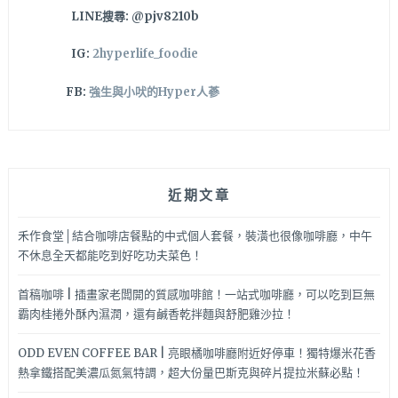
LINE搜尋: @pjv8210b
IG:
2hyperlife_foodie
FB:
強生與小吠的Hyper人蔘
近期文章
禾作食堂│結合咖啡店餐點的中式個人套餐，裝潢也很像咖啡廳，中午
不休息全天都能吃到好吃功夫菜色！
首稿咖啡 | 插畫家老闆開的質感咖啡館！一站式咖啡廳，可以吃到巨無
霸肉桂捲外酥內濕潤，還有鹹香乾拌麵與舒肥雞沙拉！
ODD EVEN COFFEE BAR | 亮眼橘咖啡廳附近好停車！獨特爆米花香
熱拿鐵搭配美濃瓜氮氣特調，超大份量巴斯克與碎片提拉米蘇必點！