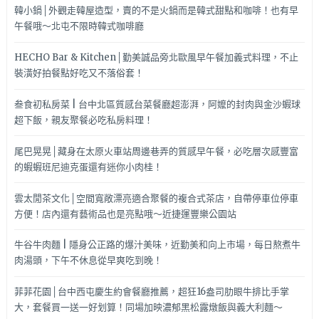
韓小鍋│外觀走韓屋造型，賣的不是火鍋而是韓式甜點和咖啡！也有早
午餐哦～北屯不限時韓式咖啡廳
HECHO Bar & Kitchen│勤美誠品旁北歐風早午餐加義式料理，不止
裝潢好拍餐點好吃又不落俗套！
叁食初私房菜 | 台中北區質感台菜餐廳超澎湃，阿嬤的封肉與金沙蝦球
超下飯，親友聚餐必吃私房料理！
尾巴晃晃│藏身在太原火車站周邊巷弄的質感早午餐，必吃層次感豐富
的蝦蝦班尼迪克蛋還有迷你小肉桂！
雲太閒茶文化│空間寬敞漂亮適合聚餐的複合式茶店，自帶停車位停車
方便！店內還有藝術品也是亮點哦～近捷運豐樂公園站
牛谷牛肉麵 | 隱身公正路的爆汁美味，近勤美和向上市場，每日熬煮牛
肉湯頭，下午不休息從早爽吃到晚！
菲菲花園│台中西屯慶生約會餐廳推薦，超狂16盎司肋眼牛排比手掌
大，套餐買一送一好划算！同場加映濃郁黑松露燉飯與義大利麵～