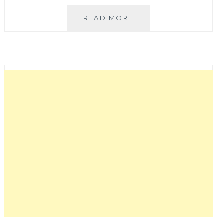
「台
READ MORE
中
西
區」
5
月
底
前
95
折、
南
瓜
煎
餅
太
讚
啦
–
明