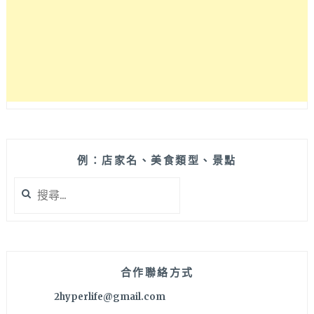
森
京
咖
啡
蔬
食
朝
食
屋
(明
森
例：店家名、美食類型、景點
宇
搜
治
尋
姊
關
妹
鍵
店)
字:
合作聯絡方式
2hyperlife@gmail.com