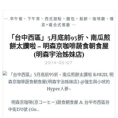
—
早午餐、下午茶、西式甜點、麵包、鬆餅、咖啡廳、雜
貨+複合式餐廳
—
「台中西區」5月底前95折、南瓜煎
餅太讚啦 – 明森京咖啡蔬食朝食屋
(明森宇治姊妹店)
2014-05-07
明森京咖啡(京コーヒー)蔬食朝食屋 A: 台中市西區存
中街170號 (Go…