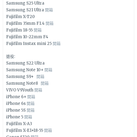
Samsung S25 Ultra
Samsung S21 Ultra
開箱
Fujifilm X-T20
Fujifilm 35mm F1.4
開箱
Fujifilm 18-55
開箱
Fujifilm 10-22mm F4
Fujifilm Instax mini 25
開箱
退役:
Samsung S22 Ultra
Samsung Note 10+
開箱
Samsung S9+
開箱
Samsung Note8
開箱
VIVO V9Youth
開箱
iPhone 6+
開箱
iPhone 6s
開箱
iPhone 5S
開箱
iPhone 5
開箱
Fujifilm X-A3
Fujifilm X-E1+18-55
開箱