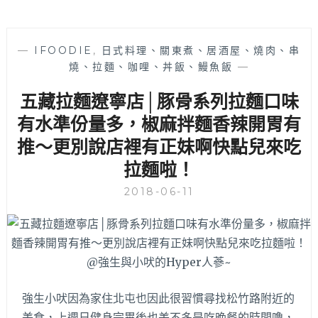
—
IFOODIE
,
日式料理、關東煮、居酒屋、燒肉、串
燒、拉麵、咖哩、丼飯、鰻魚飯
—
五藏拉麵遼寧店│豚骨系列拉麵口味
有水準份量多，椒麻拌麵香辣開胃有
推～更別說店裡有正妹啊快點兒來吃
拉麵啦！
2018-06-11
強生小吠因為家住北屯也因此很習慣尋找松竹路附近的
美食，上週日健身完畢後也差不多是吃晚餐的時間嚕，