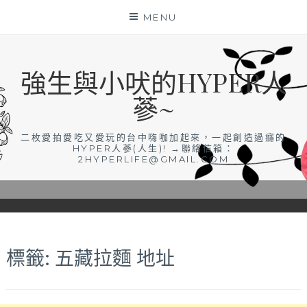
Skip
MENU
to
content
強生與小吠的HYPER人
蔘~
二枚愛拍愛吃又愛玩的台中嗨咖加起來，一起創造過癮的
HYPER人蔘(人生)! →聯絡信箱：
2HYPERLIFE@GMAIL.COM
標籤:
五藏拉麵 地址