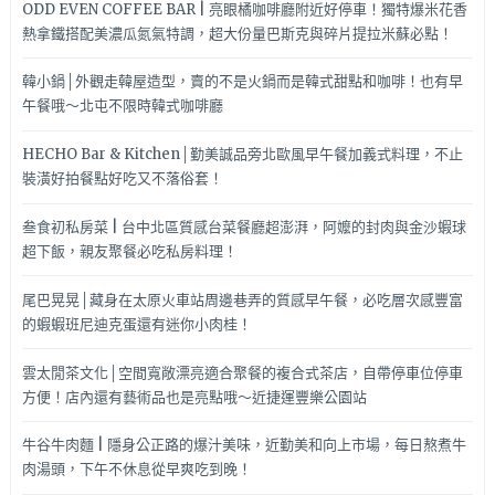
ODD EVEN COFFEE BAR | 亮眼橘咖啡廳附近好停車！獨特爆米花香
熱拿鐵搭配美濃瓜氮氣特調，超大份量巴斯克與碎片提拉米蘇必點！
韓小鍋│外觀走韓屋造型，賣的不是火鍋而是韓式甜點和咖啡！也有早
午餐哦～北屯不限時韓式咖啡廳
HECHO Bar & Kitchen│勤美誠品旁北歐風早午餐加義式料理，不止
裝潢好拍餐點好吃又不落俗套！
叁食初私房菜 | 台中北區質感台菜餐廳超澎湃，阿嬤的封肉與金沙蝦球
超下飯，親友聚餐必吃私房料理！
尾巴晃晃│藏身在太原火車站周邊巷弄的質感早午餐，必吃層次感豐富
的蝦蝦班尼迪克蛋還有迷你小肉桂！
雲太閒茶文化│空間寬敞漂亮適合聚餐的複合式茶店，自帶停車位停車
方便！店內還有藝術品也是亮點哦～近捷運豐樂公園站
牛谷牛肉麵 | 隱身公正路的爆汁美味，近勤美和向上市場，每日熬煮牛
肉湯頭，下午不休息從早爽吃到晚！