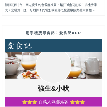
菲菲花園│台中西屯慶生約會餐廳推薦，超狂16盎司肋眼牛排比手掌
大，套餐買一送一好划算！同場加映濃郁黑松露燉飯與義大利麵～
用手機搜尋食記：愛食記APP