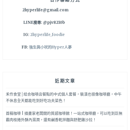
裡
2hyperlife@gmail.com
有
正
LINE搜尋: @pjv8210b
妹
啊
IG:
2hyperlife_foodie
快
點
FB:
強生與小吠的Hyper人蔘
兒
來
吃
拉
麵
近期文章
啦！
禾作食堂│結合咖啡店餐點的中式個人套餐，裝潢也很像咖啡廳，中午
不休息全天都能吃到好吃功夫菜色！
首稿咖啡 | 插畫家老闆開的質感咖啡館！一站式咖啡廳，可以吃到巨無
霸肉桂捲外酥內濕潤，還有鹹香乾拌麵與舒肥雞沙拉！