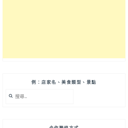
水
準
份
量
多，
椒
麻
拌
麵
香
辣
開
胃
例：店家名、美食類型、景點
有
搜
推
尋
～
關
更
鍵
別
字:
說
店
合作聯絡方式