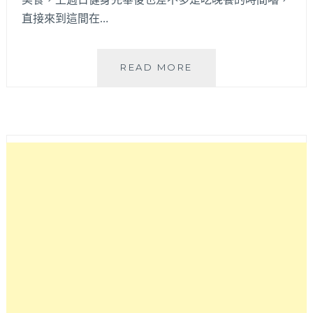
直接來到這間在…
五
READ MORE
藏
拉
麵
遼
寧
店
│
豚
骨
系
列
拉
麵
口
味
有