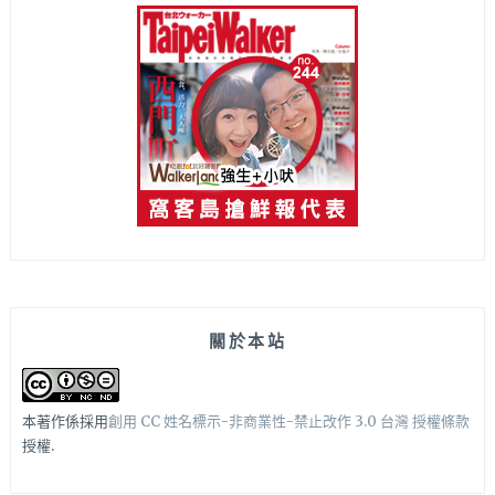
關於本站
本著作係採用
創用 CC 姓名標示-非商業性-禁止改作 3.0 台灣 授權條款
授權.