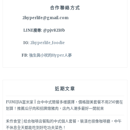
是
合作聯絡方式
寵
2hyperlife@gmail.com
物
友
LINE搜尋: @pjv8210b
善
餐
IG:
2hyperlife_foodie
廳
哦
FB:
強生與小吠的Hyper人蔘
～
近期文章
FUMIJIA富米家 | 台中中式簡餐多樣選擇，價格甜美套餐不用250實在
划算！推薦瓜仔肉和招牌燉豬肉，店內人潮多最好一開就來
禾作食堂│結合咖啡店餐點的中式個人套餐，裝潢也很像咖啡廳，中午
不休息全天都能吃到好吃功夫菜色！