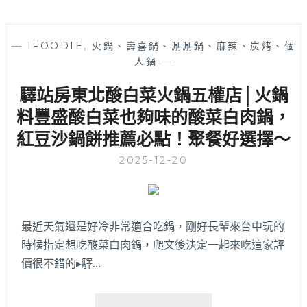
—
IFOODIE
,
火鍋、壽喜鍋、涮涮鍋、麻辣、炭烤、個
人鍋
—
驛站房東北酸白菜火鍋五權店│火鍋
料豐盛酸白菜也夠味的酸菜白肉鍋，
紅豆沙鍋餅推薦必點！聚餐好選擇～
2025-12-20
最近天氣還是好冷非常適合吃鍋，剛好長輩來台中玩的
時候指定想吃酸菜白肉鍋，爬文後決定一起來吃這家評
價很不錯的▸驛…