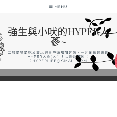
Skip
MENU
to
content
強生與小吠的HYPER人
蔘~
二枚愛拍愛吃又愛玩的台中嗨咖加起來，一起創造過癮的
HYPER人蔘(人生)! →聯絡信箱：
2HYPERLIFE@GMAIL.COM