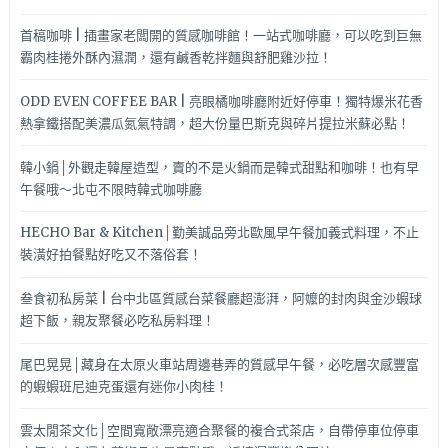
首稿咖啡 | 插畫家老闆開的質感咖啡館！一站式咖啡廳，可以吃到巨無
霸肉桂捲外酥內濕潤，還有鹹香乾拌麵與舒肥雞沙拉！
ODD EVEN COFFEE BAR | 亮眼橘咖啡廳附近好停車！獨特爆米花香
熱拿鐵搭配美濃瓜氮氣特調，超大份量巴斯克與碎片提拉米蘇必點！
韓小鍋│外觀走韓屋造型，賣的不是火鍋而是韓式甜點和咖啡！也有早
午餐哦～北屯不限時韓式咖啡廳
HECHO Bar & Kitchen│勤美誠品旁北歐風早午餐加義式料理，不止
裝潢好拍餐點好吃又不落俗套！
叁食初私房菜 | 台中北區質感台菜餐廳超澎湃，阿嬤的封肉與金沙蝦球
超下飯，親友聚餐必吃私房料理！
尾巴晃晃│藏身在太原火車站周邊巷弄的質感早午餐，必吃層次感豐富
的蝦蝦班尼迪克蛋還有迷你小肉桂！
雲太閒茶文化│空間寬敞漂亮適合聚餐的複合式茶店，自帶停車位停車