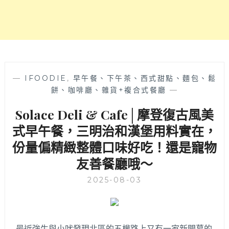
菜
也
夠
味
的
酸
菜
—
IFOODIE
,
早午餐、下午茶、西式甜點、麵包、鬆
白
餅、咖啡廳、雜貨+複合式餐廳
—
肉
Solace Deli & Cafe│摩登復古風美
鍋，
紅
式早午餐，三明治和漢堡用料實在，
豆
份量偏精緻整體口味好吃！還是寵物
沙
鍋
友善餐廳哦～
餅
推
2025-08-03
薦
必
點！
聚
最近強生與小吠發現北區的五權路上又有一家新開幕的