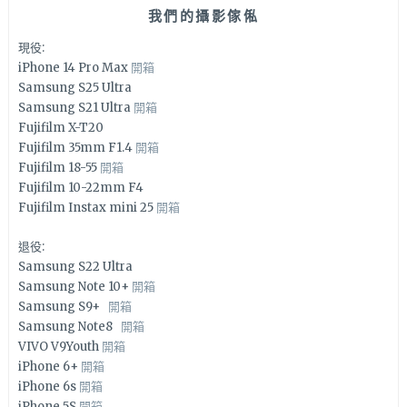
我們的攝影傢俬
現役:
iPhone 14 Pro Max
開箱
Samsung S25 Ultra
Samsung S21 Ultra
開箱
Fujifilm X-T20
Fujifilm 35mm F1.4
開箱
Fujifilm 18-55
開箱
Fujifilm 10-22mm F4
Fujifilm Instax mini 25
開箱
退役:
Samsung S22 Ultra
Samsung Note 10+
開箱
Samsung S9+
開箱
Samsung Note8
開箱
VIVO V9Youth
開箱
iPhone 6+
開箱
iPhone 6s
開箱
iPhone 5S
開箱