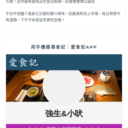
方便！店內還有藝術品也是亮點哦～近捷運豐樂公園站
牛谷牛肉麵 | 隱身公正路的爆汁美味，近勤美和向上市場，每日熬煮牛
肉湯頭，下午不休息從早爽吃到晚！
用手機搜尋食記：愛食記APP