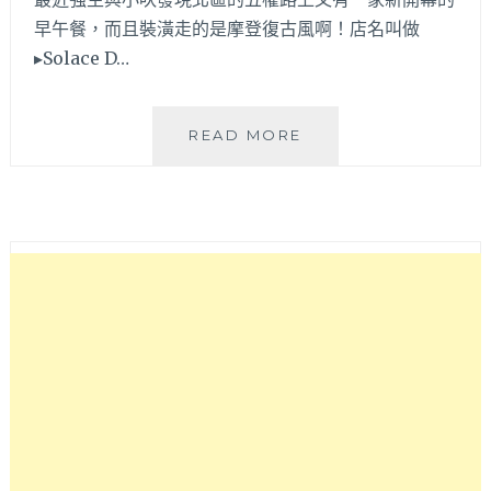
餐
早午餐，而且裝潢走的是摩登復古風啊！店名叫做
好
▸Solace D…
選
擇
～
SOLACE
READ MORE
DELI
&
CAFE│
摩
登
復
古
風
美
式
早
午
餐，
三