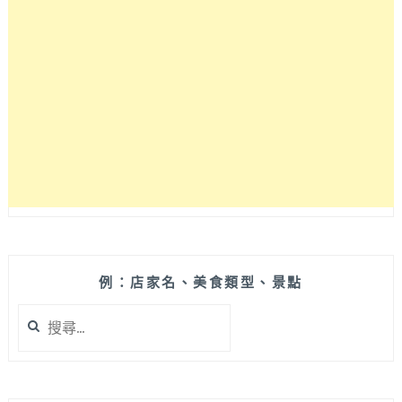
明
治
和
漢
堡
用
料
實
在，
份
量
偏
精
緻
整
例：店家名、美食類型、景點
體
搜
口
尋
味
關
好
鍵
吃！
字:
還