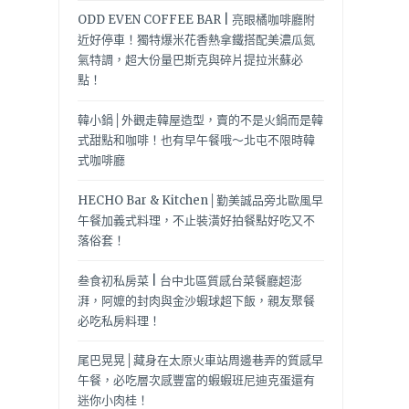
ODD EVEN COFFEE BAR | 亮眼橘咖啡廳附
近好停車！獨特爆米花香熱拿鐵搭配美濃瓜氮
氣特調，超大份量巴斯克與碎片提拉米蘇必
點！
韓小鍋│外觀走韓屋造型，賣的不是火鍋而是韓
式甜點和咖啡！也有早午餐哦～北屯不限時韓
式咖啡廳
HECHO Bar & Kitchen│勤美誠品旁北歐風早
午餐加義式料理，不止裝潢好拍餐點好吃又不
落俗套！
叁食初私房菜 | 台中北區質感台菜餐廳超澎
湃，阿嬤的封肉與金沙蝦球超下飯，親友聚餐
必吃私房料理！
尾巴晃晃│藏身在太原火車站周邊巷弄的質感早
午餐，必吃層次感豐富的蝦蝦班尼迪克蛋還有
迷你小肉桂！