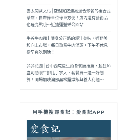
雲太閒茶文化│空間寬敞漂亮適合聚餐的複合式
茶店，自帶停車位停車方便！店內還有藝術品
也是亮點哦～近捷運豐樂公園站
牛谷牛肉麵 | 隱身公正路的爆汁美味，近勤美
和向上市場，每日熬煮牛肉湯頭，下午不休息
從早爽吃到晚！
菲菲花園│台中西屯慶生約會餐廳推薦，超狂16
盎司肋眼牛排比手掌大，套餐買一送一好划
算！同場加映濃郁黑松露燉飯與義大利麵～
用手機搜尋食記：愛食記APP