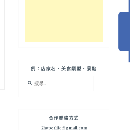
例：店家名、美食類型、景點
搜
尋
關
鍵
字:
合作聯絡方式
2hyperlife@gmail.com