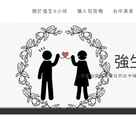
Skip
關於強生&小吠
懶人包攻略
台中美食
to
content
強
二枚愛拍愛吃又愛玩的台中嗨