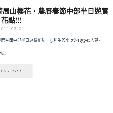
警局山櫻花，農曆春節中部半日遊賞
花點!!!
2014-02-01
w/…
后
READ MORE
里
中
社
花
市
鬱
金