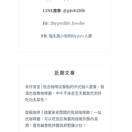
LINE搜尋: @pjv8210b
IG:
2hyperlife_foodie
FB:
強生與小吠的Hyper人蔘
近期文章
禾作食堂│結合咖啡店餐點的中式個人套餐，裝
潢也很像咖啡廳，中午不休息全天都能吃到好
吃功夫菜色！
首稿咖啡 | 插畫家老闆開的質感咖啡館！一站
式咖啡廳，可以吃到巨無霸肉桂捲外酥內濕
潤，還有鹹香乾拌麵與舒肥雞沙拉！