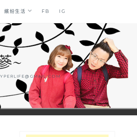
繽紛生活
FB
IG
蔘~
YPERLIFE@GMAIL.COM