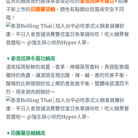
這天的鍋底我們選擇來泰滾必吃的
泰滾招牌冬蔭功
+前陣
子新上市的
田園蕃茄鍋
，顏色有點類似但風味完全不同
哦！
▼
泰滾招牌冬蔭功鍋底
湯底採用新鮮的南薑、香茅、檸檬葉等香料，再搭配泰國
獨特的魚露，讓湯頭呈現出酸、辣、鹹、香的完美平衡，
酸辣的比例很剛好加上椰奶香氣做平衡，整體味道濃而不
烈，用來涮肉剛剛好～
▼
田園蕃茄鍋
鍋底