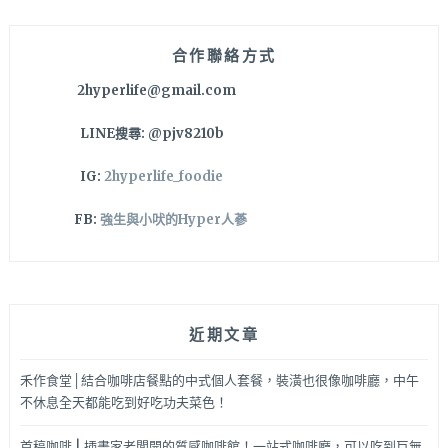
字:
合作聯絡方式
2hyperlife@gmail.com
LINE搜尋: @pjv8210b
IG:
2hyperlife_foodie
FB:
強生與小吠的Hyper人蔘
近期文章
禾作食堂│結合咖啡店餐點的中式個人套餐，裝潢也很像咖啡廳，中午
不休息全天都能吃到好吃功夫菜色！
首稿咖啡 | 插畫家老闆開的質感咖啡館！一站式咖啡廳，可以吃到巨無