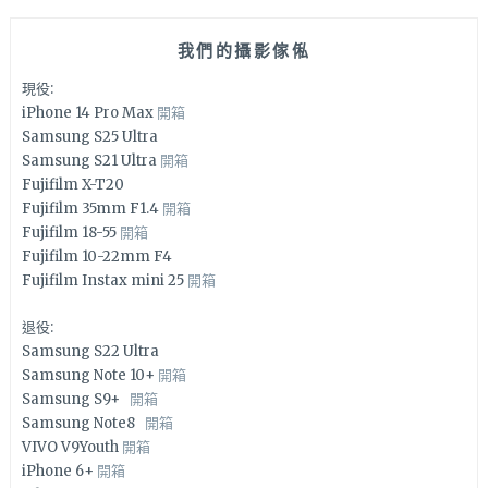
我們的攝影傢俬
現役:
iPhone 14 Pro Max
開箱
Samsung S25 Ultra
Samsung S21 Ultra
開箱
Fujifilm X-T20
Fujifilm 35mm F1.4
開箱
Fujifilm 18-55
開箱
Fujifilm 10-22mm F4
Fujifilm Instax mini 25
開箱
退役:
Samsung S22 Ultra
Samsung Note 10+
開箱
Samsung S9+
開箱
Samsung Note8
開箱
VIVO V9Youth
開箱
iPhone 6+
開箱