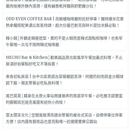
霸肉桂捲外酥內濕潤，還有鹹香乾拌麵與舒肥雞沙拉！
ODD EVEN COFFEE BAR | 亮眼橘咖啡廳附近好停車！獨特爆米花香
熱拿鐵搭配美濃瓜氮氣特調，超大份量巴斯克與碎片提拉米蘇必點！
韓小鍋│外觀走韓屋造型，賣的不是火鍋而是韓式甜點和咖啡！也有早
午餐哦～北屯不限時韓式咖啡廳
HECHO Bar & Kitchen│勤美誠品旁北歐風早午餐加義式料理，不止
裝潢好拍餐點好吃又不落俗套！
叁食初私房菜 | 台中北區質感台菜餐廳超澎湃，阿嬤的封肉與金沙蝦球
超下飯，親友聚餐必吃私房料理！
尾巴晃晃│藏身在太原火車站周邊巷弄的質感早午餐，必吃層次感豐富
的蝦蝦班尼迪克蛋還有迷你小肉桂！
雲太閒茶文化│空間寬敞漂亮適合聚餐的複合式茶店，自帶停車位停車
方便！店內還有藝術品也是亮點哦～近捷運豐樂公園站