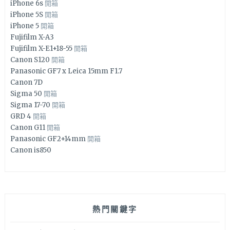
iPhone 6s
開箱
iPhone 5S
開箱
iPhone 5
開箱
Fujifilm X-A3
Fujifilm X-E1+18-55
開箱
Canon S120
開箱
Panasonic GF7 x Leica 15mm F1.7
Canon 7D
Sigma 50
開箱
Sigma 17-70
開箱
GRD 4
開箱
Canon G11
開箱
Panasonic GF2+14mm
開箱
Canon is850
熱門關鍵字