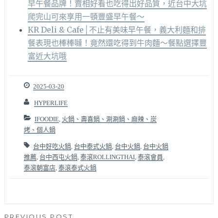
早午餐品牌！賣相好看也吃得出好品質，近台中大坑
爬完山可來享用一頓豐盛早午餐～
KR Deli & Cafe│不止有美味早午餐，義大利麵和排
餐表現也棒棒噠！竟然還吃得到牛肉麵～餐點選擇豐
富近大坑哦
2025-03-20
HYPERLIFE
IFOODIE
,
火鍋、壽喜鍋、涮涮鍋、麻辣、炭
烤、個人鍋
台中好吃火鍋
,
台中泰式火鍋
,
台中火鍋
,
台中火鍋
推薦
,
台中西屯火鍋
,
泰滾ROLLINGTHAI
,
泰滾會員
,
泰滾朝富店
,
泰滾泰式火鍋
PREVIOUS POST