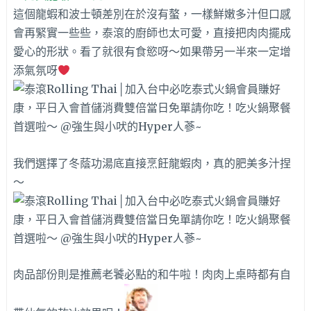
這個龍蝦和波士頓差別在於沒有螯，一樣鮮嫩多汁但口感
會再緊實一些些，泰滾的廚師也太可愛，直接把肉肉擺成
愛心的形狀。看了就很有食慾呀～如果帶另一半來一定增
添氣氛呀
我們選擇了冬蔭功湯底直接烹飪龍蝦肉，真的肥美多汁捏
～
肉品部份則是推薦老饕必點的和牛啦！肉肉上桌時都有自