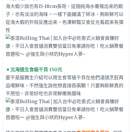
海大蝦少說也有15-18cm長呀，這個純海水養殖出來的蝦
子，也有淡淡的海味。一樣下面鋪滿了碎冰，夠新鮮可以
從海大蝦的外殼反應出來，色澤鮮豔又會反光看起來有彈
性
▼
北海道生食級干貝 150元
要不是服務生介紹可以用生食等級干貝在他們湯頭烹飪再
品嚐鮮味，不然強生說他想直接吞兩顆！只要夠新鮮真的
不用怕，非常好吃也非常鮮嫩無腥味