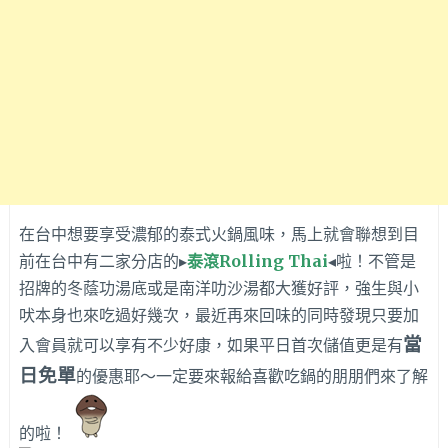
在台中想要享受濃郁的泰式火鍋風味，馬上就會聯想到目
前在台中有二家分店的▸
泰滾Rolling Thai
◂啦！不管是
招牌的冬蔭功湯底或是南洋叻沙湯都大獲好評，強生與小
吠本身也來吃過好幾次，最近再來回味的同時發現只要加
當
入會員就可以享有不少好康，如果平日首次儲值更是有
日免單
的優惠耶～一定要來報給喜歡吃鍋的朋朋們來了解
的啦！