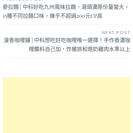
文
麥拉麵 | 中科好吃九州風味拉麵，湯頭濃厚份量蠻大，
章
15種不同拉麵口味，幾乎不超過200元CP高
導
覽
NEXT POST
漫香咖哩鋪 | 中科想吃好吃咖哩唯一選擇！手作香濃咖
哩醬料自己加，炸豬排和烙奶雞肉水準以上