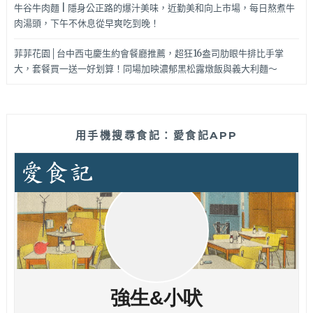
牛谷牛肉麵 | 隱身公正路的爆汁美味，近勤美和向上市場，每日熬煮牛
肉湯頭，下午不休息從早爽吃到晚！
菲菲花園│台中西屯慶生約會餐廳推薦，超狂16盎司肋眼牛排比手掌
大，套餐買一送一好划算！同場加映濃郁黑松露燉飯與義大利麵～
用手機搜尋食記：愛食記APP