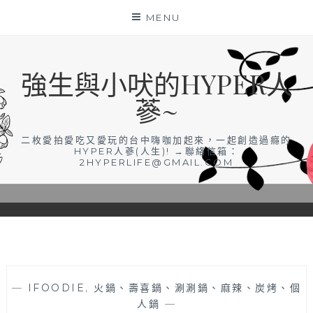
Skip
MENU
to
content
強生與小吠的HYPER人
蔘~
二枚愛拍愛吃又愛玩的台中嗨咖加起來，一起創造過癮的
HYPER人蔘(人生)! →聯絡信箱：
2HYPERLIFE@GMAIL.COM
—
IFOODIE
,
火鍋、壽喜鍋、涮涮鍋、麻辣、炭烤、個
人鍋
—