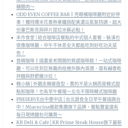
糖醋肉～
ODD EVEN COFFEE BAR | 亮眼橘咖啡廳附近好停
車！獨特爆米花香熱拿鐵搭配美濃瓜氮氣特調，超大
份量巴斯克與碎片提拉米蘇必點！
禾作食堂│結合咖啡店餐點的中式個人套餐，裝潢也
很像咖啡廳，中午不休息全天都能吃到好吃功夫菜
色！
首稿咖啡 | 插畫家老闆開的質感咖啡館！一站式咖啡
廳，可以吃到巨無霸肉桂捲外酥內濕潤，還有鹹香乾
拌麵與舒肥雞沙拉！
韓小鍋│外觀走韓屋造型，賣的不是火鍋而是韓式甜
點和咖啡！也有早午餐哦～北屯不限時韓式咖啡廳
PRESERVE台中惠中店│台北蔬食全日早午餐插旗台
中！Miacucina餐飲集團旗下品牌，餐點豐富還有
每日現烤麵包可購買～
KR Deli & Cafe│KR Prime Steak House旗下最新