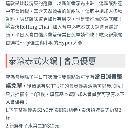
這款是比較清爽的選擇，以新鮮番茄為主軸，湯頭酸甜適
中不會過鹹，富含天然蔬果的鮮甜味，湯底中還加入多種
香料，讓整體味道更加具有層次，也是蠻推薦的鍋底哦！
泰滾泰式火鍋│會員優惠
當日消費整
成為會員除了平日首次儲值雙倍點數可享有
桌免單
，後續還有以下很狂的會員優惠活動可以參加哦！
只要掃描桌上QR後，填寫基本資料
加入會員
就可享有以下
入會優惠
：
1.下午茶組優惠$240元 泰戀銀絲卷+泰滾招牌泰式奶茶2
杯
2.新鮮椰子水第二顆$10元