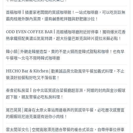
首稿咖啡 | 插畫家老闆開的質感咖啡館！一站式咖啡廳，可以吃到巨無
霸肉桂捲外酥內濕潤，還有鹹香乾拌麵與舒肥雞沙拉！
ODD EVEN COFFEE BAR | 亮眼橘咖啡廳附近好停車！獨特爆米花香
熱拿鐵搭配美濃瓜氮氣特調，超大份量巴斯克與碎片提拉米蘇必點！
韓小鍋│外觀走韓屋造型，賣的不是火鍋而是韓式甜點和咖啡！也有早
午餐哦～北屯不限時韓式咖啡廳
HECHO Bar & Kitchen│勤美誠品旁北歐風早午餐加義式料理，不止
裝潢好拍餐點好吃又不落俗套！
叁食初私房菜 | 台中北區質感台菜餐廳超澎湃，阿嬤的封肉與金沙蝦球
超下飯，親友聚餐必吃私房料理！
尾巴晃晃│藏身在太原火車站周邊巷弄的質感早午餐，必吃層次感豐富
的蝦蝦班尼迪克蛋還有迷你小肉桂！
雲太閒茶文化│空間寬敞漂亮適合聚餐的複合式茶店，自帶停車位停車