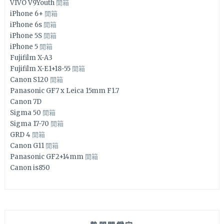
VIVO V9Youth
開箱
iPhone 6+
開箱
iPhone 6s
開箱
iPhone 5S
開箱
iPhone 5
開箱
Fujifilm X-A3
Fujifilm X-E1+18-55
開箱
Canon S120
開箱
Panasonic GF7 x Leica 15mm F1.7
Canon 7D
Sigma 50
開箱
Sigma 17-70
開箱
GRD 4
開箱
Canon G11
開箱
Panasonic GF2+14mm
開箱
Canon is850