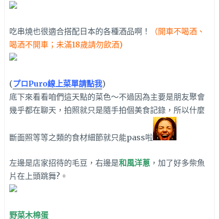
吃串燒也很適合搭配日本的各種酒品啊！
（開車不喝酒、
喝酒不開車；未滿18歲請勿飲酒)
(
プロPuro線上菜單請點我
)
底下來看看咱們這天點的菜色～不過因為主要是朋友聚會
幾乎都在聊天，拍照就只是隨手拍個美食記錄，所以什麼
斷面照等等之類的食材細節就只能pass啦
左邊是店家招待的毛豆，右邊是
和風洋蔥
，加了好多柴魚
片在上頭跳舞?。
野菜木棉蛋