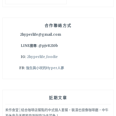
關
鍵
字:
合作聯絡方式
2hyperlife@gmail.com
LINE搜尋: @pjv8210b
IG:
2hyperlife_foodie
FB:
強生與小吠的Hyper人蔘
近期文章
禾作食堂│結合咖啡店餐點的中式個人套餐，裝潢也很像咖啡廳，中午
不休息全天都能吃到好吃功夫菜色！