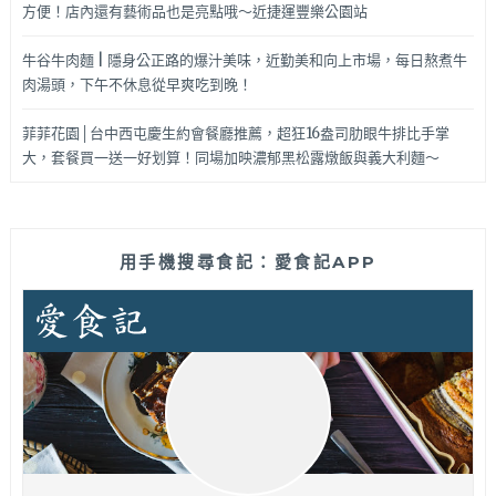
方便！店內還有藝術品也是亮點哦～近捷運豐樂公園站
牛谷牛肉麵 | 隱身公正路的爆汁美味，近勤美和向上市場，每日熬煮牛
肉湯頭，下午不休息從早爽吃到晚！
菲菲花園│台中西屯慶生約會餐廳推薦，超狂16盎司肋眼牛排比手掌
大，套餐買一送一好划算！同場加映濃郁黑松露燉飯與義大利麵～
用手機搜尋食記：愛食記APP