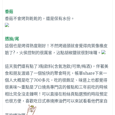
香菇
香菇不會烤到乾乾的，還是保有水份。
透抽/尾
這個也是烤得熟度剛好！不然烤過頭就會覺得肉質像橡皮
筋了?，火侯控制的很厲害，沾點胡椒鹽就很對味囉。
這天我們還有點了3點飲料(含氣泡飲/可樂/梅酒)，伴著美
食和朋友渡過了一個愉快的聚會時光，帳單share下來一
個人大概是吃了700多元，吃的很飽足、味道上也都覺得
很美味～重點是プロ燒鳥專門店的餐點和三年前吃的時候
相比完全沒走鐘啊！可以直接在粉絲頁點選預約時段預定
也很方便，喜歡吃日式串燒捧油們可以來試看看他們家自