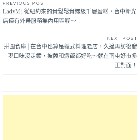
文
PREVIOUS POST
LadyM│從紐約來的貴鬆鬆貴婦級千層蛋糕，台中新光
章
店僅有外帶服務無內用區喔～
導
覽
NEXT POST
拼圖食庫│在台中也算是義式料理老店，久違再訪後發
現口味沒走鐘，披薩和燉飯都好吃～就在南屯好市多
正對面！