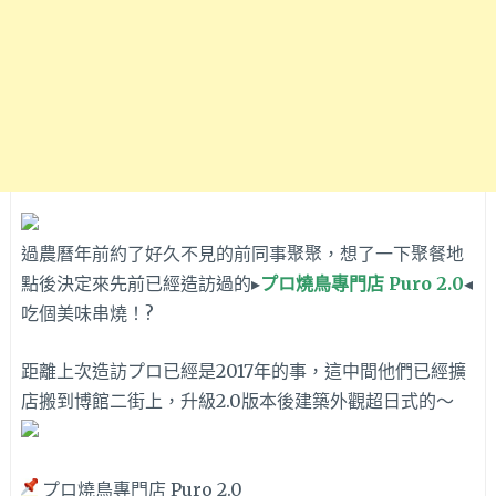
過農曆年前約了好久不見的前同事聚聚，想了一下聚餐地
點後決定來先前已經造訪過的▸
プロ燒鳥專門店 Puro 2.0
◂
吃個美味串燒！?
距離上次造訪プロ已經是2017年的事，這中間他們已經擴
店搬到博館二街上，升級2.0版本後建築外觀超日式的～
プロ燒鳥專門店 Puro 2.0