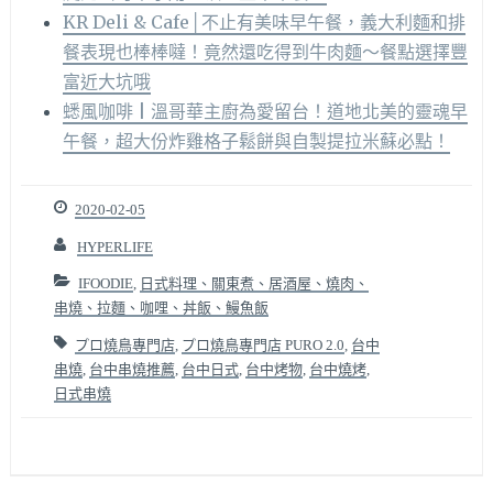
KR Deli & Cafe│不止有美味早午餐，義大利麵和排
餐表現也棒棒噠！竟然還吃得到牛肉麵～餐點選擇豐
富近大坑哦
蟋風咖啡 | 溫哥華主廚為愛留台！道地北美的靈魂早
午餐，超大份炸雞格子鬆餅與自製提拉米蘇必點！
2020-02-05
HYPERLIFE
IFOODIE
,
日式料理、關東煮、居酒屋、燒肉、
串燒、拉麵、咖哩、丼飯、鰻魚飯
プロ燒鳥專門店
,
プロ燒鳥專門店 PURO 2.0
,
台中
串燒
,
台中串燒推薦
,
台中日式
,
台中烤物
,
台中燒烤
,
日式串燒