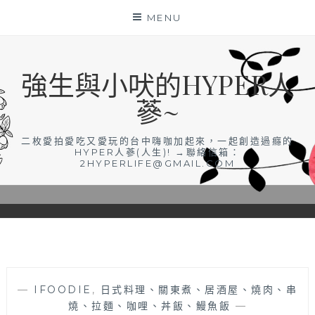
Skip
MENU
to
content
強生與小吠的HYPER人
蔘~
二枚愛拍愛吃又愛玩的台中嗨咖加起來，一起創造過癮的
HYPER人蔘(人生)! →聯絡信箱：
2HYPERLIFE@GMAIL.COM
—
IFOODIE
,
日式料理、關東煮、居酒屋、燒肉、串
燒、拉麵、咖哩、丼飯、鰻魚飯
—