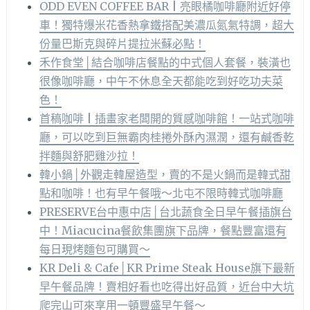
ODD EVEN COFFEE BAR | 亮眼橘咖啡廳附近好停
車！獨特爆米花香熱拿鐵搭配美濃瓜氮氣特調，超大
份量巴斯克與碎片提拉米蘇必點！
禾作食堂│結合咖啡店餐點的中式個人套餐，裝潢也
很像咖啡廳，中午不休息全天都能吃到好吃功夫菜
色！
首稿咖啡 | 插畫家老闆開的質感咖啡館！一站式咖啡
廳，可以吃到巨無霸肉桂捲外酥內濕潤，還有鹹香乾
拌麵與舒肥雞沙拉！
韓小鍋│外觀走韓屋造型，賣的不是火鍋而是韓式甜
點和咖啡！也有早午餐哦～北屯不限時韓式咖啡廳
PRESERVE台中惠中店│台北蔬食全日早午餐插旗台
中！Miacucina餐飲集團旗下品牌，餐點豐富還有
每日現烤麵包可購買～
KR Deli & Cafe│KR Prime Steak House旗下最新
早午餐品牌！賣相好看也吃得出好品質，近台中大坑
爬完山可來享用一頓豐盛早午餐～