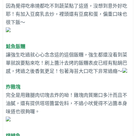
因為覺得吃串燒都吃不到蔬菜點了這道，沒想到意外好吃
耶！有加入豆腐乳去炒，裡頭還有豆腐和蛋，偏重口味也
很下飯～
鮭魚飯糰
讓強生吃過就心心念念這的這個飯糰，強生都還沒看到菜
單就說要點來吃！刷上醬汁去烤的飯糰表皮已經有點鍋巴
感，烤過之後香氣更足！包著海苔大口吃下非常過癮～
炸雞塊
完全是用雞腿肉切塊去炸的呦！雞塊肉質嫩口多汁而且不
油膩，還有提供塔塔醬當佐料，不過小吠覺得不沾醬本身
味道也很夠囉。
烤鯖魚