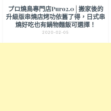
プロ燒鳥專門店Puro2.0│搬家後的
升級版串燒店烤功依舊了得，日式串
燒好吃也有鍋物麵飯可選擇！
2020-02-05