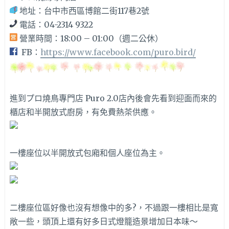
地址：台中市西區博館二街117巷2號
電話：04-2314 9322
營業時間：18:00 – 01:00（週二公休）
FB：
https://www.facebook.com/puro.bird/
進到プロ燒鳥專門店 Puro 2.0店內後會先看到迎面而來的
櫃店和半開放式廚房，有免費熱茶供應。
一樓座位以半開放式包廂和個人座位為主。
二樓座位區好像也沒有想像中的多?，不過跟一樓相比是寬
敞一些，頭頂上還有好多日式燈籠造景增加日本味～