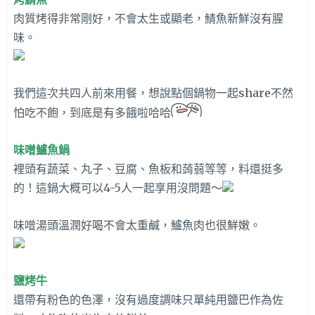
肉質烤得非常剛好，不會太生或顯老，鯖魚新鮮沒有腥
味。
我們這次共四人前來用餐，想說點個鍋物一起share不然
怕吃不飽，到底是有多餓啦哈哈
味噌鱸魚鍋
裡頭有蔬菜、丸子、豆腐、魚板和蒟蒻等等，料還挺多
的！這鍋大概可以4-5人一起享用沒問題～
味噌湯頭溫潤好喝不會太重鹹，鱸魚肉也很鮮嫩。
鹽烤牛
還帶有粉色的色澤，沒有過度調味只單純用鹽巴作為佐