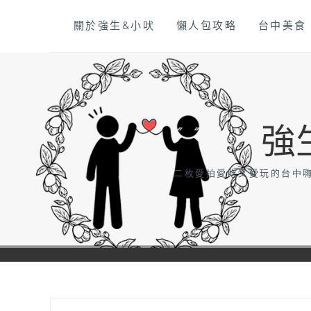
Skip
關於強生&小吠
懶人包攻略
台中美食
to
content
強
二枚愛拍愛吃又愛玩的台中嗨