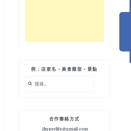
例：店家名、美食類型、景點
搜
尋
關
鍵
字:
合作聯絡方式
2hyperlife@gmail.com