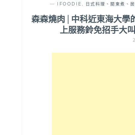
—
IFOODIE
,
日式料理、關東煮、
森森燒肉 | 中科近東海大
上服務鈴免招手大