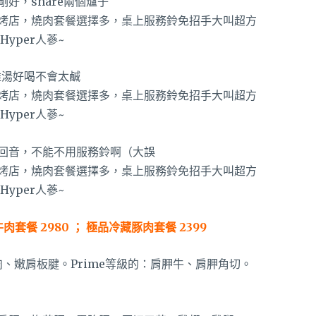
好，share兩個爐子
雞湯好喝不會太鹹
回音，不能不用服務鈴啊（大誤
肉套餐 2980 ； 極品冷藏豚肉套餐 2399
饕肉、嫩肩板腱。Prime等級的：肩胛牛、肩胛角切。