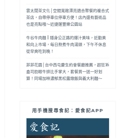
雲太閒茶文化│空間寬敞漂亮適合聚餐的複合式
茶店，自帶停車位停車方便！店內還有藝術品
也是亮點哦～近捷運豐樂公園站
牛谷牛肉麵 | 隱身公正路的爆汁美味，近勤美
和向上市場，每日熬煮牛肉湯頭，下午不休息
從早爽吃到晚！
菲菲花園│台中西屯慶生約會餐廳推薦，超狂16
盎司肋眼牛排比手掌大，套餐買一送一好划
算！同場加映濃郁黑松露燉飯與義大利麵～
用手機搜尋食記：愛食記APP