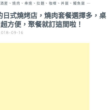
居酒屋、燒肉、串燒、拉麵、咖哩、丼飯、鰻魚飯
—
學的日式燒烤店，燒肉套餐選擇多，桌
叫超方便，聚餐就訂這間啦！
2018-09-16