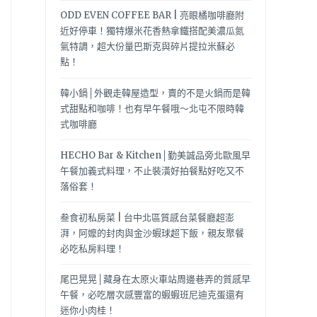
ODD EVEN COFFEE BAR | 亮眼橘咖啡廳附
近好停車！獨特爆米花香熱拿鐵搭配美濃瓜氮
氣特調，超大份量巴斯克與碎片提拉米蘇必
點！
韓小鍋│外觀走韓屋造型，賣的不是火鍋而是韓
式甜點和咖啡！也有早午餐哦～北屯不限時韓
式咖啡廳
HECHO Bar & Kitchen│勤美誠品旁北歐風早
午餐加義式料理，不止裝潢好拍餐點好吃又不
落俗套！
叁食初私房菜 | 台中北區質感台菜餐廳超澎
湃，阿嬤的封肉與金沙蝦球超下飯，親友聚餐
必吃私房料理！
尾巴晃晃│藏身在太原火車站周邊巷弄的質感早
午餐，必吃層次感豐富的蝦蝦班尼迪克蛋還有
迷你小肉桂！