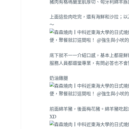
豬肉有格瑪蘭里肌厚切、匈牙利綿羊豚
上面這些肉吃完，還有海鮮和沙拉；以
～
底下就不一一介紹口感，基本上都是鮮
服務人員都還蠻專業，有問必答也不會
奶油雞腿
前面綿羊豬，後面梅花豬。綿羊豬吃起
XD