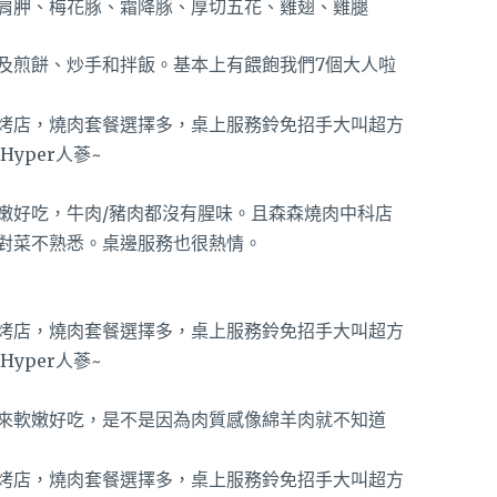
肩胛、梅花豚、霜降豚、厚切五花、雞翅、雞腿
及煎餅、炒手和拌飯。基本上有餵飽我們7個大人啦
嫩好吃，牛肉/豬肉都沒有腥味。且森森燒肉中科店
對菜不熟悉。桌邊服務也很熱情。
來軟嫩好吃，是不是因為肉質感像綿羊肉就不知道