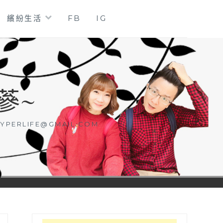
繽紛生活
FB
IG
蔘~
YPERLIFE@GMAIL.COM