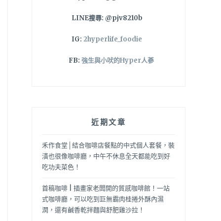
LINE搜尋: @pjv8210b
IG:
2hyperlife_foodie
FB:
強生與小吠的Hyper人蔘
近期文章
禾作食堂│結合咖啡店餐點的中式個人套餐，裝
潢也很像咖啡廳，中午不休息全天都能吃到好
吃功夫菜色！
首稿咖啡 | 插畫家老闆開的質感咖啡館！一站
式咖啡廳，可以吃到巨無霸肉桂捲外酥內濕
潤，還有鹹香乾拌麵與舒肥雞沙拉！