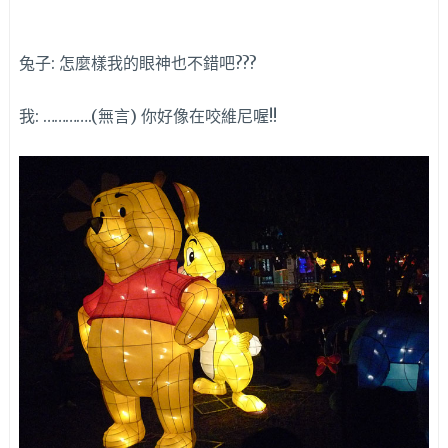
兔子: 怎麼樣我的眼神也不錯吧???
我: ………….(無言) 你好像在咬維尼喔!!