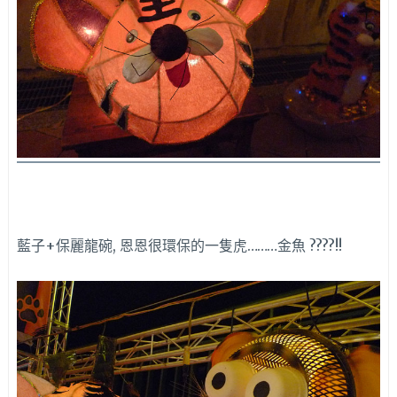
藍子+保麗龍碗, 恩恩很環保的一隻虎………金魚 ????!!