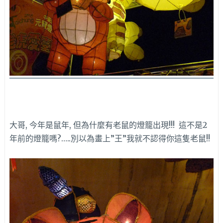
大哥, 今年是鼠年, 但為什麼有老鼠的燈籠出現!!! 這不是2
年前的燈籠嗎?…..別以為畫上”王”我就不認得你這隻老鼠!!