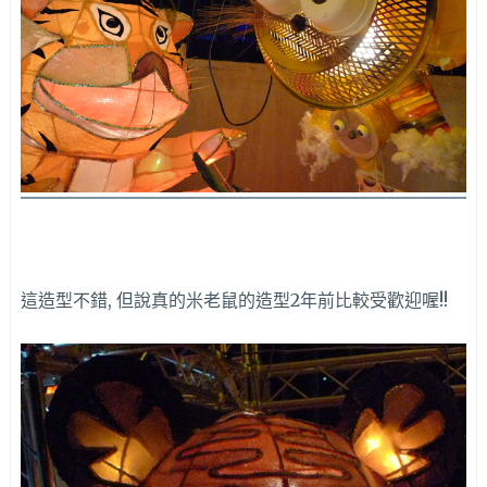
這造型不錯, 但說真的米老鼠的造型2年前比較受歡迎喔!!