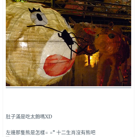
肚子滿是吃太飽嗎XD
左邊那隻熊是怎樣= =” 十二生肖沒有熊吧