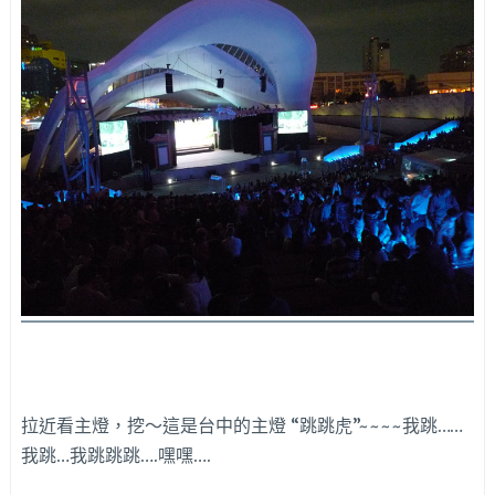
拉近看主燈，挖～這是台中的主燈 “跳跳虎”~~~~我跳……
我跳…我跳跳跳….嘿嘿….