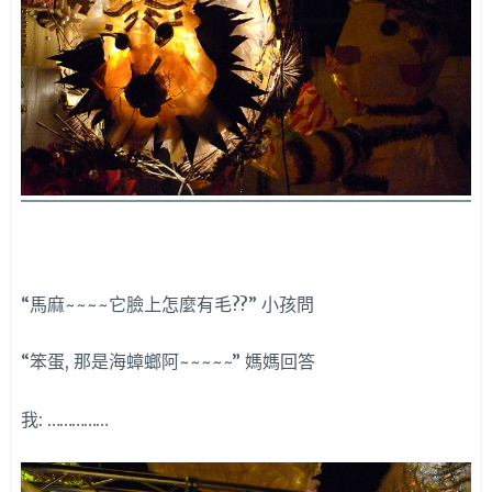
“馬麻~~~~它臉上怎麼有毛??” 小孩問
“笨蛋, 那是海蟑螂阿~~~~~” 媽媽回答
我: ……………