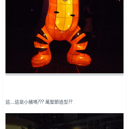
這….這是小豬嗎??? 萬聖節造型??