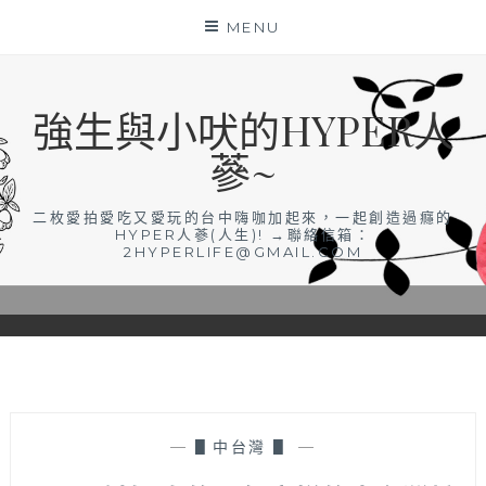
Skip
MENU
to
content
強生與小吠的HYPER人
蔘~
二枚愛拍愛吃又愛玩的台中嗨咖加起來，一起創造過癮的
HYPER人蔘(人生)! →聯絡信箱：
2HYPERLIFE@GMAIL.COM
—
▋中台灣 ▋
—