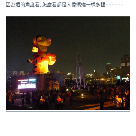
因為遠的角度看, 怎麼看都是人像螞蟻一樣多捏~~~~~~