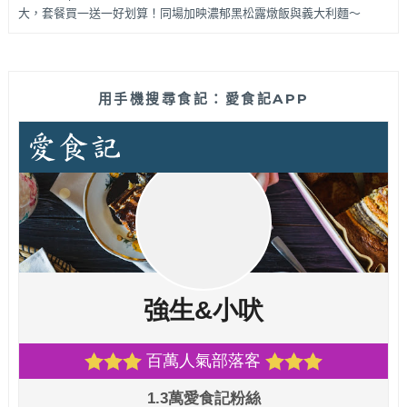
大，套餐買一送一好划算！同場加映濃郁黑松露燉飯與義大利麵～
用手機搜尋食記：愛食記APP