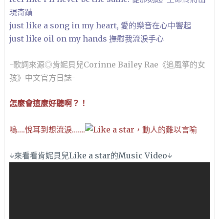
現奇蹟
just like a song in my heart, 愛的樂音在心中響起
just like oil on my hands 撫慰我流淚手心
-歌詞來源◎肯妮貝兒Corinne Bailey Rae《追風箏的女
孩》中文官方日誌-
怎麼會這麼好聽啊？！
嗚….悅耳到想流淚…….
↓來看看肯妮貝兒Like a star的Music Video↓