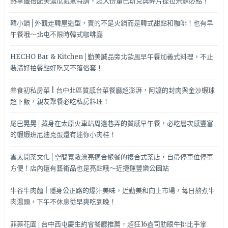
熱拿鐵搭配美濃瓜氮氣特調，超大份量巴斯克與碎片提拉米蘇必點！
韓小鍋│外觀走韓屋造型，賣的不是火鍋而是韓式甜點和咖啡！也有早
午餐哦～北屯不限時韓式咖啡廳
HECHO Bar & Kitchen│勤美誠品旁北歐風早午餐加義式料理，不止
裝潢好拍餐點好吃又不落俗套！
叁食初私房菜 | 台中北區質感台菜餐廳超澎湃，阿嬤的封肉與金沙蝦球
超下飯，親友聚餐必吃私房料理！
尾巴晃晃│藏身在太原火車站周邊巷弄的質感早午餐，必吃層次感豐富
的蝦蝦班尼迪克蛋還有迷你小肉桂！
雲太閒茶文化│空間寬敞漂亮適合聚餐的複合式茶店，自帶停車位停車
方便！店內還有藝術品也是亮點哦～近捷運豐樂公園站
牛谷牛肉麵 | 隱身公正路的爆汁美味，近勤美和向上市場，每日熬煮牛
肉湯頭，下午不休息從早爽吃到晚！
菲菲花園│台中西屯慶生約會餐廳推薦，超狂16盎司肋眼牛排比手掌