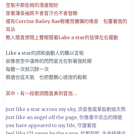
空氣中那些微的溼度剛好
穿著薄長袖既不會冒汗也不會發顫
還有Corrine Bailey Rae輕暖而慵懶的嗓音 包覆著我的
耳朵
教人簡直想閉上雙眼隨著Lake a star的弦律左右擺動
Like a star的詞和曲動人的難以言喻
就像夜空中滿佈的閃閃星光在對著我眨眼
每聽一次就沉醉一次
狠適合這天氣 也把整顆心揉捏的鬆軟
其中，有一段歌詞簡直美到冒泡….
just like a star across my sky, 流星像風箏般劃過天際
just like an angel off the page, 你像書中走出的精靈
you have appeared to my life, 守護著我
feel like i’ll never be the same. 從那刻起 生命終將出