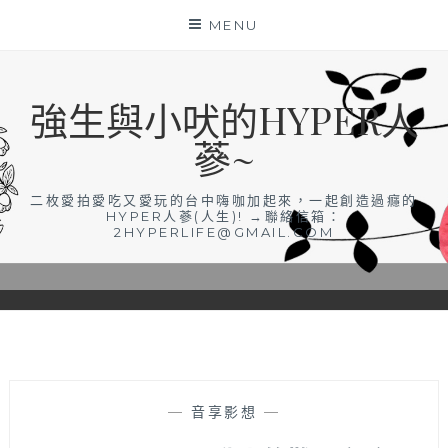
Skip
MENU
to
content
強生與小吠的HYPER人
蔘~
二枚愛拍愛吃又愛玩的台中嗨咖加起來，一起創造過癮的
HYPER人蔘(人生)! →聯絡信箱：
2HYPERLIFE@GMAIL.COM
—
音享影想
—