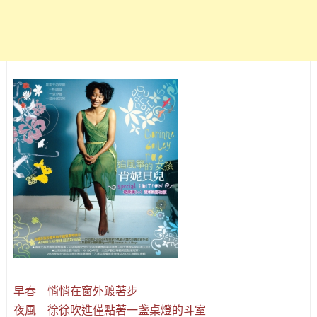
早春 悄悄在窗外踱著步
夜風 徐徐吹進僅點著一盏桌燈的斗室