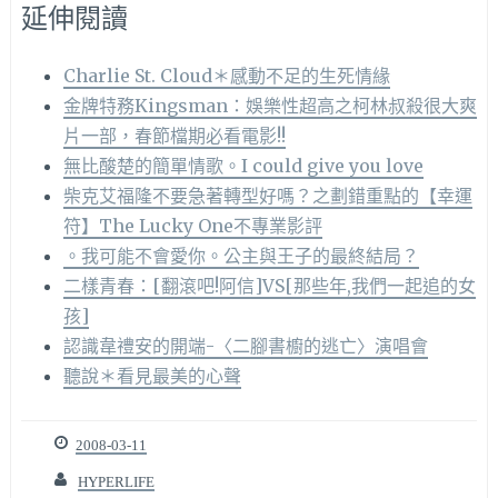
延伸閱讀
Charlie St. Cloud＊感動不足的生死情緣
金牌特務Kingsman：娛樂性超高之柯林叔殺很大爽
片一部，春節檔期必看電影!!
無比酸楚的簡單情歌。I could give you love
柴克艾福隆不要急著轉型好嗎？之劃錯重點的【幸運
符】The Lucky One不專業影評
。我可能不會愛你。公主與王子的最終結局？
二樣青春：[翻滾吧!阿信]VS[那些年,我們一起追的女
孩]
認識韋禮安的開端-〈二腳書櫥的逃亡〉演唱會
聽說＊看見最美的心聲
2008-03-11
HYPERLIFE