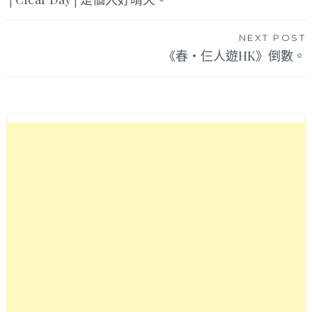
章
導
NEXT POST
覽
《春‧仨人遊HK》倒數。