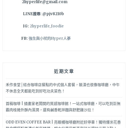
2hyperlife@gmail.com
LINE搜尋: @pjv8210b
IG:
2hyperlife_foodie
FB:
強生與小吠的Hyper人蔘
近期文章
禾作食堂│結合咖啡店餐點的中式個人套餐，裝潢也很像咖啡廳，中午
不休息全天都能吃到好吃功夫菜色！
首稿咖啡 | 插畫家老闆開的質感咖啡館！一站式咖啡廳，可以吃到巨無
霸肉桂捲外酥內濕潤，還有鹹香乾拌麵與舒肥雞沙拉！
ODD EVEN COFFEE BAR | 亮眼橘咖啡廳附近好停車！獨特爆米花香