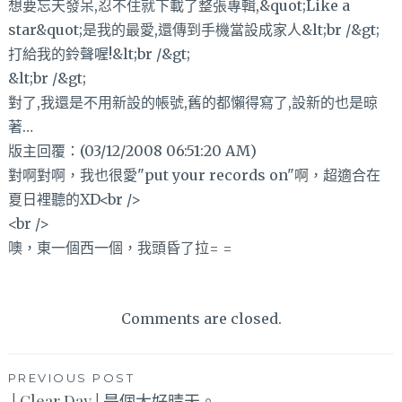
想要忘天發呆,忍不住就下載了整張專輯,&quot;Like a
star&quot;是我的最愛,還傳到手機當設成家人&lt;br /&gt;
打給我的鈴聲喔!&lt;br /&gt;
&lt;br /&gt;
對了,我還是不用新設的帳號,舊的都懶得寫了,設新的也是晾
著…
版主回覆：(03/12/2008 06:51:20 AM)
對啊對啊，我也很愛"put your records on"啊，超適合在
夏日裡聽的XD<br />
<br />
噢，東一個西一個，我頭昏了拉= =
Comments are closed.
文
PREVIOUS POST
│Clear Day│是個大好晴天。