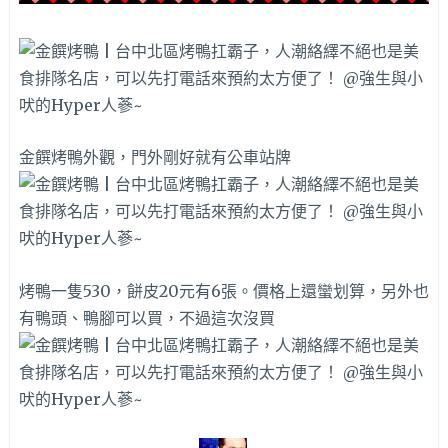
金饌烤鴨外觀，門外剛好就有公車站牌
烤鴨一隻530，餅皮20元有6張。價格上還蠻划算，另外也
有鴨頭、鴨腳可以買，不過這次沒買