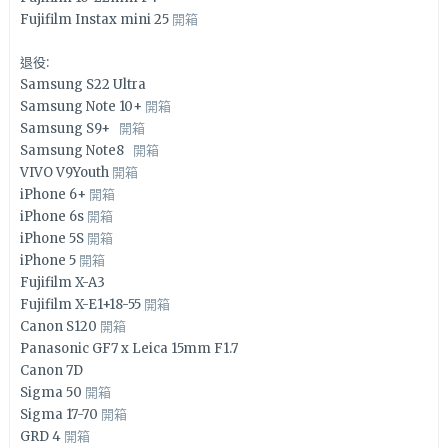
Fujifilm Instax mini 25
開箱
退役:
Samsung S22 Ultra
Samsung Note 10+
開箱
Samsung S9+
開箱
Samsung Note8
開箱
VIVO V9Youth
開箱
iPhone 6+
開箱
iPhone 6s
開箱
iPhone 5S
開箱
iPhone 5
開箱
Fujifilm X-A3
Fujifilm X-E1+18-55
開箱
Canon S120
開箱
Panasonic GF7 x Leica 15mm F1.7
Canon 7D
Sigma 50
開箱
Sigma 17-70
開箱
GRD 4
開箱