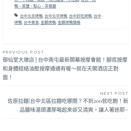
鴨、蒸籠、點心、茶餐廳
台中北京烤鴨
,
台中北平烤鴨
,
台中好吃烤鴨
,
台中
烤鴨
,
台中美食
,
金饌烤鴨
,
金饌烤鴨價格
文
PREVIOUS POST
御仙堂大墩店│台中南屯最新開幕按摩會館！腳底按摩
章
和身體經絡油壓按摩通通有喔～就在天閣酒店正對
導
面！
覽
NEXT POST
佐原拉麵|台中北區拉麵吃哪間？不到200就吃飽！新
品鹽味湯頭濃厚喝起來卻又清爽，讓人著迷耶~