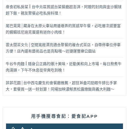
叁食初私房菜 | 台中北區質感台菜餐廳超澎湃，阿嬤的封肉與金沙蝦球
超下飯，親友聚餐必吃私房料理！
尾巴晃晃│藏身在太原火車站周邊巷弄的質感早午餐，必吃層次感豐富
的蝦蝦班尼迪克蛋還有迷你小肉桂！
雲太閒茶文化│空間寬敞漂亮適合聚餐的複合式茶店，自帶停車位停車
方便！店內還有藝術品也是亮點哦～近捷運豐樂公園站
牛谷牛肉麵 | 隱身公正路的爆汁美味，近勤美和向上市場，每日熬煮牛
肉湯頭，下午不休息從早爽吃到晚！
菲菲花園│台中西屯慶生約會餐廳推薦，超狂16盎司肋眼牛排比手掌
大，套餐買一送一好划算！同場加映濃郁黑松露燉飯與義大利麵～
用手機搜尋食記：愛食記APP