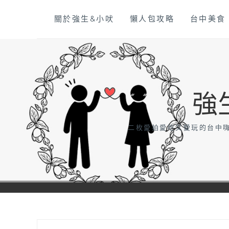
Skip
關於強生&小吠
懶人包攻略
台中美食
to
content
強
二枚愛拍愛吃又愛玩的台中嗨