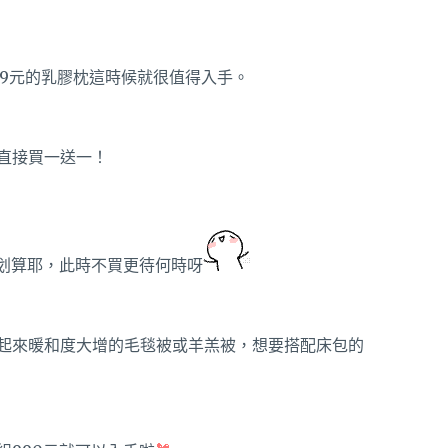
99元的乳膠枕這時候就很值得入手。
直接買一送一！
很划算耶，此時不買更待何時呀
起來暖和度大增的毛毯被或羊羔被，想要搭配床包的