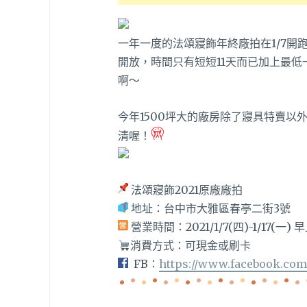
一年一度的法頌寢飾年終廠拍在1/7
開放，時間只有短短11天而已加上最
啊～
今年1500坪大的廠房除了寢具特賣
清喔！
法頌寢飾2021原廠廠拍
地址：
台中市大雅區春亭二街3號
營業時間：2021/1/7(四)-1/17(一) 早
消費方式：可現金或刷卡
FB：
https://www.facebook.com