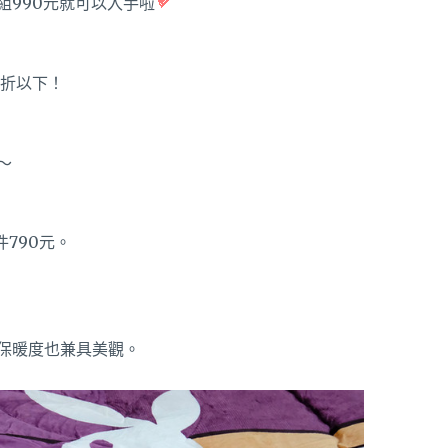
組990元就可以入手啦
六折以下！
～
件790元。
保暖度也兼具美觀。