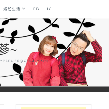
繽紛生活
FB
IG
蔘~
YPERLIFE@GMAIL.COM