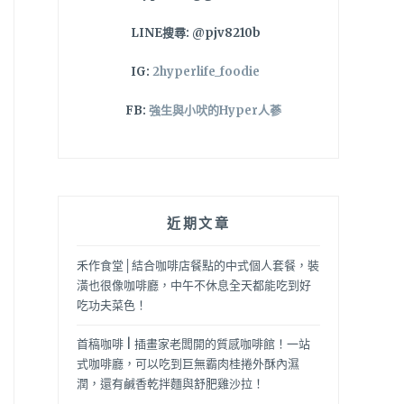
LINE搜尋: @pjv8210b
IG:
2hyperlife_foodie
FB:
強生與小吠的Hyper人蔘
近期文章
禾作食堂│結合咖啡店餐點的中式個人套餐，裝
潢也很像咖啡廳，中午不休息全天都能吃到好
吃功夫菜色！
首稿咖啡 | 插畫家老闆開的質感咖啡館！一站
式咖啡廳，可以吃到巨無霸肉桂捲外酥內濕
潤，還有鹹香乾拌麵與舒肥雞沙拉！