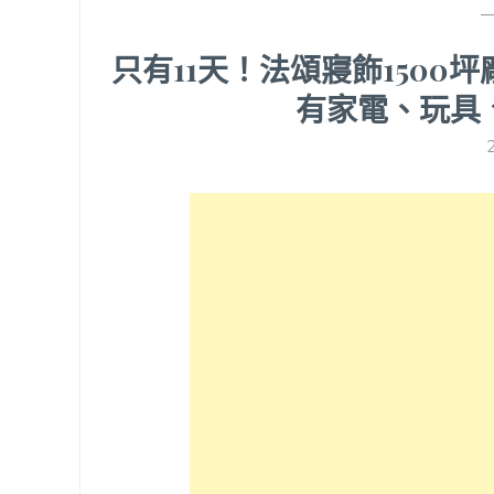
只有11天！法頌寢飾150
有家電、玩具