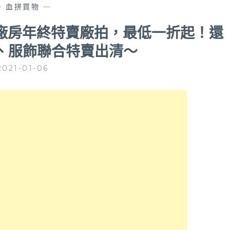
—
血拼買物
—
0坪廠房年終特賣廠拍，最低一折起！還
、服飾聯合特賣出清～
2021-01-06