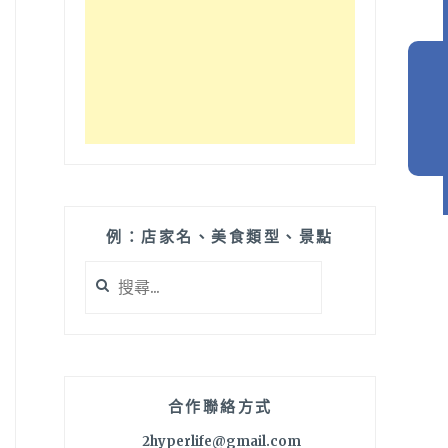
例：店家名、美食類型、景點
搜
尋
關
鍵
字:
合作聯絡方式
2hyperlife@gmail.com