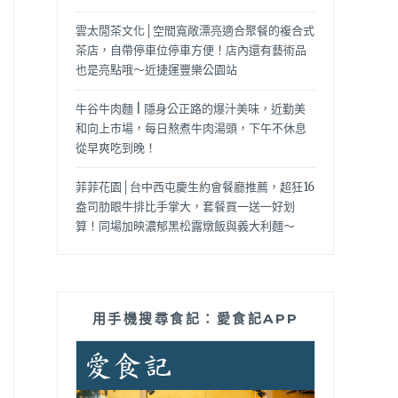
雲太閒茶文化│空間寬敞漂亮適合聚餐的複合式
茶店，自帶停車位停車方便！店內還有藝術品
也是亮點哦～近捷運豐樂公園站
牛谷牛肉麵 | 隱身公正路的爆汁美味，近勤美
和向上市場，每日熬煮牛肉湯頭，下午不休息
從早爽吃到晚！
菲菲花園│台中西屯慶生約會餐廳推薦，超狂16
盎司肋眼牛排比手掌大，套餐買一送一好划
算！同場加映濃郁黑松露燉飯與義大利麵～
用手機搜尋食記：愛食記APP