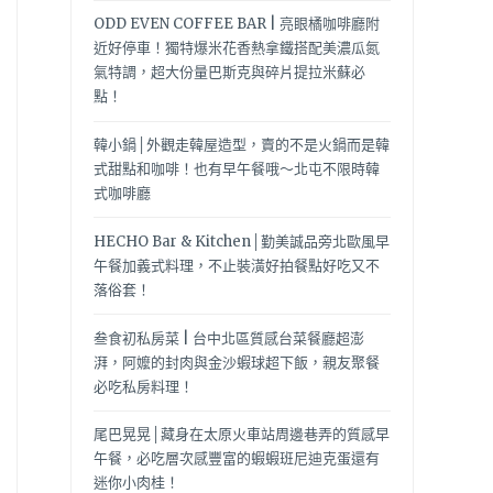
ODD EVEN COFFEE BAR | 亮眼橘咖啡廳附
近好停車！獨特爆米花香熱拿鐵搭配美濃瓜氮
氣特調，超大份量巴斯克與碎片提拉米蘇必
點！
韓小鍋│外觀走韓屋造型，賣的不是火鍋而是韓
式甜點和咖啡！也有早午餐哦～北屯不限時韓
式咖啡廳
HECHO Bar & Kitchen│勤美誠品旁北歐風早
午餐加義式料理，不止裝潢好拍餐點好吃又不
落俗套！
叁食初私房菜 | 台中北區質感台菜餐廳超澎
湃，阿嬤的封肉與金沙蝦球超下飯，親友聚餐
必吃私房料理！
尾巴晃晃│藏身在太原火車站周邊巷弄的質感早
午餐，必吃層次感豐富的蝦蝦班尼迪克蛋還有
迷你小肉桂！