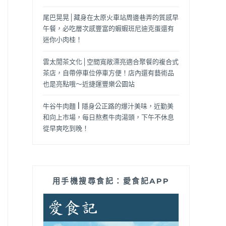
尾巴晃晃│藏身在太原火車站周邊巷弄的質感早
午餐，必吃層次感豐富的蝦蝦班尼迪克蛋還有
迷你小肉桂！
雲太閒茶文化│空間寬敞漂亮適合聚餐的複合式
茶店，自帶停車位停車方便！店內還有藝術品
也是亮點哦～近捷運豐樂公園站
牛谷牛肉麵 | 隱身公正路的爆汁美味，近勤美
和向上市場，每日熬煮牛肉湯頭，下午不休息
從早爽吃到晚！
用手機搜尋食記：愛食記APP