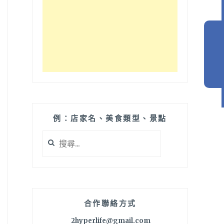
例：店家名、美食類型、景點
搜
尋
關
鍵
字:
合作聯絡方式
2hyperlife@gmail.com