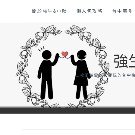
Skip
關於強生&小吠
懶人包攻略
台中美食
to
content
強
二枚愛拍愛吃又愛玩的台中嗨