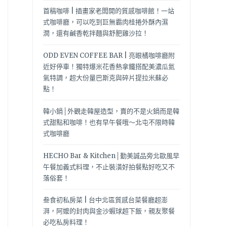
首稿咖啡 | 插畫家老闆開的質感咖啡館！一站
式咖啡廳，可以吃到巨無霸肉桂捲外酥內濕
潤，還有鹹香乾拌麵與舒肥雞沙拉！
ODD EVEN COFFEE BAR | 亮眼橘咖啡廳附
近好停車！獨特爆米花香熱拿鐵搭配美濃瓜氮
氣特調，超大份量巴斯克與碎片提拉米蘇必
點！
韓小鍋│外觀走韓屋造型，賣的不是火鍋而是韓
式甜點和咖啡！也有早午餐哦～北屯不限時韓
式咖啡廳
HECHO Bar & Kitchen│勤美誠品旁北歐風早
午餐加義式料理，不止裝潢好拍餐點好吃又不
落俗套！
叁食初私房菜 | 台中北區質感台菜餐廳超澎
湃，阿嬤的封肉與金沙蝦球超下飯，親友聚餐
必吃私房料理！