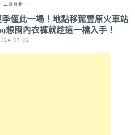
—
血拼買物
—
中夏季僅此一場！地點移駕豐原火車站
999想囤內衣褲就趁這一檔入手！
2024-07-02