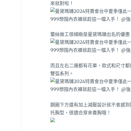
來就對啦！
蕾絲做工很細緻是曼黛瑪璉出名的優惠
而且左右二邊都有花車，款式和尺寸都
雙弧系列。
鋼圈下方還有加上減壓設計就不會感到
托胸型，很適合穿來養胸哦！