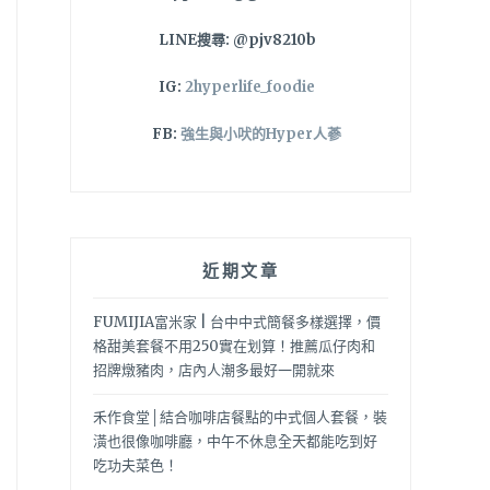
LINE搜尋: @pjv8210b
IG:
2hyperlife_foodie
FB:
強生與小吠的Hyper人蔘
近期文章
FUMIJIA富米家 | 台中中式簡餐多樣選擇，價
格甜美套餐不用250實在划算！推薦瓜仔肉和
招牌燉豬肉，店內人潮多最好一開就來
禾作食堂│結合咖啡店餐點的中式個人套餐，裝
潢也很像咖啡廳，中午不休息全天都能吃到好
吃功夫菜色！