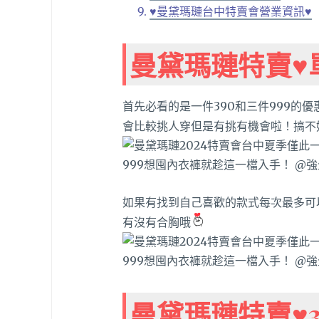
♥曼黛瑪璉台中特賣會營業資訊♥
曼黛瑪璉特賣♥單
首先必看的是一件390和三件999的
會比較挑人穿但是有挑有機會啦！搞不
如果有找到自己喜歡的款式每次最多可
有沒有合胸哦
曼黛瑪璉特賣♥