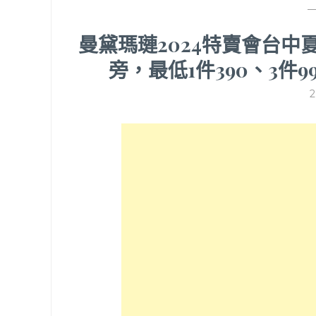
曼黛瑪璉2024特賣會台
旁，最低1件390、3件