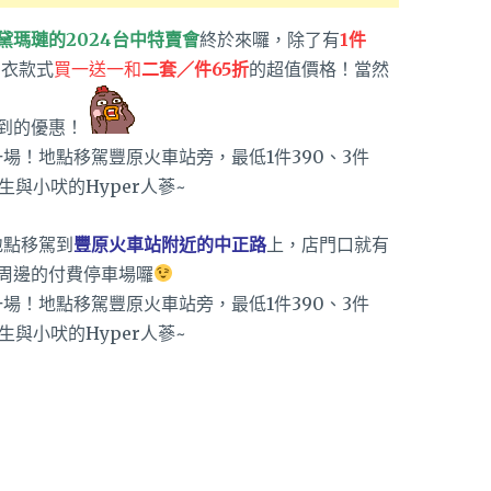
黛瑪璉的2024台中特賣會
終於來囉，除了有
1件
內衣款式
買一送一
和
二套／件65折
的超值價格！當然
到的優惠！
地點移駕到
豐原火車站附近的中正路
上，店門口就有
周邊的付費停車場囉