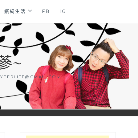
繽紛生活
FB
IG
蔘~
YPERLIFE@GMAIL.COM