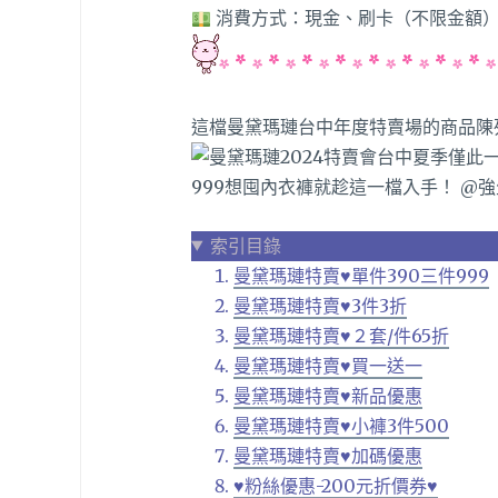
消費方式：現金、刷卡（不限金額
這檔曼黛瑪璉台中年度特賣場的商品陳
索引目錄
曼黛瑪璉特賣♥單件390三件999
曼黛瑪璉特賣♥3件3折
曼黛瑪璉特賣♥２套/件65折
曼黛瑪璉特賣♥買一送一
曼黛瑪璉特賣♥新品優惠
曼黛瑪璉特賣♥小褲3件500
曼黛瑪璉特賣♥加碼優惠
♥粉絲優惠-200元折價券♥