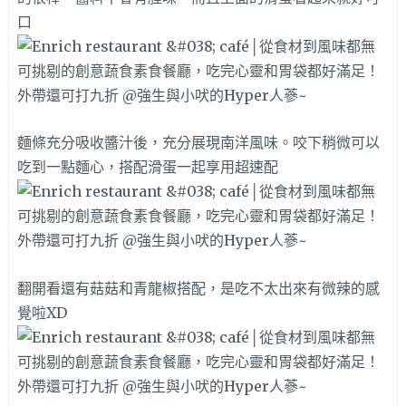
口
麵條充分吸收醬汁後，充分展現南洋風味。咬下稍微可以
吃到一點麵心，搭配滑蛋一起享用超速配
翻開看還有菇菇和青龍椒搭配，是吃不太出來有微辣的感
覺啦XD