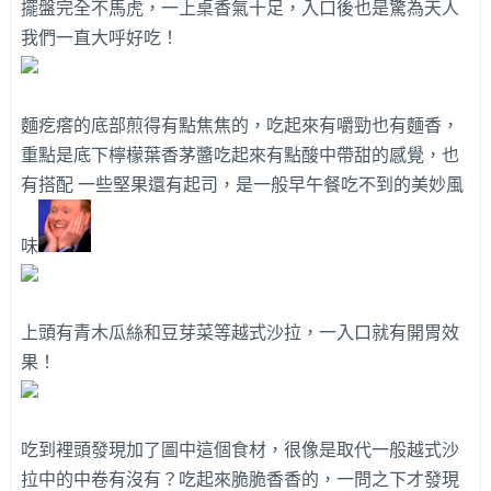
擺盤完全不馬虎，一上桌香氣十足，入口後也是驚為天人
我們一直大呼好吃！
麵疙瘩的底部煎得有點焦焦的，吃起來有嚼勁也有麵香，
重點是底下檸檬葉香茅醬吃起來有點酸中帶甜的感覺，也
有搭配 一些堅果還有起司，是一般早午餐吃不到的美妙風
味
上頭有青木瓜絲和豆芽菜等越式沙拉，一入口就有開胃效
果！
吃到裡頭發現加了圖中這個食材，很像是取代一般越式沙
拉中的中卷有沒有？吃起來脆脆香香的，一問之下才發現