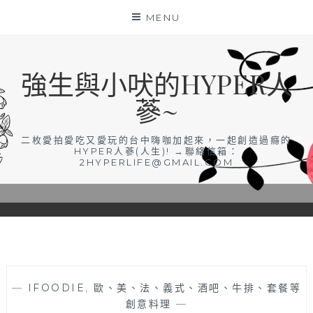
Skip
MENU
to
content
強生與小吠的HYPER人
蔘~
二枚愛拍愛吃又愛玩的台中嗨咖加起來，一起創造過癮的
HYPER人蔘(人生)! →聯絡信箱：
2HYPERLIFE@GMAIL.COM
—
IFOODIE
,
歐、美、法、義式、酒吧、牛排、套餐等
創意料理
—