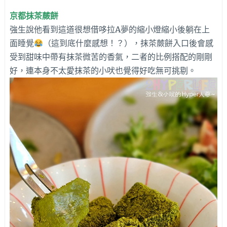
京都抹茶蕨餅
強生說他看到這道很想借哆拉A夢的縮小燈縮小後躺在上
面睡覺
（這到底什麼感想！？），抹茶蕨餅入口後會感
受到甜味中帶有抹茶微苦的香氣，二者的比例搭配的剛剛
好，連本身不太愛抹茶的小吠也覺得好吃無可挑剔。