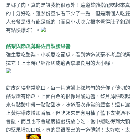
是椰子肉，真的是讓我們很意外！這道整體搭配吃起來真
的十分好吃，雖然份量乍看下少了一點，但是兩個人吃雙
人套餐是很有飽足感的（而且小吠吃完根本覺得肚子飽到
有點快爆炸）。
酪梨與節瓜薄餅佐自製腰果醬
強生愛吃酪梨、小吠愛吃節瓜，看到這道就毫不考慮的選
擇它！上桌時已經都切成適合拿取食用的大小囉。
餅皮烤得非常脆口，每一片薄餅上都均勻的分佈了薄切的
酪梨還有節瓜，上面白色的很像是酸奶醬，整片薄餅吃起
來有點酸中帶一點點甜味，味道層次非常的豐富！還有灑
上黃檸檬皮增加香氣，但吃起來是有用柚子醬下去蜜過不
會酸，而且也不會過度搶戲請放心吃，當中還吃得到大顆
的堅果增加口感，真的是很厲害的一道薄餅！太好吃、太