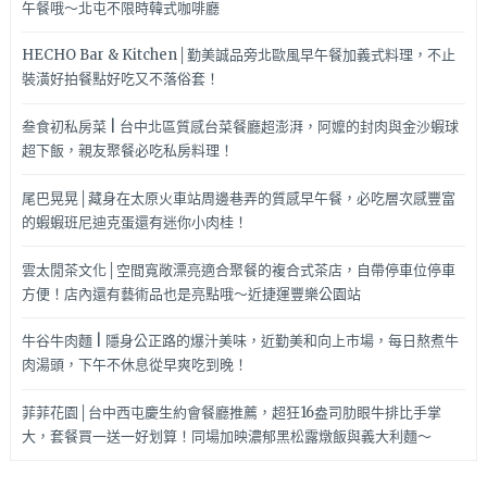
午餐哦～北屯不限時韓式咖啡廳
HECHO Bar & Kitchen│勤美誠品旁北歐風早午餐加義式料理，不止
裝潢好拍餐點好吃又不落俗套！
叁食初私房菜 | 台中北區質感台菜餐廳超澎湃，阿嬤的封肉與金沙蝦球
超下飯，親友聚餐必吃私房料理！
尾巴晃晃│藏身在太原火車站周邊巷弄的質感早午餐，必吃層次感豐富
的蝦蝦班尼迪克蛋還有迷你小肉桂！
雲太閒茶文化│空間寬敞漂亮適合聚餐的複合式茶店，自帶停車位停車
方便！店內還有藝術品也是亮點哦～近捷運豐樂公園站
牛谷牛肉麵 | 隱身公正路的爆汁美味，近勤美和向上市場，每日熬煮牛
肉湯頭，下午不休息從早爽吃到晚！
菲菲花園│台中西屯慶生約會餐廳推薦，超狂16盎司肋眼牛排比手掌
大，套餐買一送一好划算！同場加映濃郁黑松露燉飯與義大利麵～