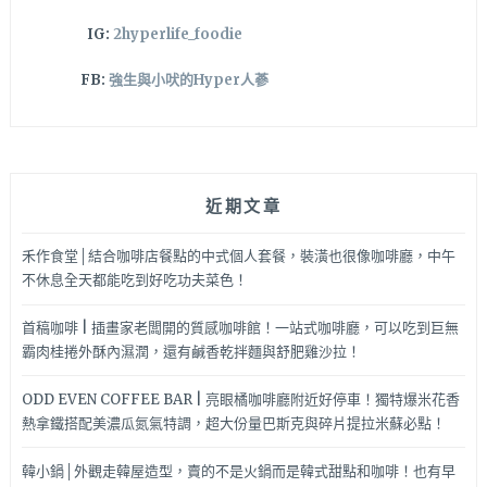
IG:
2hyperlife_foodie
FB:
強生與小吠的Hyper人蔘
近期文章
禾作食堂│結合咖啡店餐點的中式個人套餐，裝潢也很像咖啡廳，中午
不休息全天都能吃到好吃功夫菜色！
首稿咖啡 | 插畫家老闆開的質感咖啡館！一站式咖啡廳，可以吃到巨無
霸肉桂捲外酥內濕潤，還有鹹香乾拌麵與舒肥雞沙拉！
ODD EVEN COFFEE BAR | 亮眼橘咖啡廳附近好停車！獨特爆米花香
熱拿鐵搭配美濃瓜氮氣特調，超大份量巴斯克與碎片提拉米蘇必點！
韓小鍋│外觀走韓屋造型，賣的不是火鍋而是韓式甜點和咖啡！也有早