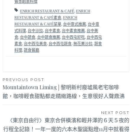
餐等創意料理
ENRICH RESTAURANT & CAFÉ
,
ENRICH
RESTAURANT & CAFÉ素食
,
ENRICH
RESTAURANT & CAFÉ菜單
,
台中意式推薦
,
台中意
式料理
,
台中沙拉
,
台中素食
,
台中素食推薦
,
台中美
食
,
台中蔬食
,
台中蔬食推薦
,
台中西屯好吃
,
台中西屯
素食
,
台中西屯美食
,
台中西屯蔬食
,
無花果沙拉
,
蔬食
料理
,
蔬食餐廳
文
PREVIOUS POST
Mountaintown Liming│黎明新村廢墟風老宅咖啡
章
館，咖啡輕食甜點都走精緻路線，生意很好人聲鼎沸
導
覽
NEXT POST
〈東京自由行〉東京合併橫濱和輕井澤的６天５夜的
行程全記錄！一年一度的六本木聖誕點燈11月中就看得