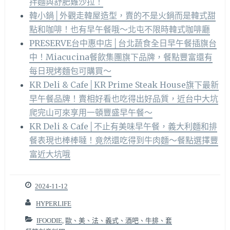
拌麵與舒肥雞沙拉！
韓小鍋│外觀走韓屋造型，賣的不是火鍋而是韓式甜
點和咖啡！也有早午餐哦～北屯不限時韓式咖啡廳
PRESERVE台中惠中店│台北蔬食全日早午餐插旗台
中！Miacucina餐飲集團旗下品牌，餐點豐富還有
每日現烤麵包可購買～
KR Deli & Cafe│KR Prime Steak House旗下最新
早午餐品牌！賣相好看也吃得出好品質，近台中大坑
爬完山可來享用一頓豐盛早午餐～
KR Deli & Cafe│不止有美味早午餐，義大利麵和排
餐表現也棒棒噠！竟然還吃得到牛肉麵～餐點選擇豐
富近大坑哦
2024-11-12
HYPERLIFE
IFOODIE
,
歐、美、法、義式、酒吧、牛排、套