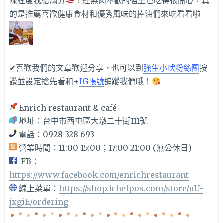
味程度我給滿分
！連無肉不歡的強生也吃得很開心，真
的是推薦喜歡健康食材和優秀風味的捧油們來吃看看啦
✔
喜歡我們的文章歡迎分享，也可以到
強生小吠粉絲團
按
讚並設定搶先看和+
IG帳號
追蹤我們哦！
Enrich restaurant & café
地址：台中市西屯區大墩二十街111號
電話：0928 328 693
營業時間：
11:00-15:00；17:00-21:00 (無公休日)
FB：
https://www.facebook.com/enrichrestaurant
線上菜單：
https://shop.ichefpos.com/store/uU-
jxgiE/ordering