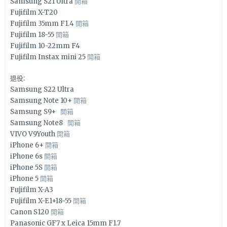
Samsung S21 Ultra
開箱
Fujifilm X-T20
Fujifilm 35mm F1.4
開箱
Fujifilm 18-55
開箱
Fujifilm 10-22mm F4
Fujifilm Instax mini 25
開箱
退役:
Samsung S22 Ultra
Samsung Note 10+
開箱
Samsung S9+
開箱
Samsung Note8
開箱
VIVO V9Youth
開箱
iPhone 6+
開箱
iPhone 6s
開箱
iPhone 5S
開箱
iPhone 5
開箱
Fujifilm X-A3
Fujifilm X-E1+18-55
開箱
Canon S120
開箱
Panasonic GF7 x Leica 15mm F1.7