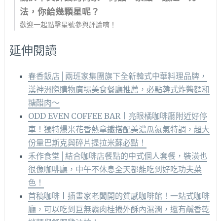
法，你給幾顆星呢？
歡迎一起點擊星號參與評論唷！
延伸閱讀
春香飯店│兩班家集團旗下全新韓式中華料理品牌，
漢神洲際購物廣場美食餐廳推薦，必點韓式炸醬麵和
糖醋肉～
ODD EVEN COFFEE BAR | 亮眼橘咖啡廳附近好停
車！獨特爆米花香熱拿鐵搭配美濃瓜氮氣特調，超大
份量巴斯克與碎片提拉米蘇必點！
禾作食堂│結合咖啡店餐點的中式個人套餐，裝潢也
很像咖啡廳，中午不休息全天都能吃到好吃功夫菜
色！
首稿咖啡 | 插畫家老闆開的質感咖啡館！一站式咖啡
廳，可以吃到巨無霸肉桂捲外酥內濕潤，還有鹹香乾