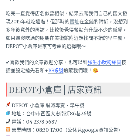
吃完一直覺得店名似曾相似，結果去爬我們自己的舊文發
現2015年就吃過啦！但那時的
舊址
在金錢豹附近，沒想到
多年後意外的再訪，比較後覺得餐點有升級不少的感覺，
如果還沒吃過的朋朋在美術館附近想找間不錯的早午餐，
DEPOT小倉庫是家可考慮的選擇哦～
✔喜歡我們的文章歡迎分享，也可以到
強生小吠粉絲團
按
讚並設定搶先看和+
IG帳號
追蹤我們哦！
DEPOT小倉庫│店家資訊
DEPOT 小倉庫 鹹派專賣‧早午餐
地址：台中市西區大忠南街86巷26號
電話：04-2378 5687
營業時間：08:30-17:00（公休見google資訊公告）