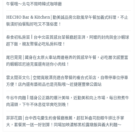
午餐哦～北屯不限時韓式咖啡廳
HECHO Bar & Kitchen│勤美誠品旁北歐風早午餐加義式料理，不止
裝潢好拍餐點好吃又不落俗套！
叁食初私房菜 | 台中北區質感台菜餐廳超澎湃，阿嬤的封肉與金沙蝦球
超下飯，親友聚餐必吃私房料理！
尾巴晃晃│藏身在太原火車站周邊巷弄的質感早午餐，必吃層次感豐富
的蝦蝦班尼迪克蛋還有迷你小肉桂！
雲太閒茶文化│空間寬敞漂亮適合聚餐的複合式茶店，自帶停車位停車
方便！店內還有藝術品也是亮點哦～近捷運豐樂公園站
牛谷牛肉麵 | 隱身公正路的爆汁美味，近勤美和向上市場，每日熬煮牛
肉湯頭，下午不休息從早爽吃到晚！
菲菲花園│台中西屯慶生約會餐廳推薦，超狂16盎司肋眼牛排比手掌
大，套餐買一送一好划算！同場加映濃郁黑松露燉飯與義大利麵～