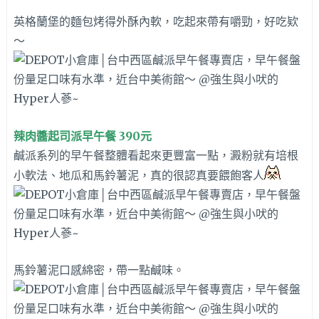
英格蘭堡的麵包烤得外酥內軟，吃起來帶有嚼勁，好吃欵
～
辣肉醬起司派早午餐 390元
鹹派系列的早午餐整體看起來更豐富一點，澱粉就有培根
小軟法、地瓜和馬鈴薯泥，真的很認真要餵飽客人
馬鈴薯泥口感綿密，帶一點鹹味。