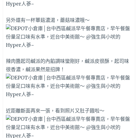
另外還有一杯蕈菇濃湯，蘑菇味濃哦～
辣肉醬起司鹹派的內餡調味蠻剛好，鹹派皮很酥，起司味
很香濃，鹹派果然是招牌！
近距離斷面再來一張，看到照片又肚子餓啦～