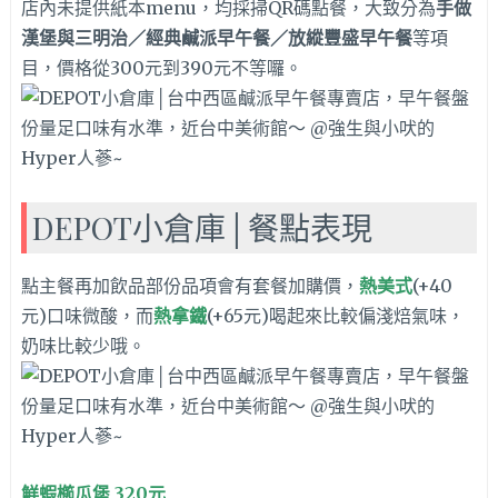
店內未提供紙本menu，均採掃QR碼點餐，大致分為
手做
漢堡與三明治／經典鹹派早午餐／放縱豐盛早午餐
等項
目，價格從300元到390元不等囉。
DEPOT小倉庫│餐點表現
點主餐再加飲品部份品項會有套餐加購價，
熱美式
(+40
元)口味微酸，而
熱拿鐵
(+65元)喝起來比較偏淺焙氣味，
奶味比較少哦。
鮮蝦櫛瓜堡 320元