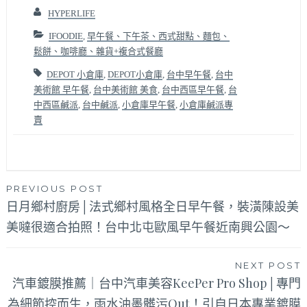
HYPERLIFE
IFOODIE
,
早午餐、下午茶、西式甜點、麵包、
鬆餅、咖啡廳、雜貨+複合式餐廳
DEPOT 小倉庫
,
DEPOT小倉庫
,
台中早午餐
,
台中
美術館 早午餐
,
台中美術館 美食
,
台中西區早午餐
,
台
中西區鹹派
,
台中鹹派
,
小倉庫早午餐
,
小倉庫鹹派專
賣
文
PREVIOUS POST
日月鄉村廚房│法式鄉村風格全日早午餐，裝潢陳設美
章
美噠很適合拍照！台中北屯歐風早午餐近南興公園～
導
覽
NEXT POST
汽車鍍膜推薦｜台中汽車美容KeePer Pro Shop│專門
為細節控而生，雨水油墨髒污Out！引自日本專業鍍膜