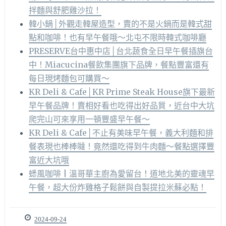
拌麵與舒肥雞沙拉！
韓小鍋│外觀走韓屋造型，賣的不是火鍋而是韓式甜
點和咖啡！也有早午餐哦～北屯不限時韓式咖啡廳
PRESERVE台中惠中店│台北蔬食全日早午餐插旗台
中！Miacucina餐飲集團旗下品牌，餐點豐富還有
每日現烤麵包可購買～
KR Deli & Cafe│KR Prime Steak House旗下最新
早午餐品牌！賣相好看也吃得出好品質，近台中大坑
爬完山可來享用一頓豐盛早午餐～
KR Deli & Cafe│不止有美味早午餐，義大利麵和排
餐表現也棒棒噠！竟然還吃得到牛肉麵～餐點選擇豐
富近大坑哦
蟋風咖啡 | 溫哥華主廚為愛留台！道地北美的靈魂早
午餐，超大份炸雞格子鬆餅與自製提拉米蘇必點！
2024-09-24