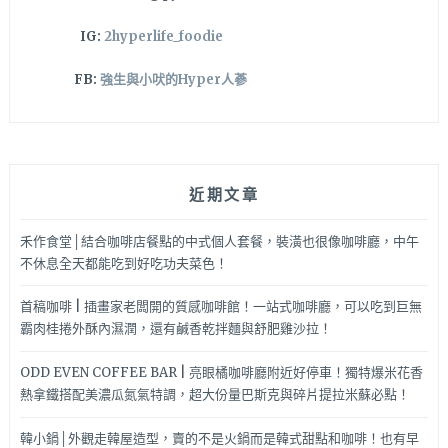
IG:
2hyperlife_foodie
FB:
強生與小吠的Hyper人蔘
近期文章
禾作食堂│結合咖啡店餐點的中式個人套餐，裝潢也很像咖啡廳，中午
不休息全天都能吃到好吃功夫菜色！
首稿咖啡 | 插畫家老闆開的質感咖啡館！一站式咖啡廳，可以吃到巨無
霸肉桂捲外酥內濕潤，還有鹹香乾拌麵與舒肥雞沙拉！
ODD EVEN COFFEE BAR | 亮眼橘咖啡廳附近好停車！獨特爆米花香
熱拿鐵搭配美濃瓜氮氣特調，超大份量巴斯克與碎片提拉米蘇必點！
韓小鍋│外觀走韓屋造型，賣的不是火鍋而是韓式甜點和咖啡！也有早