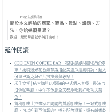
1位網友投票評論
關於本文評論的商家、商品、景點、議題、方
法，你給幾顆星呢？
歡迎一起點擊星號參與評論唷！
延伸閱讀
ODD EVEN COFFEE BAR | 亮眼橘咖啡廳附近好停
車！獨特爆米花香熱拿鐵搭配美濃瓜氮氣特調，超大
份量巴斯克與碎片提拉米蘇必點！
禾作食堂│結合咖啡店餐點的中式個人套餐，裝潢也
很像咖啡廳，中午不休息全天都能吃到好吃功夫菜
色！
首稿咖啡 | 插畫家老闆開的質感咖啡館！一站式咖啡
廳，可以吃到巨無霸肉桂捲外酥內濕潤，還有鹹香乾