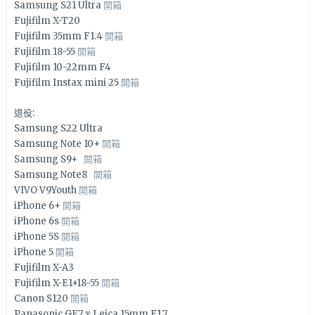
Samsung S21 Ultra
開箱
Fujifilm X-T20
Fujifilm 35mm F1.4
開箱
Fujifilm 18-55
開箱
Fujifilm 10-22mm F4
Fujifilm Instax mini 25
開箱
退役:
Samsung S22 Ultra
Samsung Note 10+
開箱
Samsung S9+
開箱
Samsung Note8
開箱
VIVO V9Youth
開箱
iPhone 6+
開箱
iPhone 6s
開箱
iPhone 5S
開箱
iPhone 5
開箱
Fujifilm X-A3
Fujifilm X-E1+18-55
開箱
Canon S120
開箱
Panasonic GF7 x Leica 15mm F1.7