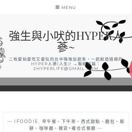
Skip
MENU
to
content
強生與小吠的HYPER人
蔘~
二枚愛拍愛吃又愛玩的台中嗨咖加起來，一起創造過癮的
HYPER人蔘(人生)! →聯絡信箱：
2HYPERLIFE@GMAIL.COM
—
IFOODIE
,
早午餐、下午茶、西式甜點、麵包、鬆
餅、咖啡廳、雜貨+複合式餐廳
—