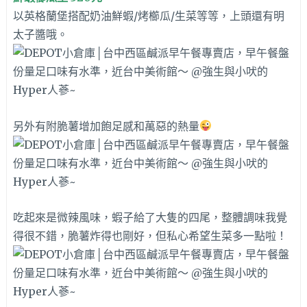
以英格蘭堡搭配奶油鮮蝦/烤櫛瓜/生菜等等，上頭還有明
太子醬哦。
另外有附脆薯增加飽足感和萬惡的熱量
吃起來是微辣風味，蝦子給了大隻的四尾，整體調味我覺
得很不錯，脆薯炸得也剛好，但私心希望生菜多一點啦！