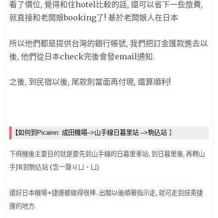
看了價位, 覺得和住hotel比較的話, 還可以省下一些旅費,
就直接和老闆娘booking了! 基於老闆娘人在日本
所以他們都是提供台灣的銀行帳號, 我們把訂金匯款進去以
後, 他們從日本check完後會發email通知.
之後, 到民宿以後, 尾款則當面再付現, 還算順利!
【如何到Picainn: 成田機場–>山手線日暮里站 –>駒込站
】
下飛機後主要目的就是要先到山手線的日暮里車站, 到日暮里後, 再轉山
手JR到駒込站 (念一聲
ㄐㄩ、
ㄩ)
還好日本機場+捷運都做得很棒. 出關以後順著指示走, 就可走到搭乘捷
運的地方.