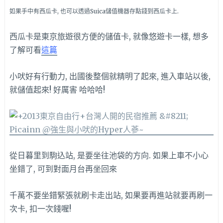
如果手中有西瓜卡, 也可以透過Suica儲值機器存點錢到西瓜卡上.
西瓜卡是東京旅遊很方便的儲值卡, 就像悠遊卡一樣, 想多
了解可看
這篇
小吠好有行動力, 出國後整個就精明了起來, 進入車站以後,
就儲值起來! 好厲害 哈哈哈!
從日暮里到駒込站, 是要坐往池袋的方向. 如果上車不小心
坐錯了, 可到對面月台再坐回來
千萬不要坐錯緊張就刷卡走出站, 如果要再進站就要再刷一
次卡, 扣一次錢喔!