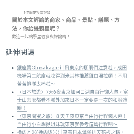
1位網友投票評論
關於本文評論的商家、商品、景點、議題、方
法，你給幾顆星呢？
歡迎一起點擊星號參與評論唷！
延伸閱讀
銀座篝Ginzakagari│飛東京的朋朋們注意啦，成田
機場第二航廈就吃得到米其林推薦雞白湯拉麵！不用
苦苦排隊太棒啦～
〈日本旅遊〉7天6夜東京加河口湖自由行懶人包，富
士山怎麼都看不膩外加來日本一定要穿一次的和服體
驗！
〈東京閨蜜之旅〉８天７夜東京自由行行程懶人包！
自由行小白想揪姐妹玩東京就參考這篇行程吧～
挽肉と米(挽肉與米)│享有日本漢堡排天花板之稱，