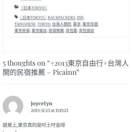
░日本TOKYO░
░日本TOKYO░
,
BACKPACKERS
,
INN
,
TAIWANESE
,
TOKYO
,
台灣人開的
,
東京
,
東京住宿
,
東京民宿
,
東京飯店
,
民宿推薦
,
背包客
,
背包旅店
5 thoughts on “
+2013東京自由行+台灣人
開的民宿推薦 – Picainn
”
joycelyn
2013-11-21 at 15:15:21
感覺上,東京真的是吋土吋金呀