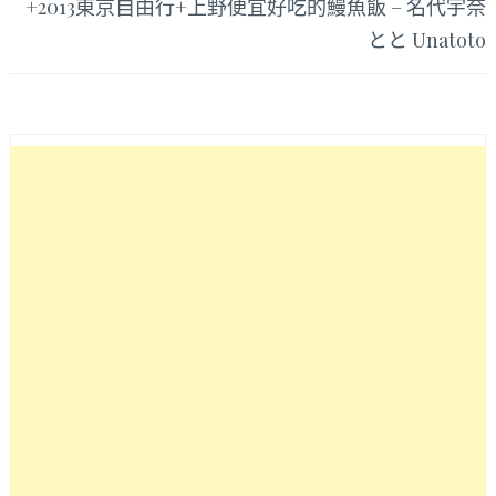
覽
+2013東京自由行+上野便宜好吃的鰻魚飯 – 名代宇奈
とと Unatoto