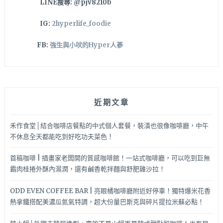
LINE搜尋: @pjv8210b
IG:
2hyperlife_foodie
FB:
強生與小吠的Hyper人蔘
近期文章
禾作食堂│結合咖啡店餐點的中式個人套餐，裝潢也很像咖啡廳，中午
不休息全天都能吃到好吃功夫菜色！
首稿咖啡 | 插畫家老闆開的質感咖啡館！一站式咖啡廳，可以吃到巨無
霸肉桂捲外酥內濕潤，還有鹹香乾拌麵與舒肥雞沙拉！
ODD EVEN COFFEE BAR | 亮眼橘咖啡廳附近好停車！獨特爆米花香
熱拿鐵搭配美濃瓜氮氣特調，超大份量巴斯克與碎片提拉米蘇必點！