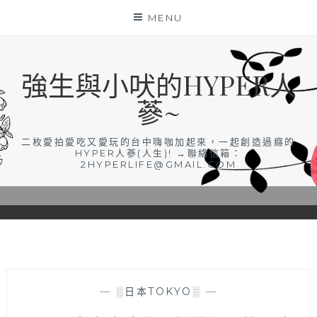
Skip
MENU
to
content
強生與小吠的HYPER人
蔘~
二枚愛拍愛吃又愛玩的台中嗨咖加起來，一起創造過癮的
HYPER人蔘(人生)! →聯絡信箱：
2HYPERLIFE@GMAIL.COM
—
░日本TOKYO░
—