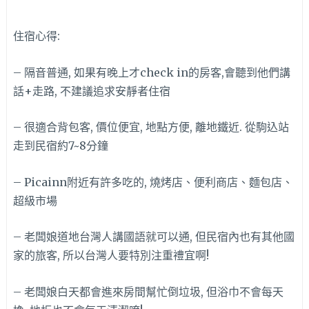
住宿心得:
– 隔音普通, 如果有晚上才check in的房客,會聽到他們講
話+走路, 不建議追求安靜者住宿
– 很適合背包客, 價位便宜, 地點方便, 離地鐵近. 從駒込站
走到民宿約7~8分鐘
– Picainn附近有許多吃的, 燒烤店、便利商店、麵包店、
超級市場
– 老闆娘道地台灣人講國語就可以通, 但民宿內也有其他國
家的旅客, 所以台灣人要特別注重禮宜啊!
– 老闆娘白天都會進來房間幫忙倒垃圾, 但浴巾不會每天