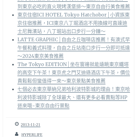
到東京必吃的直火現烤漢堡排～東京自由行美食推薦
東京住宿ICI HOTEL Tokyo Hatchobor│小資族東
京住宿推薦，ICI東京八丁堀酒店不用換線可直達迪
士尼舞濱站，八丁堀站出口步行一分鐘～
LATTE GRAPHIC│自由之丘咖啡店推薦！有澳式早
午餐和義式料理，自由之丘站南口步行一分即可抵達
～2024東京美食推薦
The Tokyo EDITION│坐在窗邊就能遠眺東京鐵塔
的高空下午茶！東京虎之門艾迪遜酒店下午茶，價位
貴鬆鬆但蠻值得一來～東京景點美食推薦
七個必去東京華納兄弟哈利波特影城的理由！東京哈
利波特影城除了全球最大、還有更多必看賣點等HP
迷來哦~東京自由行景點
2013-11-21
HYPERLIFE