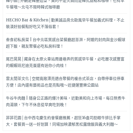
韓小鍋│外觀走韓屋造型，賣的不是火鍋而是韓式甜點和咖啡！也有早
午餐哦～北屯不限時韓式咖啡廳
HECHO Bar & Kitchen│勤美誠品旁北歐風早午餐加義式料理，不止
裝潢好拍餐點好吃又不落俗套！
叁食初私房菜 | 台中北區質感台菜餐廳超澎湃，阿嬤的封肉與金沙蝦球
超下飯，親友聚餐必吃私房料理！
尾巴晃晃│藏身在太原火車站周邊巷弄的質感早午餐，必吃層次感豐富
的蝦蝦班尼迪克蛋還有迷你小肉桂！
雲太閒茶文化│空間寬敞漂亮適合聚餐的複合式茶店，自帶停車位停車
方便！店內還有藝術品也是亮點哦～近捷運豐樂公園站
牛谷牛肉麵 | 隱身公正路的爆汁美味，近勤美和向上市場，每日熬煮牛
肉湯頭，下午不休息從早爽吃到晚！
菲菲花園│台中西屯慶生約會餐廳推薦，超狂16盎司肋眼牛排比手掌
大，套餐買一送一好划算！同場加映濃郁黑松露燉飯與義大利麵～